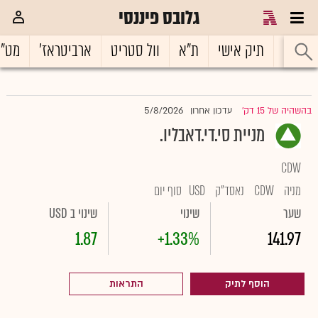
גלובס פיננסי
ראשי
תיק אישי
ת"א
וול סטריט
ארביטראז'
מט"
5/8/2026
בהשהיה של 15 דק'
עדכון אחרון
|
מניית סי.די.דאבליו.
CDW
מניה
CDW
נאסד"ק
USD
סוף יום
שער
שינוי
שינוי ב USD
1.87
+1.33%
141.97
הוסף לתיק
התראות