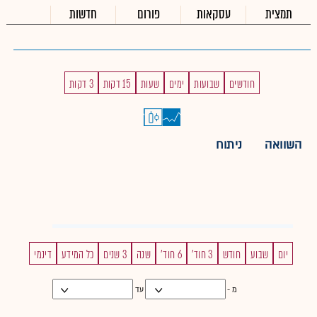
תמצית
עסקאות
פורום
חדשות
חודשים
שבועות
ימים
שעות
15 דקות
3 דקות
השוואה
ניתוח
יום
שבוע
חודש
3 חוד'
6 חוד'
שנה
3 שנים
כל המידע
דינמי
מ -
עד