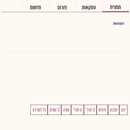
תמצית
עסקאות
פורום
חדשות
השוואה
יום
שבוע
חודש
3 חוד'
6 חוד'
שנה
3 שנים
כל המידע