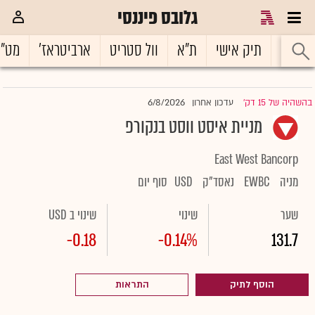
גלובס פיננסי
ראשי
תיק אישי
ת"א
וול סטריט
ארביטראז'
מט"
6/8/2026
בהשהיה של 15 דק'
עדכון אחרון
|
מניית איסט ווסט בנקורפ
East West Bancorp
מניה
EWBC
נאסד"ק
USD
סוף יום
שער
שינוי
שינוי ב USD
-0.18
-0.14%
131.7
הוסף לתיק
התראות