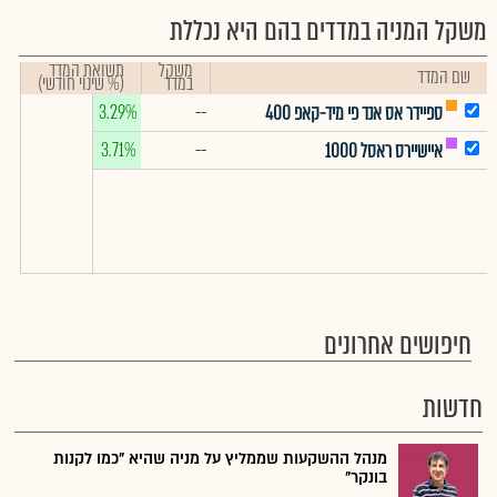
משקל המניה במדדים בהם היא נכללת
משקל
תשואת המדד
שם המדד
במדד
(% שינוי חודשי)
3.29%
--
ספיידר אס אנד פי מיד-קאפ 400
3.71%
--
איישיירס ראסל 1000
חיפושים אחרונים
חדשות
מנהל ההשקעות שממליץ על מניה שהיא "כמו לקנות
בונקר"