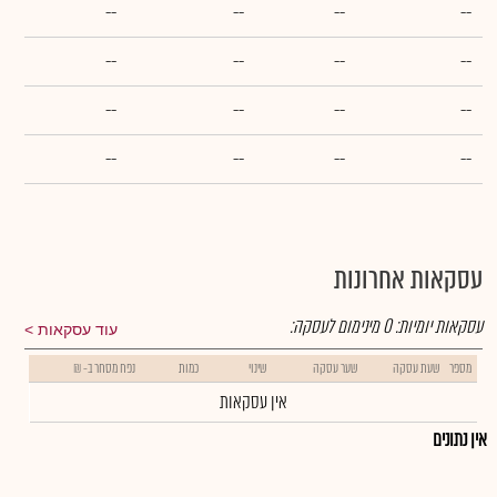
--
--
--
--
--
--
--
--
--
--
--
--
--
--
--
--
עסקאות אחרונות
עסקאות יומיות:
0
מינימום לעסקה:
עוד עסקאות
מספר
שעת עסקה
שער עסקה
שינוי
כמות
נפח מסחר ב- ₪
אין עסקאות
אין נתונים