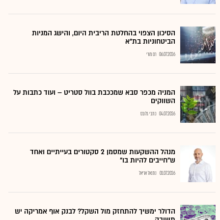
הסיכון הצפוי בהחלטת הריבית היום, והישג המניות
הביטחוניות בת"א
06.07.2026
רם מורי
המניה מכפר סבא שמככבת בוול סטריט – ועוד כתבות על
השווקים
04.07.2026
כתבי גלובס
מנהל ההשקעות שמסמן 2 סקטורים בעייתיים ואחד
ש"חייבים להיות בו"
01.07.2026
נתנאל אריאל
הדולר ימשיך להתחזק מול השקל? לבנק אוף אמריקה יש
תשובה