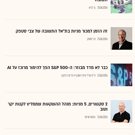
25.06.2026
בר לביא
זה הזמן למכור מניות בת"א? התשובה של צבי סטפק
25.06.2026
צבי סטפק
כבר לא מדד מבוזר: ה-S&P 500 הפך להימור מרוכז על AI
23.06.2026
רו"ח ועו"ד איתי רושקביץ ודרינה רזניקוב
2 סקטורים, 5 מניות: מנהל ההשקעות שממליץ לקנות יקר
וטוב
23.06.2026
נתנאל אריאל