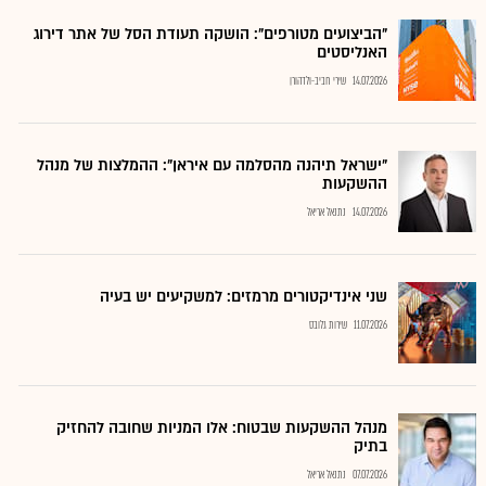
"הביצועים מטורפים": הושקה תעודת הסל של אתר דירוג
האנליסטים
14.07.2026
שירי חביב-ולדהורן
"ישראל תיהנה מהסלמה עם איראן": ההמלצות של מנהל
ההשקעות
14.07.2026
נתנאל אריאל
שני אינדיקטורים מרמזים: למשקיעים יש בעיה
11.07.2026
שירות גלובס
מנהל ההשקעות שבטוח: אלו המניות שחובה להחזיק
בתיק
07.07.2026
נתנאל אריאל