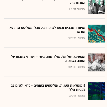
הטכנולוגיה
20.07.2026
בועז בן נון
מניות השבבים נכנסו לשוק דובי, אבל האנליסט הזה לא
מודאג
19.07.2026
צחי גרינולד
הקאמבק של אלטשולר שחם ביוני – ועוד 4 כתבות על
המצב בשווקים
18.07.2026
כתבי גלובס
8 מופלאות קטנות: אנליסטים בטוחים - כדאי לשים לב
למניות הללו
15.07.2026
צחי גרינולד