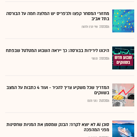
מחזורי המסחר קפצו ולג'פריס יש המלצה חמה על הבורסה
בתל אביב
27.07.2026
שירי חביב-ולדהורן
היכונו לירידות בבורסה: כך ייראה השבוע המטלטל שבפתח
27.07.2026
רם מורי
המדריך שכל משקיע צריך להכיר - ועוד 4 כתבות על המצב
בשווקים
25.07.2026
כתבי גלובס
סוכן AI לא יוצא לקרוז: הבנק שמסמן את המניות שחסינות
מפני המהפכה