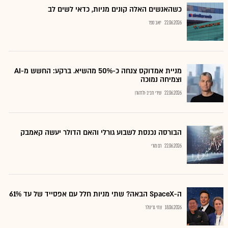
כשהאנשים האלה קונים מניות, כדאי לשים לב
22.06.2026
יואב ספר
מניית אמדוקס צנחה כ-50% מהשיא. ברקע: החשש מ-AI
וצמיחה נמוכה
22.06.2026
שירי חביב-ולדהורן
הבורסה נכנסת לשבוע גורלי והאם הדולר יעשה קאמבק
22.06.2026
רם מורי
ה-SpaceX הבאה? שתי מניות חלל עם אפסייד של עד 61%
18.06.2026
צחי גרינולד