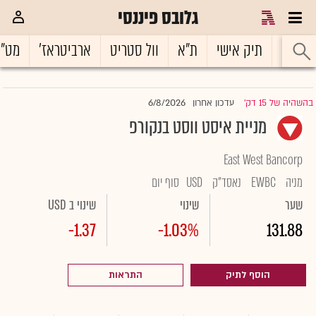
גלובס פיננסי
ראשי
תיק אישי
ת"א
וול סטריט
ארביטראז'
מט"
6/8/2026
בהשהיה של 15 דק'
עדכון אחרון
|
מניית איסט ווסט בנקורפ
East West Bancorp
מניה
EWBC
נאסד"ק
USD
סוף יום
שער
שינוי
שינוי ב USD
-1.37
-1.03%
131.88
הוסף לתיק
התראות