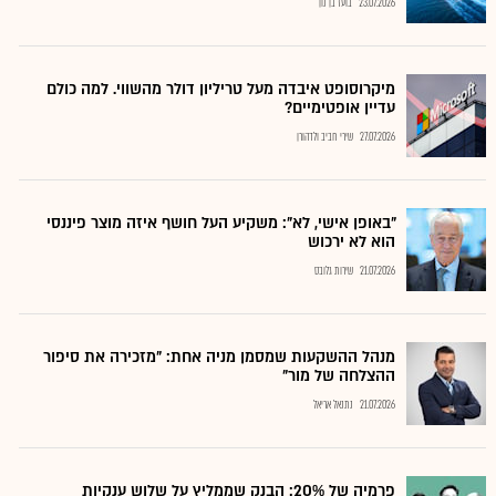
23.07.2026
בועז בן נון
מיקרוסופט איבדה מעל טריליון דולר מהשווי. למה כולם
עדיין אופטימיים?
27.07.2026
שירי חביב ולדהורן
"באופן אישי, לא": משקיע העל חושף איזה מוצר פיננסי
הוא לא ירכוש
21.07.2026
שירות גלובס
מנהל ההשקעות שמסמן מניה אחת: "מזכירה את סיפור
ההצלחה של מור"
21.07.2026
נתנאל אריאל
פרמיה של 20%: הבנק שממליץ על שלוש ענקיות