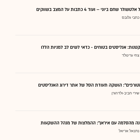
 שחם ביוני – ועוד 4 כתבות על המצב בשווקים
כתבי גלובס
צחי גרינולד
טורפים": הושקה תעודת הסל של אתר דירוג האנליסטים
שירי חביב-ולדהורן
נה מהסלמה עם איראן": ההמלצות של מנהל ההשקעות
נתנאל אריאל