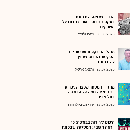
הבכיר שרואה הזדמנות
בסקטור חבוט - ועוד כתבות על
השווקים
01.08.2026
כתבי גלובס
מנהל ההשקעות שבטוח: זה
הסקטור החבוט שהפך
להזדמנות
28.07.2026
נתנאל אריאל
מחזורי המסחר קפצו ולג'פריס
יש המלצה חמה על הבורסה
בתל אביב
27.07.2026
שירי חביב-ולדהורן
היכונו לירידות בבורסה: כך
ייראה השבוע המטלטל שבפתח