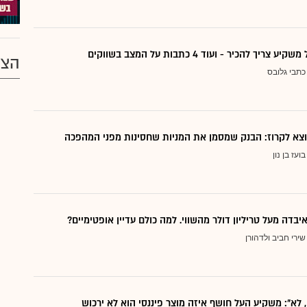
ריך להכיר - ועוד 4 כתבות על המצב בשווקים
הצע
כתבי גלובס
בועז בן נון
יבדה מעל טריליון דולר מהשווי. למה כולם עדיין אופטימיים?
שירי חביב ולדהורן
, לא": משקיע העל חושף איזה מוצר פיננסי הוא לא ירכוש