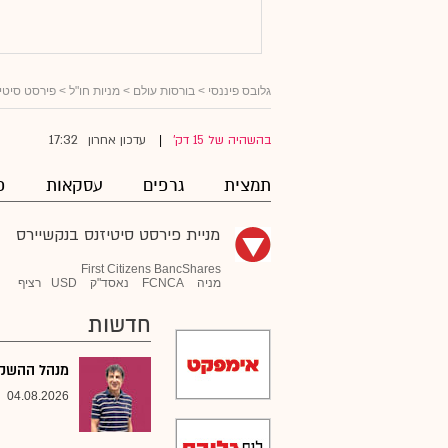
גלובס פיננסי
>
בורסות עולם
>
מניות חו"ל
>
פירסט סיטי
17:32
בהשהיה של 15 דק'
עדכון אחרון
|
תמצית
גרפים
עסקאות
פ
מניית פירסט סיטיזנס בנקשיירס
First Citizens BancShares
מניה
FCNCA
נאסד"ק
USD
רציף
חדשות
מנהל ההשקעו
04.08.2026