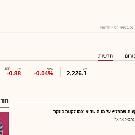
זנס בנקשיירס
> חדשות
ורום
חדשות
שער
שינוי
שינוי ב USD
-0.88
-0.04%
2,226.1
חדש
ת שממליץ על מניה שהיא "כמו לקנות בונקר"
נתנאל אריאל