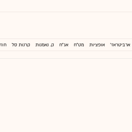
ארביטראז'
אופציות
מט"ח
אג"ח
ק. נאמנות
קרנות סל
חוזי