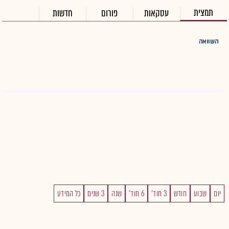
תמצית
עסקאות
פורום
חדשות
השוואה
יום
שבוע
חודש
3 חוד'
6 חוד'
שנה
3 שנים
כל המידע