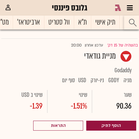
גלובס פיננסי
ראשי
תיק אישי
ת"א
וול סטריט
ארביטראז'
מט"
20:00
בהשהיה של 15 דק'
עדכון אחרון
|
מניית גודאדי
Godaddy
מניה
GDDY
ניו-יורק
USD
סוף יום
שער
שינוי
שינוי ב USD
-1.39
-1.51%
90.36
הוסף לתיק
התראות