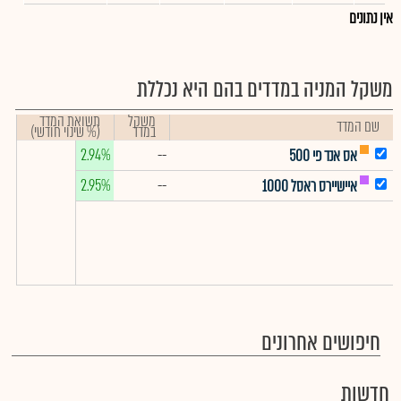
אין נתונים
משקל המניה במדדים בהם היא נכללת
משקל
תשואת המדד
שם המדד
במדד
(% שינוי חודשי)
2.94%
--
אס אנד פי 500
2.95%
--
איישיירס ראסל 1000
חיפושים אחרונים
חדשות