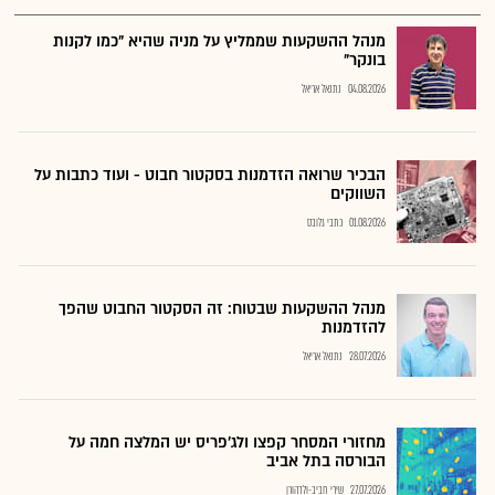
מנהל ההשקעות שממליץ על מניה שהיא "כמו לקנות
בונקר"
04.08.2026
נתנאל אריאל
הבכיר שרואה הזדמנות בסקטור חבוט - ועוד כתבות על
השווקים
01.08.2026
כתבי גלובס
מנהל ההשקעות שבטוח: זה הסקטור החבוט שהפך
להזדמנות
28.07.2026
נתנאל אריאל
מחזורי המסחר קפצו ולג'פריס יש המלצה חמה על
הבורסה בתל אביב
27.07.2026
שירי חביב-ולדהורן