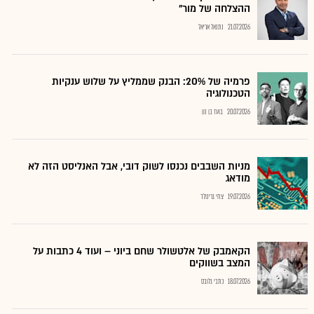
ההצלחה של מור"
21.07.2026
נתנאל אריאל
פרמיה של 20%: הבנק שממליץ על שלוש ענקיות
הטכנולוגיה
20.07.2026
בועז בן נון
מניות השבבים נכנסו לשוק דובי, אבל האנליסט הזה לא
מודאג
19.07.2026
צחי גרינולד
הקאמבק של אלטשולר שחם ביוני – ועוד 4 כתבות על
המצב בשווקים
18.07.2026
כתבי גלובס