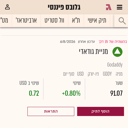
גלובס פיננסי
ראשי
תיק אישי
ת"א
וול סטריט
ארביטראז'
מט"
6/8/2026
בהשהיה של 15 דק'
עדכון אחרון
|
מניית גודאדי
Godaddy
מניה
GDDY
ניו-יורק
USD
סוף יום
שער
שינוי
שינוי ב USD
0.72
+0.80%
91.07
הוסף לתיק
התראות