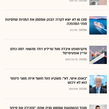
25.07.2026
כתבי גלובס
סוכן AI לא יוצא לקרוז: הבנק שמסמן את המניות שחסינות
מפני המהפכה
23.07.2026
בועז בן נון
מיקרוסופט איבדה מעל טריליון דולר מהשווי. למה כולם
עדיין אופטימיים?
27.07.2026
שירי חביב ולדהורן
"באופן אישי, לא": משקיע העל חושף איזה מוצר פיננסי
הוא לא ירכוש
21.07.2026
שירות גלובס
מנהל ההשקעות שמסמן מניה אחת: "מזכירה את סיפור