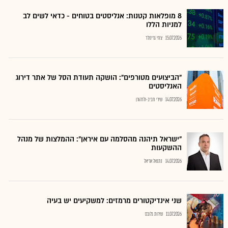
8 מופלאות קטנות: אנליסטים בטוחים - כדאי לשים לב
למניות הללו
15.07.2026
צחי גרינולד
"הביצועים מטורפים": הושקה תעודת הסל של אתר דירוג
האנליסטים
14.07.2026
שירי חביב-ולדהורן
"ישראל תיהנה מהסלמה עם איראן": ההמלצות של מנהל
ההשקעות
14.07.2026
נתנאל אריאל
שני אינדיקטורים מרמזים: למשקיעים יש בעיה
11.07.2026
שירות גלובס