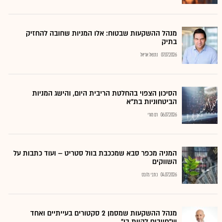
מנהל ההשקעות שבטוח: אלו המניות שחובה להחזיק
בתיק
07.07.2026
נתנאל אריאל
הסיכון הצפוי בהחלטת הריבית היום, והישג המניות
הביטחוניות בת"א
06.07.2026
רם מורי
המניה מכפר סבא שמככבת בוול סטריט – ועוד כתבות על
השווקים
04.07.2026
כתבי גלובס
מנהל ההשקעות שמסמן 2 סקטורים בעייתיים ואחד
ש"חייבים להיות בו"