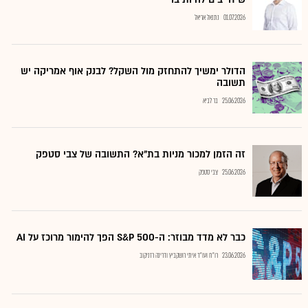
01.07.2026
נתנאל אריאל
הדולר ימשיך להתחזק מול השקל? לבנק אוף אמריקה יש
תשובה
25.06.2026
בר לביא
זה הזמן למכור מניות בת"א? התשובה של צבי סטפק
25.06.2026
צבי סטפק
כבר לא מדד מבוזר: ה-S&P 500 הפך להימור מרוכז על AI
23.06.2026
רו"ח ועו"ד איתי רושקביץ ודרינה רזניקוב