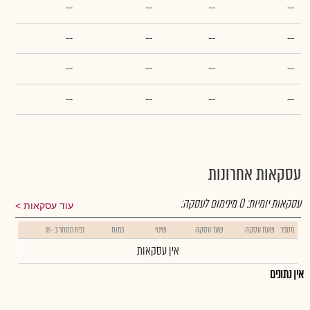
--
--
--
--
--
--
--
--
--
--
--
--
--
--
--
--
עסקאות אחרונות
עסקאות יומיות:
0
מינימום לעסקה:
עוד עסקאות
מספר
שעת עסקה
שער עסקה
שינוי
כמות
נפח מסחר ב- ₪
אין עסקאות
אין נתונים