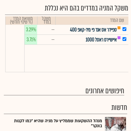
משקל המניה במדדים בהם היא נכללת
משקל
תשואת המדד
שם המדד
במדד
(% שינוי חודשי)
3.29%
--
ספיידר אס אנד פי מיד-קאפ 400
3.71%
--
איישיירס ראסל 1000
חיפושים אחרונים
חדשות
מנהל ההשקעות שממליץ על מניה שהיא "כמו לקנות
בונקר"