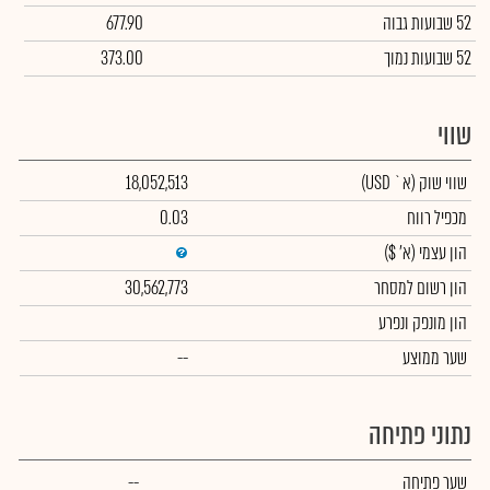
52 שבועות גבוה
677.90
52 שבועות נמוך
373.00
שווי
שווי שוק
(א` USD)
18,052,513
מכפיל רווח
0.03
הון עצמי
(א' $)
הון רשום למסחר
30,562,773
הון מונפק ונפרע
שער ממוצע
--
נתוני פתיחה
שער פתיחה
--