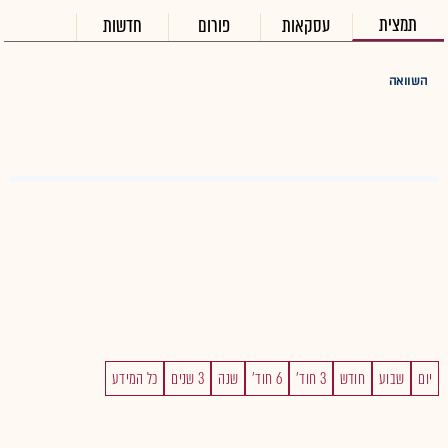
תמצית
עסקאות
פורום
חדשות
השוואה
יום
שבוע
חודש
3 חוד'
6 חוד'
שנה
3 שנים
כל המידע