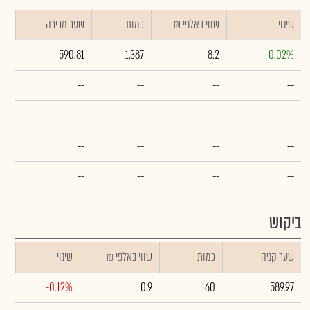
שינוי
₪ שווי באלפי
כמות
שער מכירה
590.81
1,387
8.2
0.02%
--
--
--
--
--
--
--
--
--
--
--
--
--
--
--
--
ביקוש
שער קניה
כמות
₪ שווי באלפי
שינוי
-0.12%
0.9
160
589.97