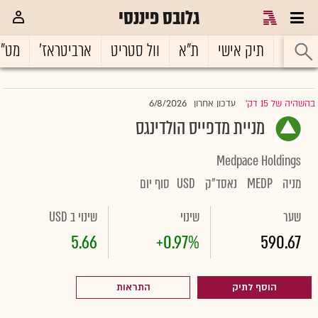
גלובס פיננסי
ראשי
תיק אישי
ת"א
וול סטריט
ארביטראז'
מט"
6/8/2026
בהשהיה של 15 דק'
עדכון אחרון
|
מניית מדפייס הולדינגס
Medpace Holdings
מניה
MEDP
נאסד"ק
USD
סוף יום
שער
שינוי
שינוי ב USD
5.66
+0.97%
590.67
הוסף לתיק
התראות