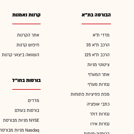
הבורסה בת"א
קרנות נאמנות
מדדי ת"א
אתר הקרנות
הרכב ת"א 35
חיפוש קרנות
הרכב ת"א 125
השוואה ביצועי קרנות
ציטוטי מניות
אתר המעו"ף
בורסות בחו"ל
נגזרות מעו"ף
מפת פוזיציות פתוחות
מדדים
כתבי אופציה
בורסות בעולם
נגזרות דולר
מניות מבורסת NYSE
נגזרות אירו
מניות מבורסת Nasdaq
ברומטר-מגמות