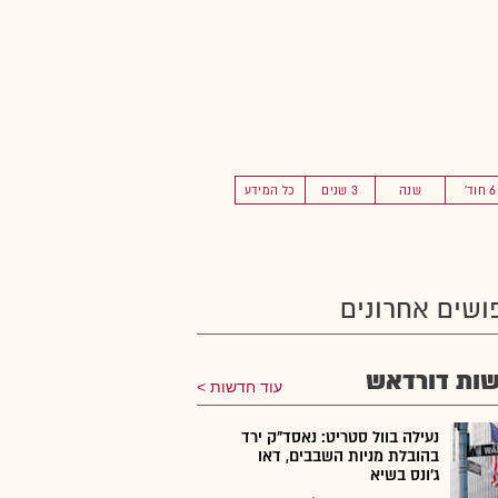
6 חוד'
שנה
3 שנים
כל המידע
ושים אחרונים
ות דורדאש
עוד חדשות
נעילה בוול סטריט: נאסד"ק ירד
בהובלת מניות השבבים, דאו
ג'ונס בשיא