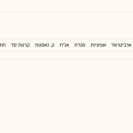
ארביטראז'
אופציות
מט"ח
אג"ח
ק. נאמנות
קרנות סל
חוז