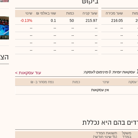
ביקוש
מות
שער מכירה
שער קניה
כמות
₪ שווי באלפי
שינוי
-0.13%
0.1
50
215.97
216.05
2
--
--
--
--
--
--
--
--
--
--
--
--
--
--
--
--
--
--
--
--
הצע
עסקאות יומיות:
0
מינימום לעסקה:
עוד עסקאות
 עסקה
שינוי
כמות
נפח מסחר ב- ₪
אין עסקאות
ים בהם היא נכללת
משקל
תשואת המדד
במדד
(% שינוי חודשי)