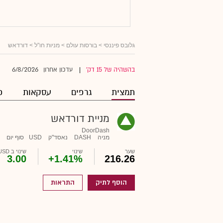
גלובס פיננסי
>
בורסות עולם
>
מניות חו"ל
> דורדאש
6/8/2026
בהשהיה של 15 דק'
עדכון אחרון
|
תמצית
גרפים
עסקאות
פ
מניית דורדאש
DoorDash
מניה
DASH
נאסד"ק
USD
סוף יום
שער
שינוי
שינוי ב USD
3.00
+1.41%
216.26
הוסף לתיק
התראות