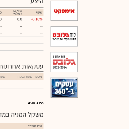
היצע
₪ שווי
שינוי
כ
באלפי
0
0.0
-0.10%
--
--
--
--
--
--
--
--
--
--
--
--
עסקאות אחרונות
מספר
שעת עסקה
שער
אין נתונים
משקל המניה במדד
שם המדד