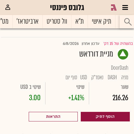
גלובס פיננסי
ראשי
תיק אישי
ת"א
וול סטריט
ארביטראז'
מט"
6/8/2026
בהשהיה של 15 דק'
עדכון אחרון
|
מניית דורדאש
DoorDash
מניה
DASH
נאסד"ק
USD
סוף יום
שער
שינוי
שינוי ב USD
3.00
+1.41%
216.26
הוסף לתיק
התראות