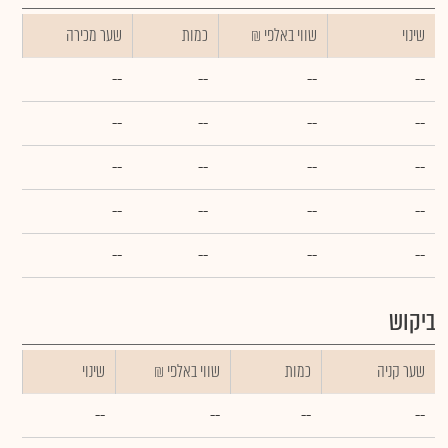
שינוי
₪ שווי באלפי
כמות
שער מכירה
--
--
--
--
--
--
--
--
--
--
--
--
--
--
--
--
--
--
--
--
ביקוש
שער קניה
כמות
₪ שווי באלפי
שינוי
--
--
--
--