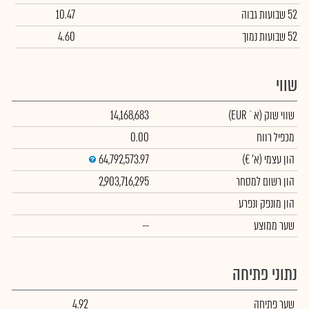
52 שבועות גבוה
10.47
52 שבועות נמוך
4.60
שווי
שווי שוק
(א` EUR)
14,168,683
מכפיל רווח
0.00
הון עצמי
(א' €)
64,792,573.97
הון רשום למסחר
2,903,716,295
הון מונפק ונפרע
שער ממוצע
--
נתוני פתיחה
שער פתיחה
4.92