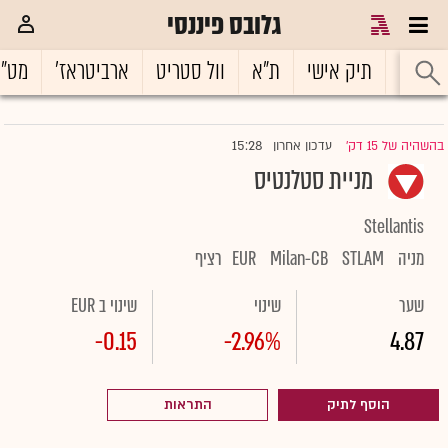
גלובס פיננסי
ראשי
תיק אישי
ת"א
וול סטריט
ארביטראז'
מט"
15:28
בהשהיה של 15 דק'
עדכון אחרון
|
מניית סטלנטיס
Stellantis
מניה
STLAM
Milan-CB
EUR
רציף
שער
שינוי
שינוי ב EUR
-0.15
-2.96%
4.87
הוסף לתיק
התראות