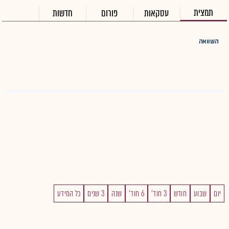
תמצית
עסקאות
פורום
חדשות
השוואה
יום
שבוע
חודש
3 חוד'
6 חוד'
שנה
3 שנים
כל המידע