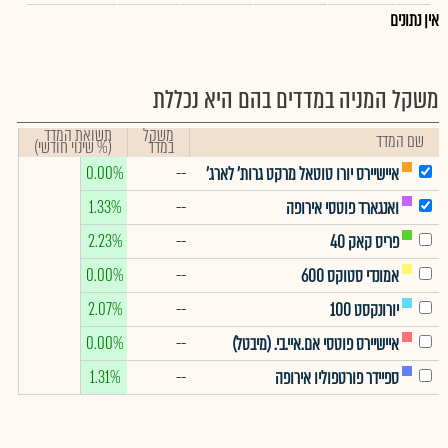
אין נתונים
משקל המניה במדדים בהם היא נכללת
משקל
תשואת המדד
שם המדד
במדד
(% שינוי חודשי)
0.00%
--
איישיירס יורו טוטאל מרקט גרות' לארג'
1.33%
--
ואנגארד פוטסי אירופה
2.23%
--
פריס קאק 40
0.00%
--
אמונדי סטוקס 600
2.07%
--
יורונקסט 100
0.00%
--
איישיירס פוטסי אם.איי.בי. (מיבטל)
1.31%
--
ספיידר פורטפוליו אירופה