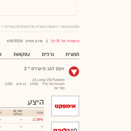
גלובס פיננסי
>
רשימת תעודות סל הנסחרות בארה"ב
>
6/8/2026
בהשהיה של 15 דק'
עדכון אחרון
|
תמצית
גרפים
עסקאות
פ
ויקס לונג פיוצ'רס * 2
2x Long VIX Futures
תעודות סל חו"ל
UVIX
ניו-יורק
USD
סוף יום
היצע
₪ שווי
שינוי
כ
באלפי
--
--
-2.39%
--
--
--