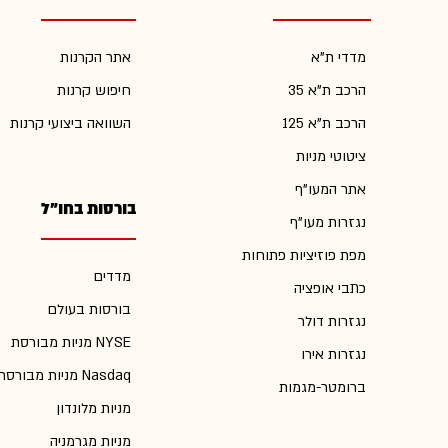
מדדי ת"א
אתר הקרנות
הרכב ת"א 35
חיפוש קרנות
הרכב ת"א 125
השוואה ביצועי קרנות
ציטוטי מניות
אתר המעו"ף
בורסות בחו"ל
נגזרות מעו"ף
מפת פוזיציות פתוחות
מדדים
כתבי אופציה
בורסות בעולם
נגזרות דולר
מניות מבורסת NYSE
נגזרות אירו
מניות מבורסת Nasdaq
ברומטר-מגמות
מניות מלונדון
מניות מגרמניה