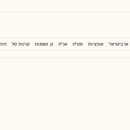
ארביטראז'
אופציות
מט"ח
אג"ח
ק. נאמנות
קרנות סל
חוזי