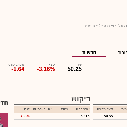
ויקס לונג פיוצ'רס * 2
> חדשות
ורום
חדשות
שער
שינוי
שינוי ב USD
-1.64
-3.16%
50.25
ביקוש
חדש
מות
שער מכירה
שער קניה
כמות
₪ שווי באלפי
שינוי
-3.33%
--
--
50.16
50.65
--
--
--
--
--