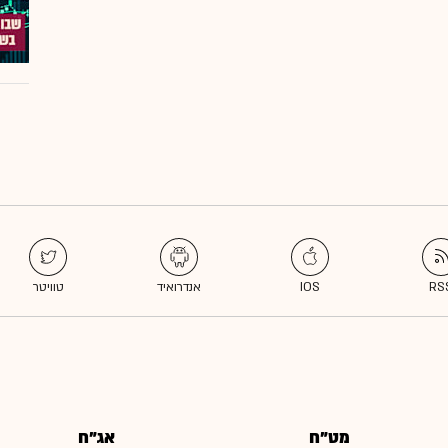
מט"ח
אג"ח