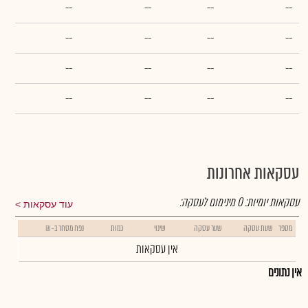
--
--
--
--
--
--
--
--
--
--
--
--
--
--
--
--
עסקאות אחרונות
עסקאות יומיות:
0
מינימום לעסקה:
עוד עסקאות
מספר
שעת עסקה
שער עסקה
שינוי
כמות
נפח מסחר ב- ₪
אין עסקאות
אין נתונים