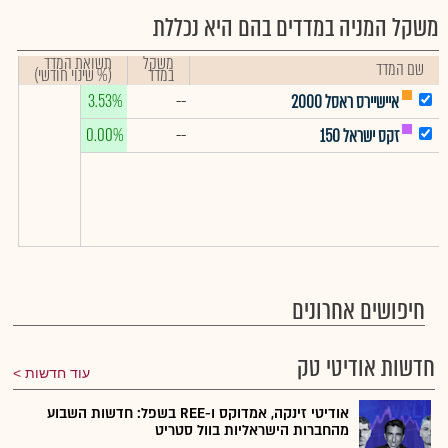
משקל המניה במדדים בהם היא נכללת
משקל
תשואת המדד
שם המדד
במדד
(% שינוי חודשי)
3.53%
--
איישיירס ראסל 2000
0.00%
--
זקס ישראל 150
חיפושים אחרונים
חדשות אודיטי טק
עוד חדשות
אודיטי זינקה, אמדוקס ו-REE בשפל: חדשות השבוע
מהחברות הישראליות בוול סטריט