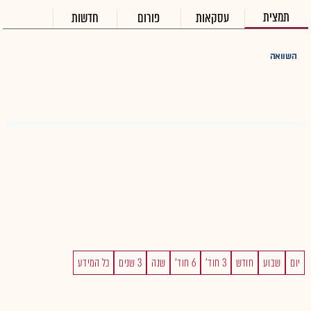
תמצית
עסקאות
פורום
חדשות
השוואה
יום
שבוע
חודש
3 חוד'
6 חוד'
שנה
3 שנים
כל המידע