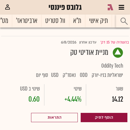
גלובס פיננסי
ראשי
תיק אישי
ת"א
וול סטריט
ארביטראז'
מט"
6/8/2026
בהשהיה של 15 דק'
עדכון אחרון
|
מניית אודיטי טק
Oddity Tech
ישראליות בניו-יורק
ODD
נאסד"ק
USD
סוף יום
שער
שינוי
שינוי ב USD
0.60
+4.44%
14.12
הוסף לתיק
התראות