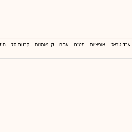
ארביטראז'
אופציות
מט"ח
אג"ח
ק. נאמנות
קרנות סל
חוז