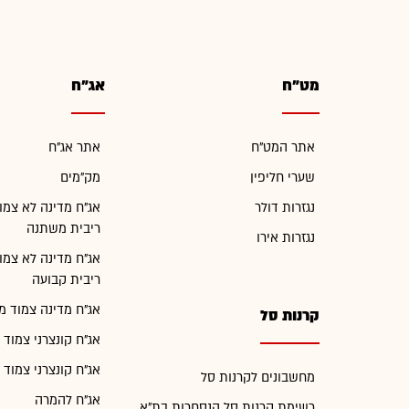
מט"ח
אג"ח
אתר המט"ח
אתר אג"ח
שערי חליפין
מק"מים
נגזרות דולר
אג"ח מדינה לא צמו
ריבית משתנה
נגזרות אירו
אג"ח מדינה לא צמו
ריבית קבועה
אג"ח מדינה צמוד מ
קרנות סל
אג"ח קונצרני צמוד 
אג"ח קונצרני צמוד 
מחשבונים לקרנות סל
אג"ח להמרה
רשימת קרנות סל הנסחרות בת"א