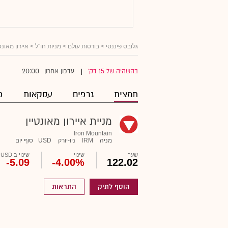
גלובס פיננסי
>
בורסות עולם
>
מניות חו"ל
> איירון מאונטי
20:00
בהשהיה של 15 דק'
עדכון אחרון
|
תמצית
גרפים
עסקאות
פ
מניית איירון מאונטיין
Iron Mountain
מניה
IRM
ניו-יורק
USD
סוף יום
שער
שינוי
שינוי ב USD
-5.09
-4.00%
122.02
הוסף לתיק
התראות