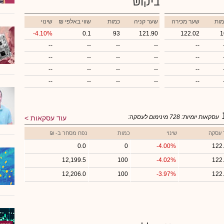
ביקוש
מות
שער מכירה
שער קניה
כמות
₪ שווי באלפי
שינוי
-4.10%
0.1
93
121.90
122.02
1
--
--
--
--
--
--
--
--
--
--
--
--
--
--
--
--
--
--
--
--
עסקאות יומיות:
728
מינימום לעסקה:
עוד עסקאות
 עסקה
שינוי
כמות
נפח מסחר ב- ₪
0.0
0
-4.00%
122
12,199.5
100
-4.02%
122
12,206.0
100
-3.97%
122