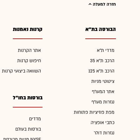
חזרה למעלה
הבורסה בת"א
קרנות נאמנות
מדדי ת"א
אתר הקרנות
הרכב ת"א 35
חיפוש קרנות
הרכב ת"א 125
השוואה ביצועי קרנות
ציטוטי מניות
אתר המעו"ף
בורסות בחו"ל
נגזרות מעו"ף
מפת פוזיציות פתוחות
מדדים
כתבי אופציה
בורסות בעולם
נגזרות דולר
מניות מבורסת NYSE