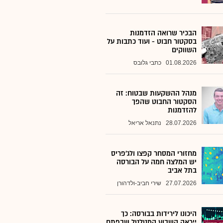
הבכיר שרואה הזדמנות
בסקטור חבוט - ועוד כתבות על
השווקים
01.08.2026
כתבי גלובס
מנהל ההשקעות שבטוח: זה
הסקטור החבוט שהפך
להזדמנות
28.07.2026
נתנאל אריאל
מחזורי המסחר קפצו ולג'פריס
יש המלצה חמה על הבורסה
בתל אביב
27.07.2026
שירי חביב-ולדהורן
היכונו לירידות בבורסה: כך
ייראה השבוע המטלטל שבפתח