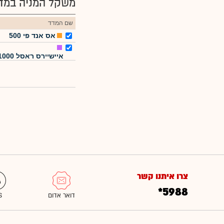
משקל המניה במדד
שם המדד
אס אנד פי 500
איישיירס ראסל 1000
צרו איתנו קשר
*5988