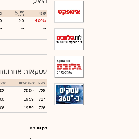
היצע
₪ שווי
שינוי
כ
באלפי
0
0.0
-4.00%
--
--
--
--
--
--
--
--
--
--
--
--
עסקאות אחרונות
מספר
שעת עסקה
שער
.02
20:00
728
.00
19:59
727
.06
19:59
726
אין נתונים