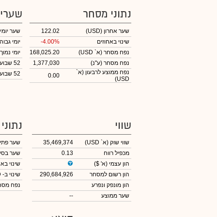
נתוני מסחר
שערי
שער אחרון
(USD)
122.02
שער יומי
שינוי באחוזים
-4.00%
יומי גבוה
נפח מסחר
(א` USD)
168,025.20
יומי נמוך
נפח מסחר
(ע"נ)
1,377,030
52 שבועות גבוה
נפח ממוצע לרבעון (א`
52 שבועות נמוך
0.00
USD)
שווי
נתוני
שווי שוק
(א` USD)
35,469,374
שער פתי
מכפיל רווח
0.13
שער בסי
הון עצמי
(א' $)
שינוי באח
הון רשום למסחר
290,684,926
שינוי
ב- USD
הון מונפק ונפרע
נפח מס
שער ממוצע
--