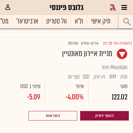
גלובס פיננסי
ראשי
תיק אישי
ת"א
וול סטריט
ארביטראז'
מט"
20:00
בהשהיה של 15 דק'
עדכון אחרון
|
מניית איירון מאונטיין
Iron Mountain
מניה
IRM
ניו-יורק
USD
סוף יום
שער
שינוי
שינוי ב USD
-5.09
-4.00%
122.02
הוסף לתיק
התראות