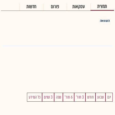
תמצית
עסקאות
פורום
חדשות
השוואה
יום
שבוע
חודש
3 חוד'
6 חוד'
שנה
3 שנים
כל המידע