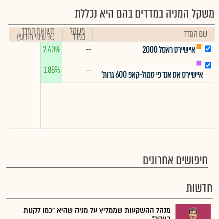
משקל המניה במדדים בהם היא נכללת
משקל
תשואת המדד
שם המדד
במדד
(% שינוי חודשי)
2.40%
--
איישיירס ראסל 2000
1.88%
--
איישיירס אס אנד פי סמול-קאפ 600 גרות'
חיפושים אחרונים
חדשות
מנהל ההשקעות שממליץ על מניה שהיא "כמו לקנות
בונקר"