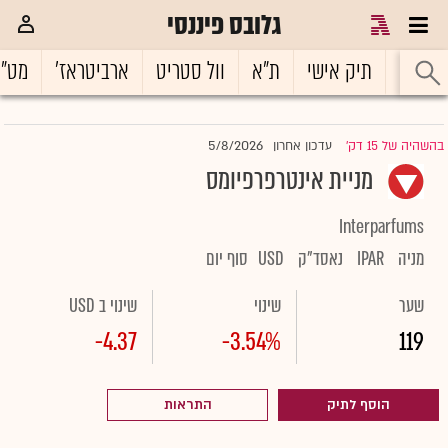
גלובס פיננסי
ראשי
תיק אישי
ת"א
וול סטריט
ארביטראז'
מט"
5/8/2026
בהשהיה של 15 דק'
עדכון אחרון
|
מניית אינטרפרפיומס
Interparfums
מניה
IPAR
נאסד"ק
USD
סוף יום
שער
שינוי
שינוי ב USD
-4.37
-3.54%
119
הוסף לתיק
התראות