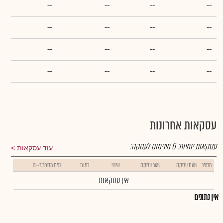
--
--
--
--
--
--
--
--
--
--
--
--
--
--
--
--
עסקאות אחרונות
עסקאות יומיות:
0
מינימום לעסקה:
עוד עסקאות
מספר
שעת עסקה
שער עסקה
שינוי
כמות
נפח מסחר ב- ₪
אין עסקאות
אין נתונים