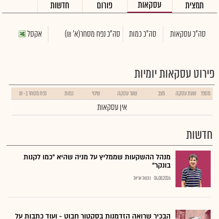
עסקאות
תמצית
פורום
חדשות
סה"כ עסקאות
סה"כ כמות
סה"כ נפח מסחר
(א' ₪)
אקסל
פירוט עסקאות יומיות
מספר
שעת עסקה
מצב
שער עסקה
שינוי
כמות
נפח מסחר ב- ₪
אין עסקאות
חדשות
מנהל ההשקעות שממליץ על מניה שהיא "כמו לקנות
בונקר"
04.08.2026
נתנאל אריאל
הבכיר שרואה הזדמנות בסקטור חבוט - ועוד כתבות על