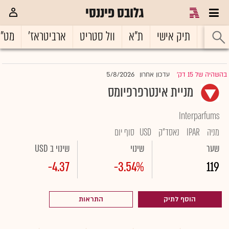
גלובס פיננסי
ראשי
תיק אישי
ת"א
וול סטריט
ארביטראז'
מט"
5/8/2026
בהשהיה של 15 דק'
עדכון אחרון
|
מניית אינטרפרפיומס
Interparfums
מניה
IPAR
נאסד"ק
USD
סוף יום
שער
שינוי
שינוי ב USD
-4.37
-3.54%
119
הוסף לתיק
התראות