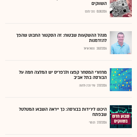
השווקים
01.08.2026
כתבי גלובס
מנהל ההשקעות שבטוח: זה הסקטור החבוט שהפך
להזדמנות
28.07.2026
נתנאל אריאל
מחזורי המסחר קפצו ולג'פריס יש המלצה חמה על
הבורסה בתל אביב
27.07.2026
שירי חביב-ולדהורן
היכונו לירידות בבורסה: כך ייראה השבוע המטלטל
שבפתח
27.07.2026
רם מורי