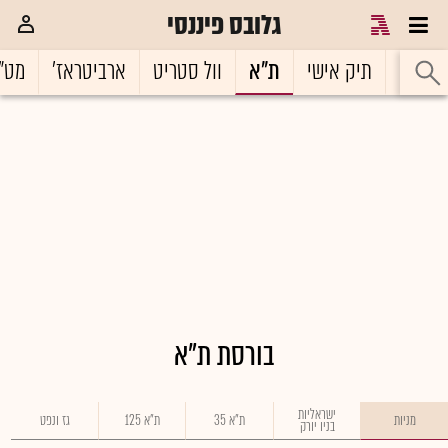
גלובס פיננסי
ראשי
תיק אישי
ת"א
וול סטריט
ארביטראז'
מט"
בורסת ת"א
ישראליות
מניות
ת"א 35
ת"א 125
גז ונפט
בניו יורק