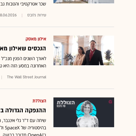
שכר אטרקטיבי והטבות גבו
שירות גלובס
8.06.2026
אילון מאסק
הנכסים שאילון מאס
האחרונה במסע הזה היא 
The Wall Street Journal
הצוללת
ההנפקה הגדולה בה
שיחה עם ד"ר גלי אינגבר,
בהיס
ו־OpenAI מדובר בבועה, ואיך כל זה ישפיע על החסכונות שלנו