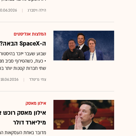
הילה ויסברג
0.06.2026
המלצות אנליסטים
ה-SpaceX הבאה? שתי מניות חלל עם אפסייד של עד 61%
• כעת, כשהטירוף סביב מני
שתי חברות קטנות יותר בסק
צחי גרינולד
18.06.2026
אילון מאסק
מיליארד דולר
מדובר באחת העסקאות הגדו