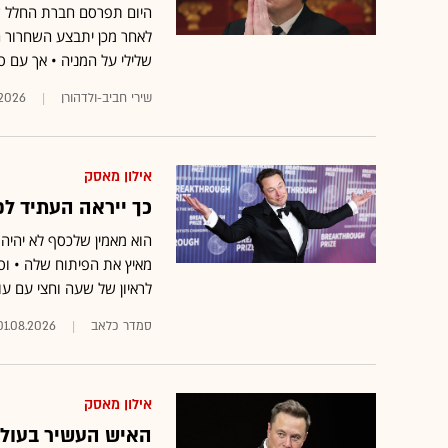
היום תפרסם חברת החלל של
לאחר מכן יתבצע השחרור הר
שלילי על המניה • אך עם ס
שירי חביב-ולדהורן
.2026
אילון מאסק
כך ייראה העתיד לפי 
מאיץ את הפיתוח שלה • וסב
לראיון של שעה וחצי עם עו
סמדר כלאב
01.08.2026
אילון מאסק
האיש העשיר בעולם איבד 130 מיליאר