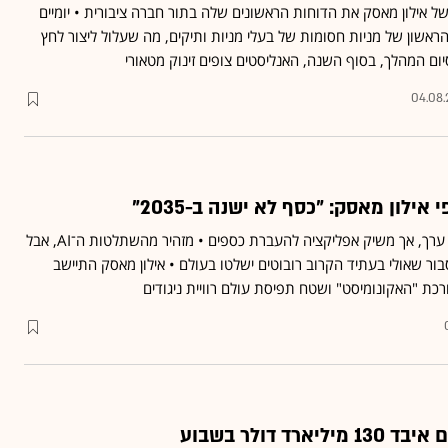
 אילון מאסק את הדוחות הראשונים שלה בתור חברה ציבורית • יומיים
אשון של מניות חסומות של בעלי מניות ותיקים, מה שעלול ליצור לחץ
יום המהלך, בסוף השנה, האנליסטים צופים זינוק מטאורי
04.08
אילון מאסק: "כסף לא ישנה ב-2035"
הוא מאמין שלכסף לא יהיה ערך, אך משיק אפליקציה להעברת כספים • מזהיר מהשתלטות ה־AI, אבל
ור שאולי בעתיד הקרוב רובוטים ישלטו בעולם • אילון מאסק התיישב
רכת "האקונומיסט" ושטח תפיסת עולם רוויית ניגודים
ד דולר בשבוע