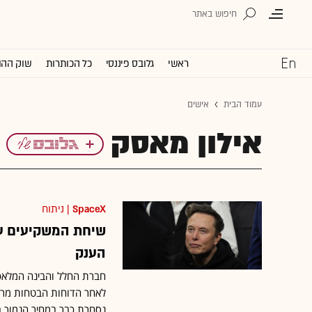
ראשי
גלובס פיננסי
כל הכותרות
שוק ההו
עמוד הבית
אישים
אילון מאסק
SpaceX
| ניתוח
שיחת המשקיעים ע
הענק
לאחר הדוחות הבטחות מרחיק
נסחרת כבר במחיר הנמוך בכ-20% מתחת למחירה בהנפקה לפני כח