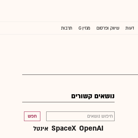
דעות
שיווק ופרסום
מגזין G
תרבות
וול סטריט ג'ורנל
נושאים קשורים
חפש
SpaceX
OpenAI
אינטל