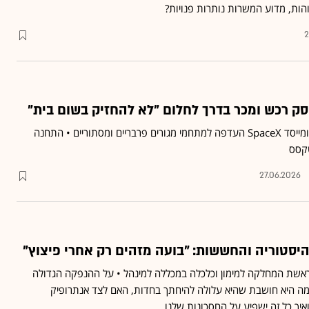
הות, מדוע המשרות נותרות פנויות?
2
ק רכש ומכר בדרך לחלום "לא להחזיק בשום בית"
לאורך השנים הפגין מנכ"ל ומייסד SpaceX העדפה למתחמי מגורים פרבריים ומסתוריים • התחנה
טקסס
27.06.2026
יסטוריה והחששות: "בועה מזהים רק אחרי פיצוץ"
 ראשת המחלקה למימון וכלכלה במכללה למינהל • על ההנפקה הגדולה
טוריה של SpaceX ולמה היא חושבת שהיא עלולה להיחתך בחדות, האם לצד אנתרופיק