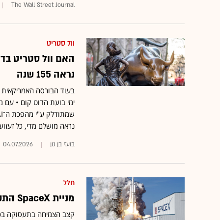
The Wall Street Journal
וול סטריט
האם וול סטריט בדר
נראה 155 שנה
בעוד הבורסה האמריקאית מ
ימי בועת הדוט קום • עם 
נראה מושלם מדי, כל זעזוע 
בועז בן נון
04.07.2026
חלל
מניית SpaceX התקררה. הגיוס למשרות בכלכלת החלל מתחמם
קצב הצמיחה בתעסוקה בכל