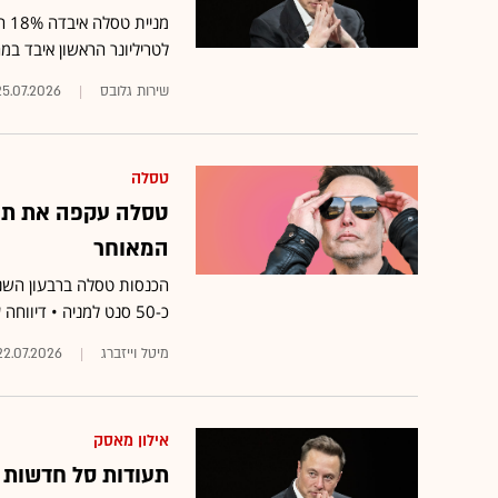
לטריליונר הראשון איבד במ
שירות גלובס
25.07.2026
טסלה
טסלה עקפה את תחז
המאוחר
כ-50 סנט למניה • דיווחה על תזרים מזומנים חופשי שלילי של 1.1 מיליארד דולר ברבעון השני
מיטל וייזברג
22.07.2026
אילון מאסק
תעודות סל חדשות 