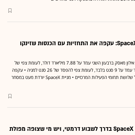
הדוח הראשון של SpaceX: עקפה את התחזיות עם הכנסות שזינקו
הרווח של חברת החלל של אילון מאסק ברבעון השני עמד על 7.88 מיליארד דולר, לעומת צפי של
6.9 מיליארד דולר; וההפסד עמד על 9 סנט בלבד, לעומת צפי להפסד של 26 סנט למניה • עקפה
את תחזיות האנליסטים בכל שלושת תחומי הפעילות המרכזיים • מניית SpaceX יורדת מעט במסחר
ת