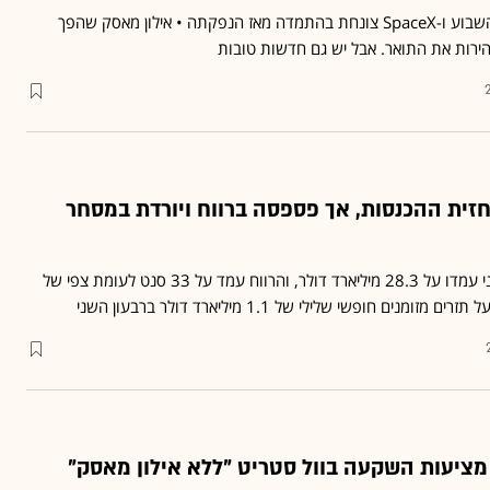
מניית טסלה איבדה 18% השבוע ו-SpaceX צונחת בהתמדה מאז הנפקתה • אילון מאסק שהפך
הירות את התואר. אבל יש גם חדשות טובות
ית ההכנסות, אך פספסה ברווח ויורדת במסחר
הכנסות טסלה ברבעון השני עמדו על 28.3 מיליארד דולר, והרווח עמד על 33 סנט לעומת צפי של
מציעות השקעה בוול סטריט "ללא אילון מאסק"