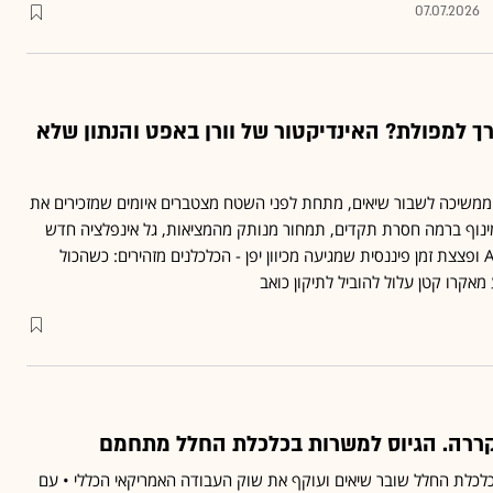
07.07.2026
ך למפולת? האינדיקטור של וורן באפט והנתון שלא
משיכה לשבור שיאים, מתחת לפני השטח מצטברים איומים שמזכירים את
מינוף ברמה חסרת תקדים, תמחור מנותק מהמציאות, גל אינפלציה חדש
שמתודלק ע"י מהפכת ה־AI ופצצת זמן פיננסית שמגיעה מכיוון יפן - הכלכלנים מזהירים: כשהכול
מאקרו קטן עלול להוביל לתיקון כואב
כלת החלל שובר שיאים ועוקף את שוק העבודה האמריקאי הכללי • עם