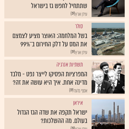
שתתחיל לחפש גז בישראל
{19}
עידן ארץ
סולר
בשל המלחמה: האוצר מציע לצמצם
את המס על דלק החירום ב־99%
{19}
עידן ארץ
תשתיות אנרגיה
המפרציות הפסיקו לייצר נפט - מלבד
מדינה אחת. איך היא עושה את זה?
{19}
אסף גלעד
איראן
ישראל תקפה את שדה הגז הגדול
בעולם. מה ההשלכות?
{19}