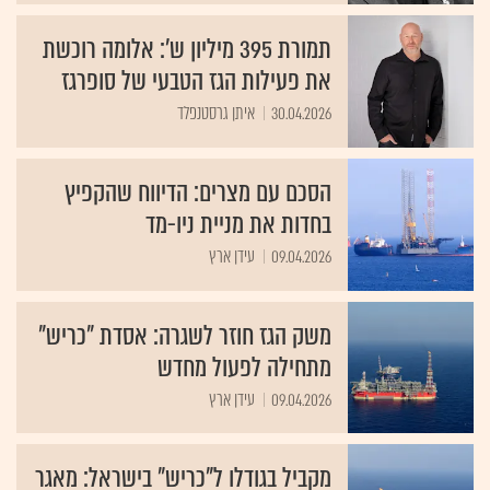
תמורת 395 מיליון ש': אלומה רוכשת
את פעילות הגז הטבעי של סופרגז
30.04.2026
איתן גרסטנפלד
הסכם עם מצרים: הדיווח שהקפיץ
בחדות את מניית ניו-מד
09.04.2026
עידן ארץ
משק הגז חוזר לשגרה: אסדת "כריש"
מתחילה לפעול מחדש
09.04.2026
עידן ארץ
מקביל בגודלו ל"כריש" בישראל: מאגר