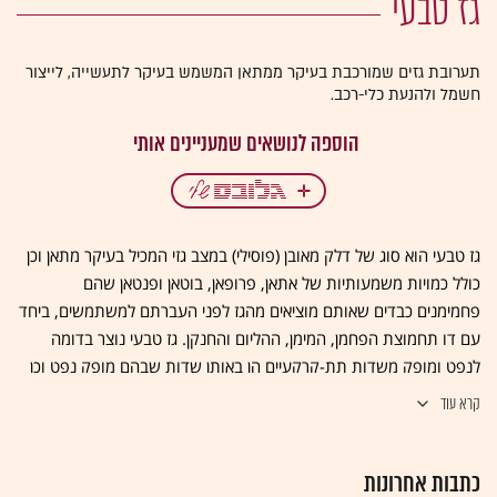
גז טבעי
תערובת גזים שמורכבת בעיקר ממתאן המשמש בעיקר לתעשייה, לייצור
חשמל ולהנעת כלי-רכב.
גז טבעי הוא סוג של דלק מאובן (פוסילי) במצב גזי המכיל בעיקר מתאן וכן
כולל כמויות משמעותיות של אתאן, פרופאן, בוטאן ופנטאן שהם
פחמימנים כבדים שאותם מוציאים מהגז לפני העברתם למשתמשים, ביחד
עם דו תחמוצת הפחמן, המימן, ההליום והחנקן. גז טבעי נוצר בדומה
לנפט ומופק משדות תת-קרקעיים הן באותן שדות שבהם מופק נפט וכן
משדות גז שאינם קשורים לשדות נפט כמו בקידוחי הגז שנתגלו מול חופי
קרא עוד
ישראל וכן במרבצי פחם (בעיקר כמתאן). בשונה מנפט, הובלתו הנה
בעיקר באמצעות צנרת ממאגרי הגז אל הצרכנים. הגז משמש בעיקר
כתבות אחרונות
לתעשייה, לייצור חשמל ולהנעת כלי-רכב במקום בדלק מבוסס נפט. גז