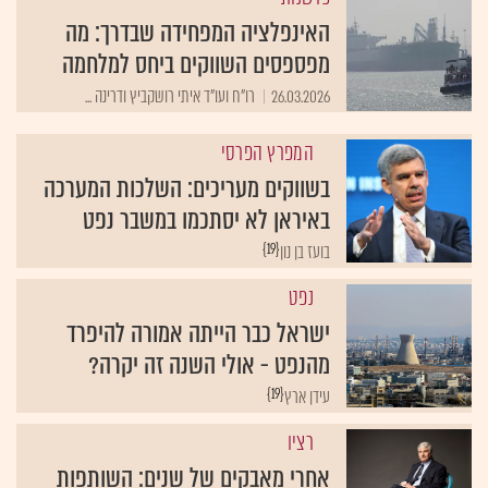
האינפלציה המפחידה שבדרך: מה
מפספסים השווקים ביחס למלחמה
26.03.2026
רו"ח ועו"ד איתי רושקביץ ודרינה ...
המפרץ הפרסי
בשווקים מעריכים: השלכות המערכה
באיראן לא יסתכמו במשבר נפט
{19}
בועז בן נון
נפט
ישראל כבר הייתה אמורה להיפרד
מהנפט - אולי השנה זה יקרה?
{19}
עידן ארץ
רציו
אחרי מאבקים של שנים: השותפות