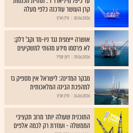
עד כ-75 מיליארד ד': תחזית הכנסות
קרן העושר עודכנה כלפי מעלה
30.06.2026
עידן ארץ
אושרה ייצוגית נגד ניו-מד וקב' דלק:
לא פרסמו מידע מהותי למשקיעים
29.06.2026
ניצן שפיר
מבקר המדינה: לישראל אין מספיק גז
למהפכת הבינה המלאכותית
24.06.2026
עידן ארץ
התוכנית שעולה יותר מרוב תקציבי
הממשלה - ועוזרת רק לכמה אלפים