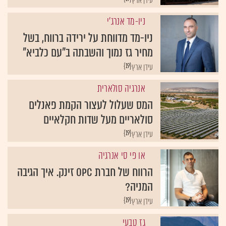
עידן ארץ
ניו-מד אנרג'י
ניו-מד מדווחת על ירידה ברווח, בשל
מחיר גז נמוך והשבתה ב"עם כלביא"
{19}
עידן ארץ
אנרגיה סולארית
המס שעלול לעצור הקמת פאנלים
סולאריים מעל שדות חקלאיים
{19}
עידן ארץ
או פי סי אנרגיה
הרווח של חברת OPC זינק. איך הגיבה
המניה?
{19}
עידן ארץ
גז טבעי