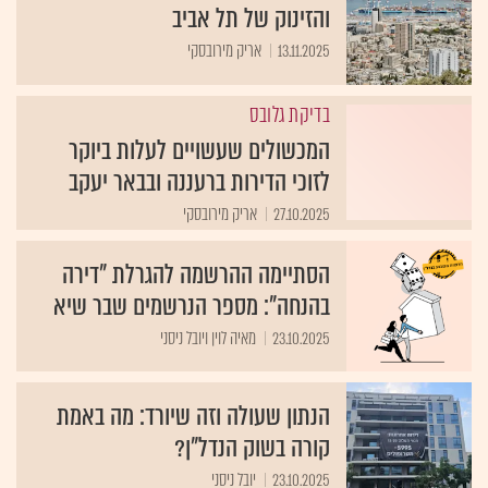
והזינוק של תל אביב
13.11.2025
אריק מירובסקי
בדיקת גלובס
המכשולים שעשויים לעלות ביוקר
לזוכי הדירות ברעננה ובבאר יעקב
27.10.2025
אריק מירובסקי
הסתיימה ההרשמה להגרלת "דירה
בהנחה": מספר הנרשמים שבר שיא
23.10.2025
מאיה לוין ויובל ניסני
הנתון שעולה וזה שיורד: מה באמת
קורה בשוק הנדל"ן?
23.10.2025
יובל ניסני