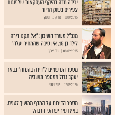
ירידה חדה בהיקף העסקאות של זוגות
צעירים בשוק הדיור
11.09.2025
אריק מירובסקי
מנכ"ל משרד השיכון: "אל תקנו דירה
לילד בן 15, אין סיבה שהמחיר יעלה"
08.09.2025
עידן ארץ
מספר הנרשמים ל"דירה בהנחה" בבאר
יעקב גדול ממספר תושביה
07.09.2025
יובל ניסני
מספר הדירות על המדף ממשיך לטפס.
באיזו עיר יש הכי הרבה?