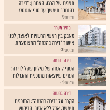
תפנית של הרגע האחרון: "דירה
בהנחה" תימשך עד סוף אוגוסט
{19}
יובל ניסני
מחיר מטרה
מאבק בין ראשי הרשויות לאוצר, לפני
אישור "דירה בהנחה" המצומצמת
{19}
יובל ניסני
דירה בהנחה
הסוף להנחה של מיליון שקל לדירה:
הערים שיוצאות מתוכנית ההגרלות
{19}
יובל ניסני
דירה בהנחה
הקרב על "דירה בהנחה": התוכנית
תימשך, אבל ללא אזורי הביקוש