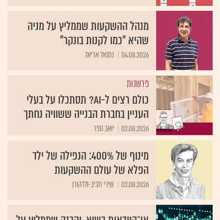
מנהל ההשקעות שממליץ על מניה
שהיא "כמו לקנות בונקר"
04.08.2026
נתנאל אריאל
פרשנות
כולם רצים ל-AI? תסתכלו על בעלי
העניין בחברת הבנייה ששוויה נחתך
02.08.2026
יואב ספר
מינוף של 400%: הנפילה של ילד
הפלא של עולם ההשקעות
02.08.2026
שירי חביב-ולדהורן
אי־הוודאות בשיא, והבנק שממליץ על