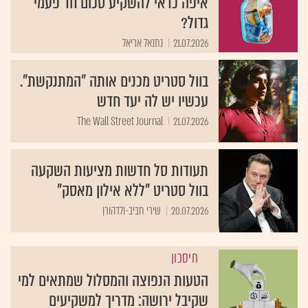
איפה כדאי להשקיע סכום חד פעמי
גדול?
21.07.2026
נתנאל אריאל
בוול סטריט מכנים אותה "המתנקשת".
עכשיו יש לה יעד חדש
The Wall Street Journal
21.07.2026
תעודות סל חדשות מציעות השקעה
בוול סטריט "ללא אילון מאסק"
20.07.2026
שירי חביב-ולדהורן
חיסכון
הטעות הנפוצה והמסלול שמתאים למי
שקיבל ירושה: מדריך למשקיעים