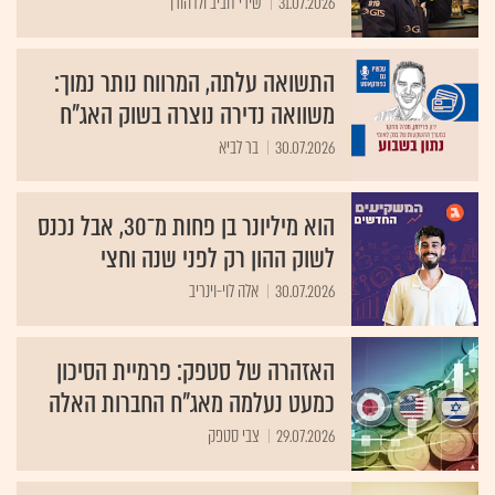
31.07.2026
שירי חביב ולדהורן
התשואה עלתה, המרווח נותר נמוך:
משוואה נדירה נוצרה בשוק האג"ח
30.07.2026
בר לביא
הוא מיליונר בן פחות מ־30, אבל נכנס
לשוק ההון רק לפני שנה וחצי
30.07.2026
אלה לוי-וינריב
האזהרה של סטפק: פרמיית הסיכון
כמעט נעלמה מאג"ח החברות האלה
29.07.2026
צבי סטפק