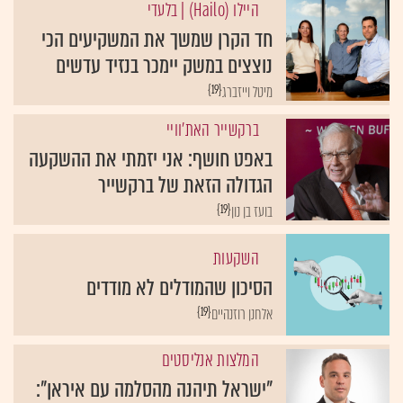
היילו (Hailo)
| בלעדי
חד הקרן שמשך את המשקיעים הכי
נוצצים במשק יימכר בנזיד עדשים
{19}
מיטל וייזברג
ברקשייר האת'וויי
באפט חושף: אני יזמתי את ההשקעה
הגדולה הזאת של ברקשייר
{19}
בועז בן נון
השקעות
הסיכון שהמודלים לא מודדים
{19}
אלחנן רוזנהיים
המלצות אנליסטים
"ישראל תיהנה מהסלמה עם איראן":