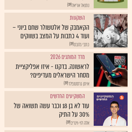
{19}
נתנאל אריאל
השקעות
הקאמבק של אלטשולר שחם ביוני –
ועוד 4 כתבות על המצב בשווקים
{19}
כתבי גלובס
מדד המותגים 2026
לראשונה. בדקנו - איזו אפליקציית
מסחר הישראלים מעדיפים?
{19}
איתן גרסטנפלד
המשקיעים החדשים
עוד לא בן 18 וכבר עשה תשואה של
30% על התיק
{19}
אלה לוי-וינריב