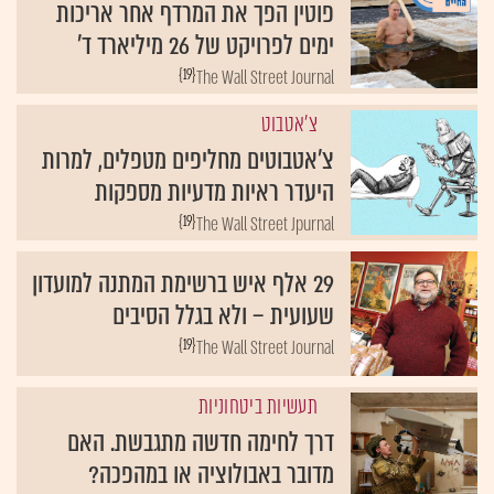
פוטין הפך את המרדף אחר אריכות
ימים לפרויקט של 26 מיליארד ד'
{19}
The Wall Street Journal
צ'אטבוט
צ'אטבוטים מחליפים מטפלים, למרות
היעדר ראיות מדעיות מספקות
{19}
The Wall Street Jpurnal
29 אלף איש ברשימת המתנה למועדון
שעועית – ולא בגלל הסיבים
{19}
The Wall Street Journal
תעשיות ביטחוניות
דרך לחימה חדשה מתגבשת. האם
מדובר באבולוציה או במהפכה?