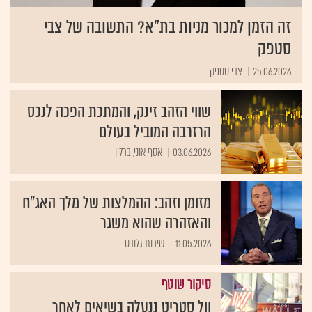
זה הזמן למכור מניות בת"א? התשובה של צבי
סטפק
25.06.2026
צבי סטפק
שווי הזהב זינק, והמתכת הפכה לנכס
הרזרבה המוביל בעולם
03.06.2026
אסף אוני, ברלין
מזומן וזהב: ההמלצות של מלך האג״ח
והאזהרה שהוא משגר
11.05.2026
שירות גלובס
סיקור שוטף
וול סטריט ננעלה בשיאים לאחר