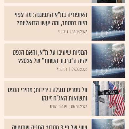
האופוריה בת"א התפוגגה: מה צפוי
היום במסחר, ומה יעשו הדואליות?
16.03.2026
רם מורי
המניות שיעיבו על ת"א, והאם הנפט
יהיה ה"ברבור השחור" של 2026?
09.03.2026
רם מורי
וול סטריט ננעלה בירידות; מחירי הנפט
ותשואות האג"ח זינקו
05.03.2026
שירות גלובס
שווי של פי 3 מטבע: המניה שתעשה