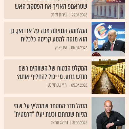
שטראמפ האריך את הפסקת האש
22.04.2026
שירות גלובס
המלחמה הנחיתה מכה על ארדואן. כך
הוא מנסה למנוע קריסה כלכלית
05.04.2026
עידן ארץ
המקלט הבטוח של השווקים רשם
חודש גרוע. מי יכול להחליף אותו?
05.04.2026
חזי שטרנליכט
מנהל חדר המסחר שממליץ על שתי
מניות שנחתכו וכעת יעלו "דרמטית"
31.03.2026
נתנאל אריאל