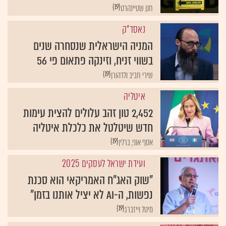
{19}
חנן שטיינהרט
נאסד"ק
המניה הישראלית שנסחרה שנים
בשווי זניח, וזינקה פתאום פי 56
{19}
שירי חביב ולדהורן
איטליה
2,452 טון זהב עלולים להצית עימות
חדש שיטלטל את כלכלת איטליה
{19}
אסף אוני, ברלין
ועידת ישראל לעסקים 2025
"שוק האג"ח האמריקאי הוא סכנת
נפשות, ה-AI לא יציל אותנו בזמן"
{19}
מיטל וייזברג