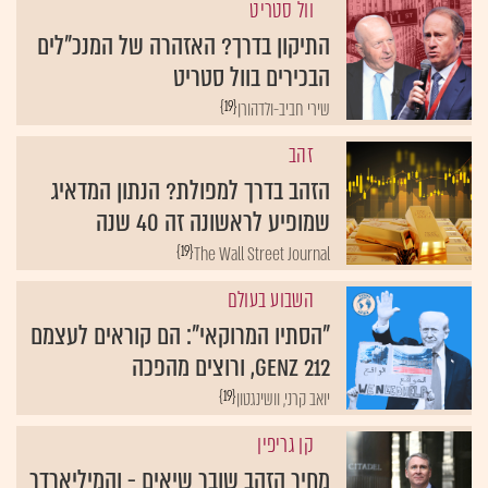
וול סטריט
התיקון בדרך? האזהרה של המנכ"לים
הבכירים בוול סטריט
{19}
שירי חביב-ולדהורן
זהב
הזהב בדרך למפולת? הנתון המדאיג
שמופיע לראשונה זה 40 שנה
{19}
The Wall Street Journal
השבוע בעולם
"הסתיו המרוקאי": הם קוראים לעצמם
GenZ 212, ורוצים מהפכה
{19}
יואב קרני, וושינגטון
קן גריפין
מחיר הזהב שובר שיאים - והמיליארדר