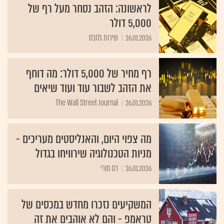
לראשונה: הזהב נסחר מעל רף של
5,000 דולר
26.01.2026
שירות גלובס
רף מחיר של 5,000 דולר: מה דוחף
את הזהב לשבור עוד ועוד שיאים
The Wall Street Journal
26.01.2026
מה צפוי היום, והאנליסטים מעריכים -
מניות הטכנולוגיה שירוויחו בגדול
26.01.2026
רם מורי
המשקיעים נזכרו מחדש במכסים של
טראמפ - והם לא אוהבים את זה