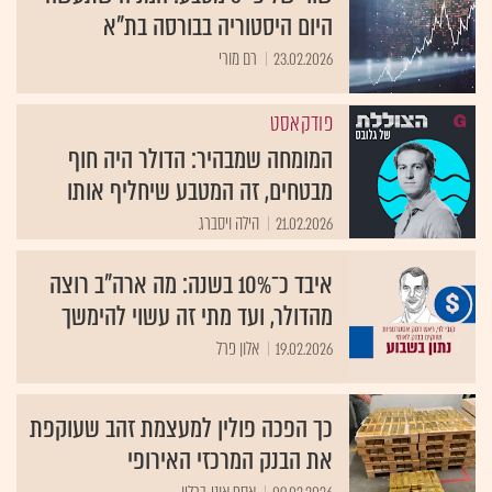
היום היסטוריה בבורסה בת"א
23.02.2026
רם מורי
פודקאסט
המומחה שמבהיר: הדולר היה חוף
מבטחים, זה המטבע שיחליף אותו
21.02.2026
הילה ויסברג
איבד כ־10% בשנה: מה ארה"ב רוצה
מהדולר, ועד מתי זה עשוי להימשך
19.02.2026
אלון פרל
כך הפכה פולין למעצמת זהב שעוקפת
את הבנק המרכזי האירופי