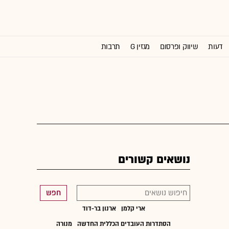
דעות
שיווק ופרסום
מגזין G
תרבות
וול סטריט ג'ורנל
נושאים קשורים
חפש
ארי קלמן
ארנון בר-דוד
הסתדרות העובדים הכללית החדשה
מנורה