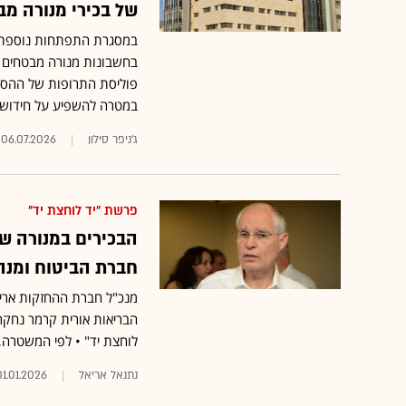
של בכירי מנורה מ
במסגרת התפתחות נוספת ב
בחשבונות מנורה מבטחים ו
פוליסת התרופות של ההסתד
במטרה להשפיע על חידוש 
ג'ניפר סילון
06.07.2026
פרשת "יד לוחצת יד"
הבכירים במנורה ש
חברת הביטוח ומנה
מנכ"ל חברת ההחזקות ארי ק
לוחצת יד" • לפי המשטרה,
נתנאל אריאל
01.01.2026