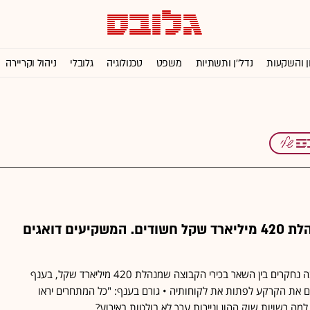
ן והשקעות
נדל''ן ותשתיות
משפט
טכנולוגיה
גלובלי
ניהול וקריירה
בכירי החברה שמנהלת 420 מיליארד שקל חשודים. המשקיעים דואגים
בצל הפרשייה הפלילית שבה נחקרים בין השאר בכירי הקבוצה שמנהלת 420 מיליארד שקל, בענף
ים את הקרקע לפתות את לקוחותיה • גורם בענף: "כל המתחרים יראו
מה רשויות שוק ההון וניירות ערך לא בולטות באירוע?