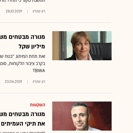
המשנה סקור כי תחדל מלפ
רון שטיין
28.10.2019
מיליון שקל
זאת תחת המיתוג "בטח שאפ
בקרב ציבור הלקוחות, סוכ
TBWA
רון שטיין
23.06.2019
השקעות
מנורה מבטחים משל
את תיקי העמיתים