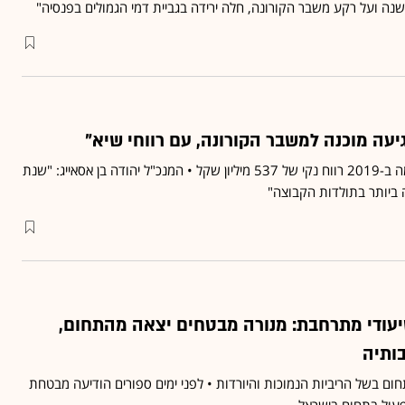
נה ועל רקע משבר הקורונה, חלה ירידה בגביית דמי הגמולים בפנסיה"
עה מוכנה למשבר הקורונה, עם רווחי שיא"
מנורה מבטחים ביטוח רשמה ב-2019 רווח נקי של 537 מיליון שקל • המנכ"ל יהודה בן אסאייג: "שנת
עודי מתרחבת: מנורה מבטחים יצאה מהתחום,
ותיה
ם בשל הריביות הנמוכות והיורדות • לפני ימים ספורים הודיעה מבטחת