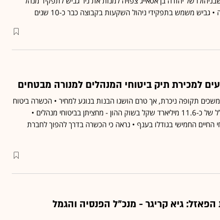
בניהולו של יהודה בן אסאייג צפויה למנות את ניר גביש לתפקיד מנהל
גביש משמש בתפקידי ניהול השקעות בקבוצה כבר כ-10 שנים
ים למכירת תיק ביטוחי המנהלים למנורה מבטחים
משכים תקופה ניכרת, אך טרם הושגו הבנות בנוגע למחיר • הכשרה ביטוח
מנהלת פוליסות בהיקף כולל של כ-11.6 מיליארד שקל בשוק ההון - מחציתן בביטוחי מנהלים •
י החיים החמישי בגודלו בענף • נראה כי הכשרה בדרך להפוך לחברת
פאזל: גיא קריגר - מנכ"ל הפנסיה והגמל