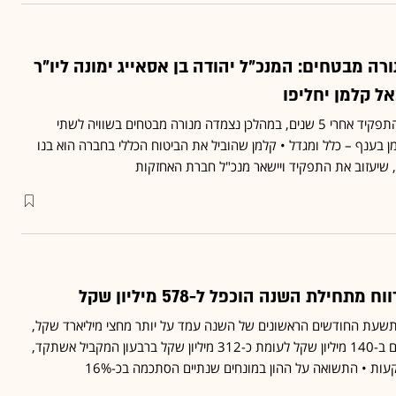
רה מבטחים: המנכ"ל יהודה בן אסאייג ימונה ליו"ר
ל קלמן יחליפו
בן אסאייג ביקש לסיים את התפקיד אחרי 5 שנים, במהלכן נצמדה מנורה מבטחים בשוויה לשתי
 בענף – כלל ומגדל • קלמן שהוביל את הביטוח הכללי בחברה הוא בנו
, שיעזוב את התפקיד ויישאר מנכ"ל חברת האחזקות
חילת השנה הוכפל ל-578 מיליון שקל
תשעת החודשים הראשונים של השנה עמד על יותר מחצי מיליארד שקל,
ברבעון השלישי הוא הסתכם ב-140 מיליון שקל לעומת כ-312 מיליון שקל ברבעון המקביל אשתקד,
ות • התשואה על ההון במונחים שנתיים הסתכמה בכ-16%