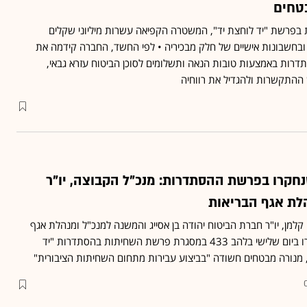
בטחים
פרשת "יד לוחצת יד", המשטרה הקפיאה עשרות מיליוני שקלים
בחשבונות אישיים של חלק מבכיריה • לפי החשד, החברה קידמה את
רות באמצעות טובות הנאה ותשלומים לסוכן הביטוח עזרא גבאי,
ההתקשרות ולהגדיל את רווחיה
נחקרו בפרשת ההסתדרות: מנכ"ל הקבוצה, יו"ר
לת אגף הבריאות
למן, יו"ר חברת הביטוח יהודה בן אסייג והמשנה למנכ"ל ומנהלת אגף
הבריאות אורית קרמר נחקרו ביום שלישי בלהב 433 במסגרת פרשת השחיתות בהסתדרות "יד
 מנורה מבטחים חשודה "בביצוע עבירות מתחום השחיתות הציבורית"