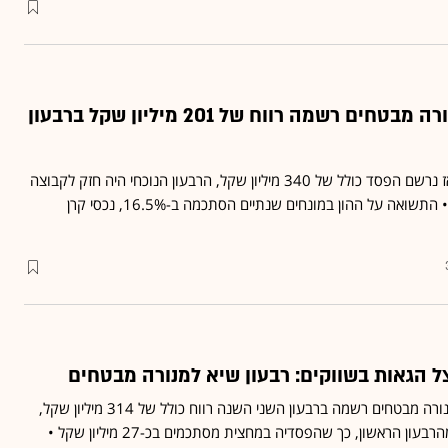
שוק ההון פרח, ומנורה מבטחים רשמה רווח של 201 מיליון שקל ברבעון
ברבעון המקביל אשתקד, אז נרשם הפסד כולל של 340 מיליון שקל, הרבעון הנוכחי היה חזק לקבוצה
בזכות הפריחה בשוק ההון • התשואה על ההון במונחים שנתיים הסתכמה ב-16.5%, נכסי קרן
ל הגאות בשווקים: רבעון שיא למנורה מבטחים
קבוצת הביטוח והפנסיה מנורה מבטחים רשמה ברבעון השני השנה רווח כולל של 314 מיליון שקל,
שקיזז את מרבית ההפסד מהרבעון הראשון, כך שהפסדיה במחצית מסתכמים בכ-27 מיליון שקל •