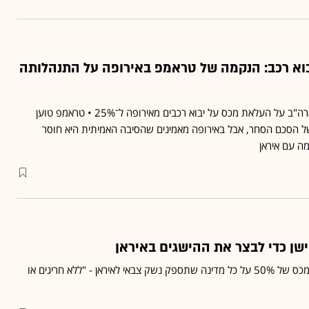
 25% על יבוא רכב: הנקמה של טראמפ באירופה על התנהלותה
בסוף השבוע הכריז נשיא ארה"ב על העלאת מכס על יבוא רכבים מאירופה ל־25% • טראמפ טוען
ל הסכם הסחר, אבל באירופה מאמינים שהסיבה האמיתית היא חוסר
 עם איראן
שן כדי לבצר את ההישגים באיראן
נשיא ארה"ב הודיע כי יטיל מכס של 50% על כל מדינה שתספק נשק צבאי לאיראן - "ללא חריגים או