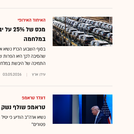
האיחוד האירופי
מכס של
במלחמה
שהסיבה לכך היא הפרות ש
התמיכה של היבשת במלחמה
עידן ארץ
03.05.2026
דונלד טראמפ
טראמפ שולף נשק י
פטורים"