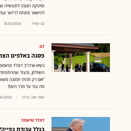
וסיפקה הצצה לתעשייה שמג
להישאר מתחת לרדאר ועמי
נבו שפיר
15.06.2026
G7
פסגה באלפים הצרפת
השולחן, ובעוד שההתפתחוי
"אם רק תהיה תמונה משותפ
מה עוד על סדר היום?
אסף אוני, ברלין
06.2026
דונלד טראמפ
בגלל עבודת כפייה