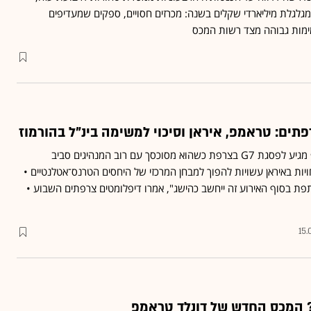
לגלת מיליארדי שקלים בשנה: מכרזים חסויים, ספקים שמעדיפים
מות גבוהה מצד רשות המכס
ים: טראמפ, איראן וסיכוי למשימה בינ"ל בהורמוז
נשיא ארה"ב דונלד טראמפ מגיע לפסגת G7 בצרפת כשהוא מסוכסך עם רוב המנהיגים סביב
ות באיראן עשויות להפוך למבחן המרכזי של היחסים הטרנס־אטלנטיים •
ת בסוף האירוע זה ייחשב כהישג", אמרו דיפלומטים צרפתים השבוע •
15.
? המכס החדש של דונלד טראמפ