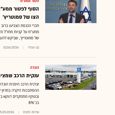
פטור ממע"מ
הצו של סמוטריץ'
של סמוטריץ', שביקש להעלות את
נבו שפיר
01.06.2026
הונדה
ענקית הרכב שמציגה 
ההסתבכות היקרה במרוץ לר
ובטוקיו מתמקדים דווקא ב
בכ־8%
שירות גלובס
15.05.2026