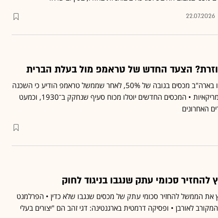
22.07.2026
זרת? הצעד החדש של טראמפ מול בעלת הברית
שורת מוצרים מקנדה יספגו בארה"ב מכסים בגובה של 50%, לאחר שממשל טראמפ הודיע כי השכנה
הצפונית מפלה תעשיות אמריקאיות • המכסים החדשים יוטלו מכוח סעיף שנחקק ב־1930, וכמעט
ם האחרונים
להחזיר סכומי עתק שנגבו בניגוד לחוק
את הממשל להחזיר סכומי עתק של מכסים שנגבו שלא כדין • הפרלמנט
מקורב לאורבן • ופסיקה דרמטית בארגנטינה: דגי זהב הם "יצורים בעלי