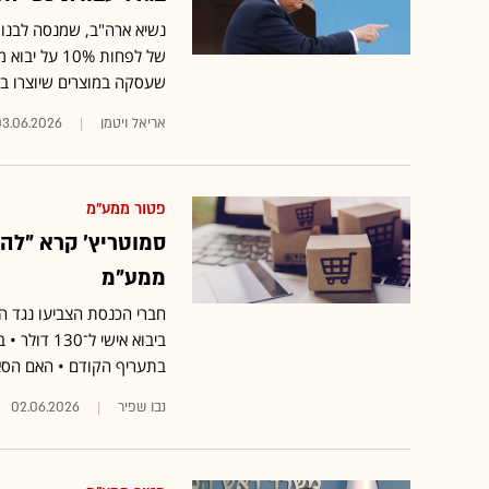
נשיא ארה"ב, שמנסה לבנו
של לפחות %
שעסקה במוצרים שיוצרו בעב
אריאל ויטמן
03.06.2026
פטור ממע"מ
סמוטריץ' קרא "להז
ממע"מ
חברי הכנסת הצביעו נגד ה
ביבוא אישי
בתעריף הקודם • האם הסא
נבו שפיר
02.06.2026