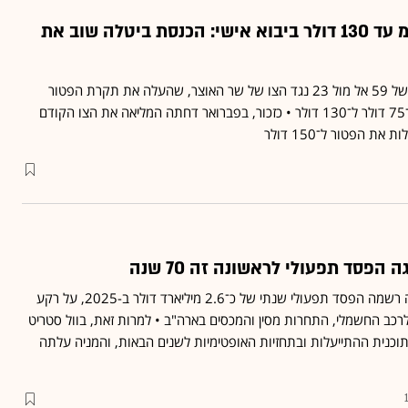
הסוף לפטור ממע"מ עד 130 דולר ביבוא אישי: הכנסת ביטלה שוב את
חברי הכנסת הצביעו ברוב של 59 אל מול 23 נגד הצו של שר האוצר, שהעלה את תקרת הפטור
ממע"מ על קניות מחו"ל מ־75 דולר ל־130 דולר • כזכור, בפברואר דחתה המליאה את הצו הקודם
 הפטור ל־150 דולר
הפסד תפעולי לראשונה זה 70 שנה
יצרנית הרכב היפנית הונדה רשמה הפסד תפעולי שנתי של כ־2.6 מיליארד דולר ב-2025, על רקע
כב החשמלי, התחרות מסין והמכסים בארה"ב • למרות זאת, בוול סטריט
תוכנית ההתייעלות ובתחזיות האופטימיות לשנים הבאות, והמניה עלתה