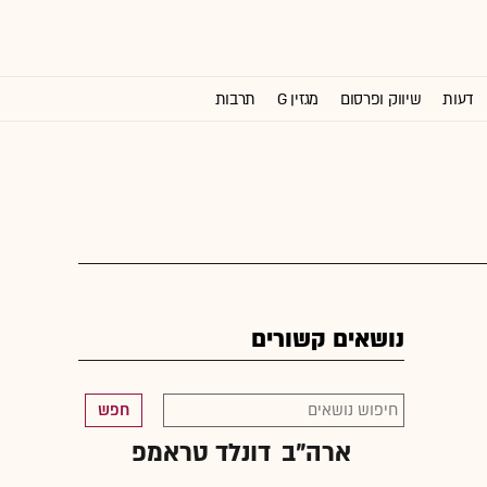
דעות
שיווק ופרסום
מגזין G
תרבות
וול סטריט ג'ורנל
נושאים קשורים
חפש
ארה"ב
דונלד טראמפ