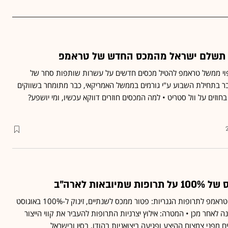
 תשלם ישראל מהמכס החדש של טראמפ
פוי ממשל טראמפ להטיל מכסים חדשים על עשרות שותפות סחר של
ר בתחילת השבוע ע"י גורמים בממשל האמריקאי, כבר מתומחר בשווקים
חוזים על וול סטריט • למה המכסים חוזרים דווקא עכשיו, ומי יושפע?
באות לארה"ב
מתווה המכסים החדש של טראמפ לתרופות הגנריות: פטור ממכס לשנתיים, זינוק ל-100% באוגוסט
 וקפיצה ל-200% שנה לאחר מכן • המטרה: אילוץ יצרניות התרופות להעביר את קווי הייצור
ם מפני צמצום ההיצע ופגיעה ביצואניות בהודו, בסין ובישראל