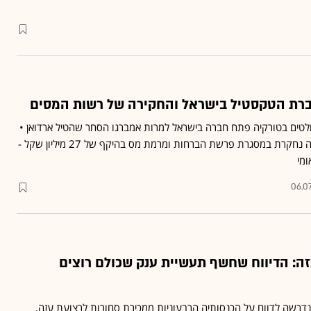
חברת הטקסטיל בישראל והחקירה של רשות המסים
לטים בטורקיה פתח חברה בישראל למרות אמברגו הסחר שהטיל ארדואן •
כעת נחשף כי אותה החברה נחקרת במסגרת פרשת הברחות ומרמת מס בהיקף של 27 מיליון שקל -
ומי
06.0
 לעזה: הדיווח שחשף תעשיית ענק שכולם רוצים
 נדרשה לדווח על הכנסותיה הרבעוניות ממכירת סחורות לרצועת עזה,