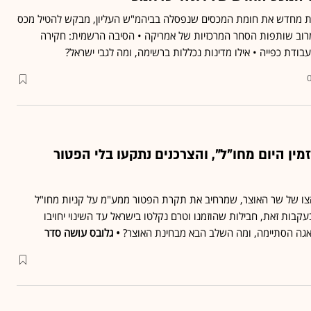
ת מחדש את חומת המכסים שנפסלה בביהמ"ש העליון, מבקש להטיל מכס
10 על יבוא מרוב שותפות הסחר המרכזיות של אמריקה • הסיבה הרשמית: חקירה
ודת כפייה • אילו מדינות נכללות ברשימה, ומה לגבי ישראל?
מין היום מחו"ל", והצרכנים נתקעו בלי הפטור
צו של שר האוצר, שמרחיב את תקרת הפטור ממע"מ על קניות מחו"ל
 ל־130 דולר • בעקבות זאת, חבילות שהוזמנו וטרם נקלטו בישראל עד השינוי יחויבו
גה הסתיימה, ומה השלב הבא מבחינת האוצר?
• גלובס עושה סדר