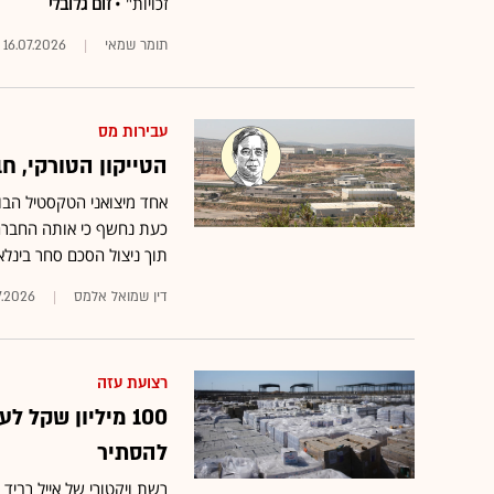
זכויות" •
זום גלובלי
תומר שמאי
16.07.2026
עבירות מס
הטייקון הטורקי, 
אחד מיצואני הטקסטיל הבו
תוך ניצול הסכם סחר בינלא
דין שמואל אלמס
7.2026
רצועת עזה
100 מיליון שקל
להסתיר
רשת ויקטורי של אייל רביד