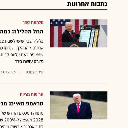
כתבות אחרונות
מלחמת סחר
החל מהלילה: כמה
בלילה שבין שישי לשבת צ
ארה"ב • המהלך, שנרמז כב
שמציגים כעת עליות קלות ב
גלובס עושה סדר
שירות גלובס
24.07.2026
תרופות גנריות
טראמפ מאיים: מכס של 100% על תרופות שמיו
2028
לתוך ארה"ב • בשוק מזהירי