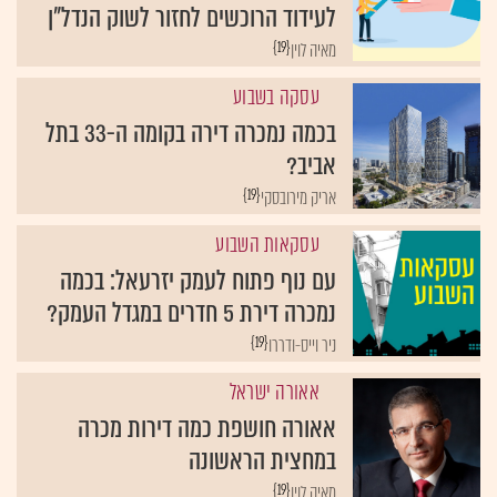
לעידוד הרוכשים לחזור לשוק הנדל"ן
{19}
מאיה לוין
עסקה בשבוע
בכמה נמכרה דירה בקומה ה-33 בתל
אביב?
{19}
אריק מירובסקי
עסקאות השבוע
עם נוף פתוח לעמק יזרעאל: בכמה
נמכרה דירת 5 חדרים במגדל העמק?
{19}
ניר וייס-ודררו
אאורה ישראל
אאורה חושפת כמה דירות מכרה
במחצית הראשונה
{19}
מאיה לוין