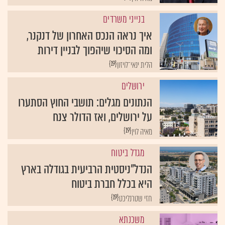
בנייני משרדים
איך נראה הנכס האחרון של דנקנר,
ומה הסיכוי שיהפוך לבניין דירות
{19}
הלית ינאי־לויזון
ירושלים
הנתונים מגלים: תושבי החוץ הסתערו
על ירושלים, ואז הדולר צנח
{19}
מאיה לוין
מגדל ביטוח
הנדל"ניסטית הרביעית בגודלה בארץ
היא בכלל חברת ביטוח
{19}
חזי שטרנליכט
משכנתא