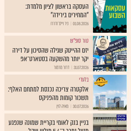
העסקה בראשון לציון מלמדת:
"המחירים בירידה"
01.08.2026
ניר וייס־ודררו
טור סופ"ש
יזם ההייטק שגילה שהסיכון על דירה
יקר יותר מהשקעה בסטארט־אפ
31.07.2026
דרור מרמור
בלעדי
אלקטרה צריכה נכנסת למתחם האלף:
תשכור קומות מהפניקס
30.07.2026
מאיה לוין
בניין בנק לאומי בקריית שמונה שנפגע
מטיל נמכר ב־5.4 מיליון שקל