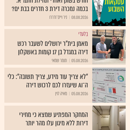
חודש בשוק ואחרי תחילת התמ"א:
בכמה נמכרה דירת 3 חדרים בבת ים?
08.08.2026
ניר וייס־ודררו
בלעדי
מאמן בית"ר ירושלים לשעבר רכש
דירה במגדל בן 17 קומות באשקלון
05.08.2026
תומר שמאי
"לא צריך עוד מידע, צריך תשובה": כלי
ה־AI שיעזרו לכם לרכוש דירה
05.08.2026
מאיה לוין
המחקר המפתיע שמצא כי מחירי
דירות ללא מיגון עלו מהר יותר