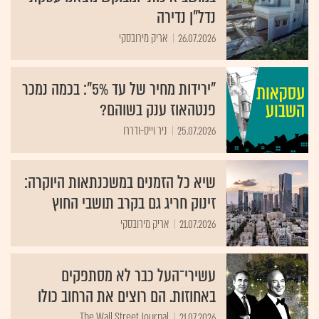
נדל"ן נדירה
26.07.2026
אריק מירובסקי
"ירידות מחיר של עד 5%": בכמה נמכר
פנטהאוז ענק בשוהם?
25.07.2026
ניר וייס-ודררו
שיא כל הזמנים במשכנתאות היוקרה:
זינוק חריג גם בקרב תושבי החוץ
21.07.2026
אריק מירובסקי
עשירי־העל כבר לא מסתפקים
באחוזות. הם רוצים את הרחוב כולו
The Wall Street Journal
21.07.2026