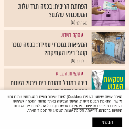
הפחתת הריבית: בכמה תרד עלות
המשכנתא שלכם?
{19}
מאיה לוין
עסקה בשבוע
המציאות במכרזי עמידר: בכמה נמכר
קוטג' ביפו העתיקה?
{19}
יובל ניסני
עסקאות השבוע
דירה במגדל תמורת בית פרטי: הזוגות
שעשו עסקה נדירה
האתר עושה שימוש בעוגיות (Cookies) לצורך שיפור חוויית המשתמש, ניתוח נתוני
{19}
ניר וייס־ודררו
גלישה והתאמת תכנים אישית. המשך הגלישה באתר מהווה הסכמה לשימוש
בעוגיות כמפורט
במדיניות הפרטיות
. באפשרותך, בכל עת, לשנות את הגדרות
העוגיות בדפדפן. לידיעתך, חסימת עוגיות תשפיע על תפקוד האתר.
הבנתי