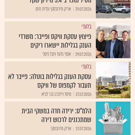
29.07.2026
אריק מירובסקי וגלית חתן
בלעדי
פיצוץ עסקת וויקס ופייבר: משרדי
הענק בגלילות יישארו ריקים
29.07.2026
אסף גלעד ויובל ניסני
בלעדי
עסקת הענק בגלילות בוטלה: פייבר לא
תעבור לקמפוס של וויקס
27.07.2026
מיטל וייזברג ובר לביא
הלמ"ס: ירידה חדה במשקי הבית
שמתכננים לרכוש דירה
27.07.2026
אריק מירובסקי