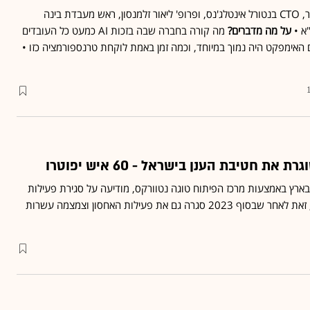
ליאור שכטר, CTO בנטורל אינטלג'נס, ופרופ' ליאור זלמנסון, ראש מעבדת בינה
א •
על מה מדברים?
מה קורה בחברה שבה בזכות AI כמעט כל העובדים
ם האימפקט היה נמוך במיוחד, וכמה זמן באמת לוקחת טרנספורמציה כזו •
ת חטיבת הענן בישראל - 60 איש יפוטרו
, שפועלת בארץ באמצעות מרכז הפיתוח טוגה נטוורקס, מודיעה על סגירת פעילות
הענן ופיטורי כ־60 עובדים, זאת לאחר שבסוף 2023 סגרה גם את פעילות האחסון וצמצמה עשרות