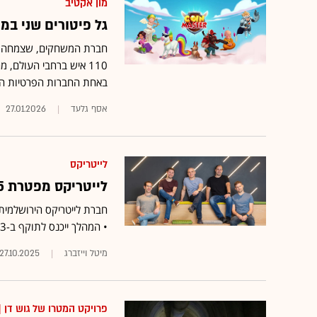
מון אקטיב
גל פיטורים שני במון אקטיב: 110 י
באחת החברות הפרטיות הרו
אסף גלעד
27.01.2026
לייטריקס
לייטריקס מפטרת 85 עובדים ומגייסת 30 עובדים חדשים למשרות AI
חברת לייטריקס הירושלמית
• המהלך ייכנס לתוקף ב-3 בנובמבר
מיטל וייזברג
27.10.2025
פרויקט המטרו של גוש דן
|