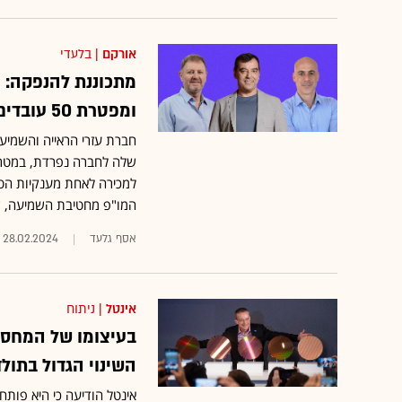
אורקם
| בלעדי
מתכוננת להנפקה: 
ומפטרת 50 עובדים
חברת עזרי הראייה והשמיעה
המו"פ מחטיבת השמיעה, שמונה גם הוא כ-50
אסף גלעד
28.02.2024
אינטל
| ניתוח
בעיצומו של המחסור
השינוי הגדול בתול
אינטל הודיעה כי היא פות