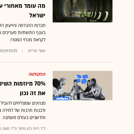
ישראל
בענף התשתיות מעריכים כי 
לקראת מכרזי המטרו
אסף זגריזק
01.09.2025
הפקולטה
70% מיוזמות הש
את זה נכון
מנהיגים שמצליחים להוביל 
ולבנות תרבות של למידה מת
וחדשניים בעולם משתנה
ד"ר רוית כהן מיתר וד"ר משה ק