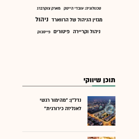
טכנולוגיה: עובדי הייטק
מארק צוקרברג
ניהול
מגזין הניהול של הרווארד
ניהול וקריירה
פיטורים
פייסבוק
תוכן שיווקי
נדל"ן: "מהימור רגשי
לאנליזה כירורגית"