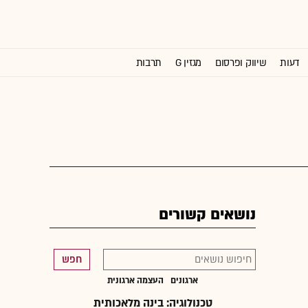
דעות
שיווק ופרסום
מגזין G
תרבות
וול סטריט ג'ורנל
נושאים קשורים
חפש
ארגונים
העצמה ארגונית
טכנולוגיה: בינה מלאכותית