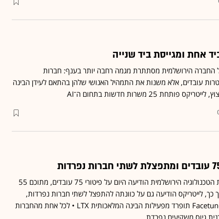
ד אחת ומגייסת ביד שנייה
 החברה הירושלמית מסתתרת מגמה רחבה יותר בענף: חברות
טרות עובדים, אלא משנות את התמהיל האנושי שלהן בהתאם לעידן הבינה
ותחת 25 משרות חדשות בתחום ה־AI
כפי שנחשף בגלובס, חברת הטכנולוגיה הירושלמית הודיעה היום על פיטורי 75 עובדים, מתוכם 55
ולם • בתוך כך, לייטריקס הודיעה גם על כוונתה להתפצל לשתי חברות נפרדות,
כאשר פעילות הליבה של Facetune תופרד מפעילות הבינה המלאכותית LTX • לכל אחת מהחברות
ית גיוס משקיעים נפרדת