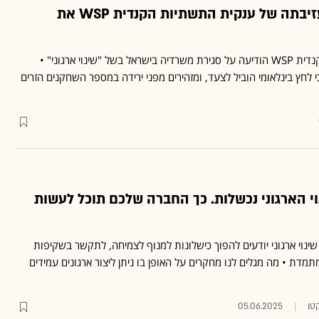
מה עומד מאחורי עזיבתה של ענקית התשתיות הקנדית WSP את
חברות ההנדסה והייעוץ הקנדית WSP הודיעה על סגירת משרדיה בישראל בשל "שינוי ארגוני" •
לחץ בינלאומי הוביל לצעד, ומזהירים מפני ירידה במספר השחקנים הזרים
ינוי הארגוני נכשלות. כך החברה שלכם תוכל לעשות
שינוי ארגוני יודעים להפוך כישלונות למנוף לצמיחה, לתקשר בשקיפות
מדת • מה מגלים לנו מחקרים על האופן בו ניתן ליצור ארגונים עמידים
טן
05.06.2025