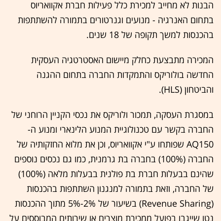
הבנות לא מחייב למכירת כלל פעילות חברת אקוואריוס
בתחום האנרגיה - מנועים וגנרטורים בתמורה להשתתפות
בהכנסות למשך תקופה של 18 שנים.
המכירה מתבצעת כחלק מיישום האסטרטגיה העסקית
החדשה בולוריקס והתמקדות החברה בתחום ההגנה
והביטחון (HLS).
במסגרת העסקה, תמכור ולוריקס את נכסי הקניין הרוחני של
החברה בקשר עם טכנולוגיית המנוע הלינארי ומנוע ה-
AQ150 שפותחו ע"י אקוואריוס, וכן את מלוא החזקותיה של
החברה (100%) בחברה בת גרמנית, כמו גם נכסים נוספים
שהינם בבעלות חברת בת פולנית בבעלות מלאה (100%)
של החברה, וזאת בתמורה למנגנון השתתפות בהכנסות
(Revenue Sharing) בשיעור של 2%-5% מתוך ההכנסות
נטו שייגבו בפועל ממכירת מוצרים או שירותים המבוססים על