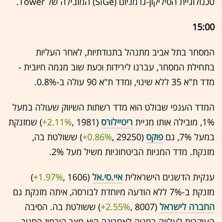
טכנולוגיית הסיליקון-גרמניום (SiGe) המובילה של Tower.
15:00
המסחר בתל אביב מתנהל בתנודתיות, לאחר העליות
בתחילת המסחר, עברנו לירידות וכעת שוב מגמה חיובית -
מדד ת"א 35 ללא שינוי, ומדד ת"א 90 עולה ב-0.8%.
המדד הענפי שבולט הוא מדד רשתות השיווק שעולה במעל
1%, מובילה אותו מניית
ריטיילורס
(1981 ,‎
+2.11%
‏) שמזנקת
במעל 7%, גם
פוקס
(29250 ,‎
+0.86%
‏) ששולטת בה,
מזנקת. מדד המניות הביטחוניות משיל מעל 2%.
ענקית הדשנים הישראלית
איי.סי.אל
(1606 ,‎
+1.97%
‏)
מזנקת ב-7% ללא הודעה מיוחדת לבורסה, איתה מזנקת גם
החברה לישראל
(8007 ,‎
+2.55%
‏) ששולטת בה. הסיבה
העיקרית לעלייה במניה לאחרונה היא מצר הורמוז הסגור,