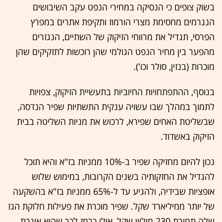
בשוק צופים כי הנסיקה במחירי הנפט עקב השיבושים
הנגרמים מחסימת מצרי הורמוז ותקיפת אתרים במפרץ
הפרסי, תגדיל את מרווחי הזיקוק של השתיים, הנגזרים
מהפער בין מחיר הנפט הגולמי שהן רוכשות לתזקיקים שהן
מוכרות (בנזין, סולר וכו').
בנוסף, ההתפתחויות החיוביות בתעשיית הזיקוק, צפויות
לתמוך במהלך שבו עשויה ענקית התשתיות שפיר הנדסה,
שבשליטת האחים שפירא, לרכוש את מניות השליטה בבית
הזיקוק באשדוד.
נכון להיום מחזיקה שפיר ב-10% ממניות בז"א והיא תוכל
להגדיל את החזקותיה בשנים הקרובות, במימוש שלוש
אופציות שבידיה, ולהגיע עד ל-65% ממניות בז"א בהשקעה
של יותר ממיליארד שקל. שפיר מוכרת את פעילות חלוקת הגז
שלה תמורת 230 מיליון שקל, אולי כרמז לכך שהיא אוגרת