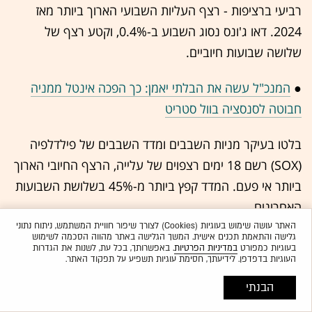
רביעי ברציפות - רצף העליות השבועי הארוך ביותר מאז
2024. דאו ג'ונס נסוג השבוע ב-0.4%, וקטע רצף של
שלושה שבועות חיוביים.
●
המנכ"ל עשה את הבלתי יאמן: כך הפכה אינטל ממניה
חבוטה לסנסציה בוול סטריט
בלטו בעיקר מניות השבבים ומדד השבבים של פילדלפיה
(SOX) רשם 18 ימים רצפוים של עלייה, הרצף החיובי הארוך
ביותר אי פעם. המדד קפץ ביותר מ-45% בשלושת השבועות
האחרונים.
האתר עושה שימוש בעוגיות (Cookies) לצורך שיפור חוויית המשתמש, ניתוח נתוני
גלישה והתאמת תכנים אישית. המשך הגלישה באתר מהווה הסכמה לשימוש
מי שבלטה במיוחד בשישי היא אינטל שנסקה ב-23% ואף
בעוגיות כמפורט
במדיניות הפרטיות
. באפשרותך, בכל עת, לשנות את הגדרות
העוגיות בדפדפן. לידיעתך, חסימת עוגיות תשפיע על תפקוד האתר.
שברה את את השיא שקבעה בימי בועת הדוט.קום בשנת
2000. זאת, לאחר ש
חברת השבבים דיווחה על תוצאות
הבנתי
רבעוניות שעלו באופן ניכר על הציפיות
, וסיפקה תחזית חזקה