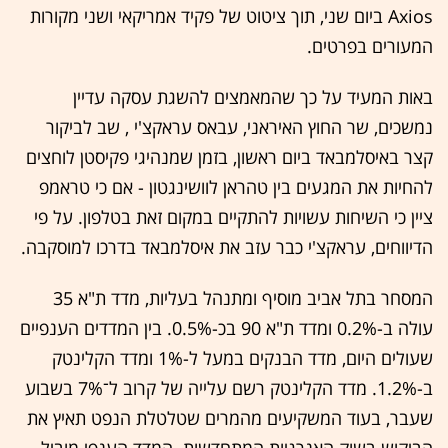
Axios ביום שני, תוך ציטוט של פקיד אמריקאי ושני מקורות
המעורים בפרטים.
באות המעיד על כך שהמאמצים להשגת עסקה עדיין
נמשכים, שר החוץ האיראני, עבאס עראקצ'י , שב לביקור
קצר באיסלמבאד ביום ראשון, בזמן שמנהיגי פקיסטן לוחצים
להחיות את המגעים בין טהראן לוושינגטון - אם כי טראמפ
ציין כי השיחות עשויות להתקיים במקום זאת בטלפון. על פי
הדיווחים, עראקצ'י כבר עזב את איסלמבאד בדרכו למוסקבה.
המסחר בתל אביב מוסיף ומתנהל בעליות, מדד ת"א 35
עולה ב-0.2% ומדד ת"א 90 בכ-0.5%. בין המדדים הענפיים
שעולים היום, מדד הבנקים במעל ל-1% ומדד הקלינטק
ב-1.2%. מדד הקלינטק רשם עלייה של קרוב ל־7% בשבוע
שעבר, בעוד המשקיעים מהמרים שטלטלת הנפט תאיץ את