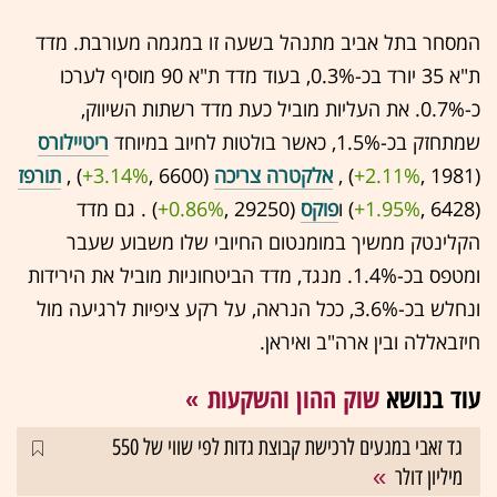
המסחר בתל אביב מתנהל בשעה זו במגמה מעורבת. מדד
ת"א 35 יורד בכ-0.3%, בעוד מדד ת"א 90 מוסיף לערכו
כ-0.7%. את העליות מוביל כעת מדד רשתות השיווק,
שמתחזק בכ-1.5%, כאשר בולטות לחיוב במיוחד
ריטיילורס
(1981 ,‎
+2.11%
‏) ,
אלקטרה צריכה
(6600 ,‎
+3.14%
‏) ,
תורפז
(6428 ,‎
+1.95%
‏) ו
פוקס
(29250 ,‎
+0.86%
‏) . גם מדד
הקלינטק ממשיך במומנטום החיובי שלו משבוע שעבר
ומטפס בכ-1.4%. מנגד, מדד הביטחוניות מוביל את הירידות
ונחלש בכ-3.6%, ככל הנראה, על רקע ציפיות לרגיעה מול
חיזבאללה ובין ארה"ב ואיראן.
עוד בנושא
שוק ההון והשקעות
גד זאבי במגעים לרכישת קבוצת גדות לפי שווי של 550
מיליון דולר