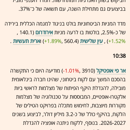
הביקוש בשוק האנרגיות המתחדשות. המדד הענפי מוביל
בביצועים גם מתחילת השנה, עם תשואה של כ־37%.
מדד המניות הביטחוניות בולט בניגוד למגמה הכללית בירידה
של כ-2.5%, בולטות בו לרעה מניות
אירודרום
(140.1 ,‎
+1.52%
‏) ,
עין שלישית
(560.4 ,‎
+1.89%
‏) ו
ארית תעשיות
.
10:38
אר פי אופטיקל
(3910 ,‎
-1.01%
‏) מודיעה היום כי התקשרה
בהסכם המשך עם לקוח ביטחוני, שהינו חברה בינלאומית
מובילה, להגדלת היקף הפיתוח של מצלמות לראשי ביות
אלקטרו-אופטיים, המבוססות על טכנולוגיה של מצלמות
מקוררות מיוצבות, לחימוש מתכלה בפרויקט הטילים של
הלקוח, בהיקף כולל של כ-3.2 מיליון דולר, לביצוע בשנים
2026-2027. בנוסף, ללקוח ניתנה אופציה להגדלת