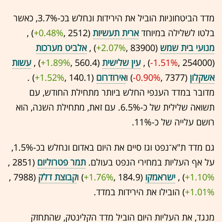
מדד הביטחוניות הוביל את הירידות ונחלש בכ-3.7%, כאשר
בלטו לשלילה במיוחד
ארית תעשיות
(2512 ,‎
+0.48%
‏) ,
מנועי בית שמש
(83900 ,‎
+2.07%
‏) ,
אלביט מערכות
(254000 ,‎
-1.51%
‏) ,
עין שלישית
(560.4 ,‎
+1.89%
‏) ,
עשות
אשקלון
(7377 ,‎
-0.90%
‏) ו
אירודרום
(140.1 ,‎
+1.52%
‏) .
מדובר במדד הענפי החלש ביותר מתחילת החודש, עם
תשואה שלילית של כ-6.5%. עם זאת, מתחילת השנה, הוא
רושם עלייה של כ-11%.
גם מדד ת"א־נפט וגז סיים את היום באדום ונחלש בכ-1.5%,
על אף העליות במחירי הנפט בעולם.
תמר פטרוליום
(2851 ,‎
+1.10%
‏) ,
ישראמקו
(184.9 ,‎
+1.76%
‏) ו
קבוצת דלק
(7988 ,‎
+1.01%
‏) הובילו את הירידות במדד.
מנגד, את העליות היום הוביל מדד הקלינטק, שהתחזק