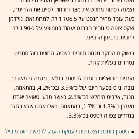
מעט לאחר דיווחים בבלומברג שאיראן העבירה לארה"ב
הצעה לפתוח מחדש את מצר הורמוז ולסיים את הלחימה,
כעת עומד מחיר הנפט על 106.5 דולר, למרות זאת, גולדמן
זאקס צופה כי מחיר הברנט יעמוד בממוצע על כ-90 דולר
לחבית ברבעון הרביעי.
בשווקים הבוקר מגמה חיובית באסיה, החוזים בוול סטריט
נסחרים בעליות קלות.
המניות הדואליות חוזרות להיסחר בת"א במגמה די מאזנת:
נובה ונייס בפער חיובי של כ־3.9% ובכ־4.2%, בהתאמה.
מנגד, אלביט תיחלש בכ־2.3%, כאשר טבע וטאואר יאבדו
מערכן כ־1.3% וכ־1.7%, בהתאמה. פאלו אלטו שלא כלולה
במדדים צפויה לטפס בכ־3.3%.
●
קיסטון בוחנת הצטרפות לעסקת הענק לרכישת הוט מובייל