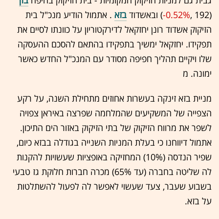
גבית גם למניות הזיקוק המקומיות - בית הזיקוק בחיפה
בזן
(192 ,‎
-0.52%
‏) ובאשדוד
בזא
.
אתמול הודיע מנכ"ל בית
הזיקוק אשדוד רונן יחזקאל לדירקטוריון על כוונתו לסיים את
תפקידו. יחזקאל ימשיך בתפקידו בהתאם להסכם ההעסקה
שלו ויקיים תהליך חפיפה מסודר עם המנכ"ל החדש כאשר
ימונה. מ
מניית בזא זינקה בעשרות אחוזים מתחילת השנה, על רקע
הצפייה של המשקיעים שהמלחמה שפרצה באיראן צפויה
לשפר את מרווח הזיקוק של בתי הזיקוק באזור הים התיכון.
אתמול דיווחנו כי בעלת המניות השנייה בגודלה בבזא כיום,
שפיר הנדסה (10%) המחזיקה באופציות שעשויות להקנות
לה שליטה בחברה (עד 65%) מכרה חברות חלוקת גז טבעי
בשבוע שעבר, צעד שעשוי לאפשר לה לפעול להשתלטות
על בזא.