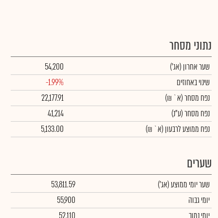
נתוני מסחר
שער אחרון
(אג')
54,200
שינוי באחוזים
-1.99%
נפח מסחר
(א` ₪)
22,177.91
נפח מסחר
(ע"נ)
41,214
נפח ממוצע לרבעון (א` ₪)
5,133.00
שערים
שער יומי ממוצע
(אג')
53,811.59
יומי גבוה
55,900
יומי נמוך
52,110