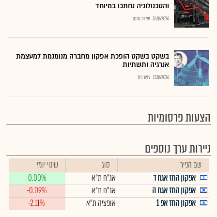
והטכנולוגיה נחתכו במיוחד
26.06.2026
שירות גלובס
בשקט בשקט הופכת אפקון מחברה מנומנמת למעצמת
אנרגיה ותשתיות
15.06.2026
ליאור וידר
הצעות פרסומיות
ניירות ערך נוספים
שם הנייר
סוג
שינוי יומי
אפקון החז אגח ד
אג"ח ת"א
0.00%
אפקון החז אגח ה
אג"ח ת"א
-0.09%
אפקון החז אפ 1
אופציה ת"א
-2.11%