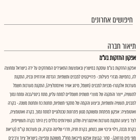
חיפושים אחרונים
תיאור חברה
אפקון החזקות בע"מ
אפקון החזקות בע"מ עוסקת במישרין ובאמצעות התאגידים המוחזקים על ידה בישראל ומחוצה
לה, בחמישה מגזרי פעילות:- פרוייקטים למבנים ותשתיות: הנדסה אזרחית ובניה, התקנת
מערכות אלקטרו-מכניות למבנים (חשמל, מיזוג אוויר ואינסטלציה), התקנת מערכות חשמל
לתעשיה, ייצור והתקנה של מוצרי תשתית חשמליים למתח עליון, מתח בינוני/גבוה ומתח נמוך
למבנים, תעשיה ותשתיות, וביצוע והקמה של מתקני תשתיות, תחנות כח ותחנות משנה.- בקרה
ואוטומציה: אפקון מפתחת ומשווקת מגוון פתרונות טכנולוגיים למתח נמוך, בקרה ואוטומציה,
לצד ביצוע התקנת מערכות ואינטגרציה שלהן. השירותים כוללים בין היתר בקרה תעשייתית,
בקרת מבנה, גילוי וכיבוי אש, בטחון, בקרת חניה, חדרי שליטה ובקרה, וכן מערכות קר"מ (קריאת
מוני מים מרחוק).- סחר: קבוצת אפקון מייבאת מחו"ל, משווקת ומפיצה בישראל ציוד ורכיבים