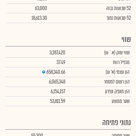
52 שבועות גבוה
63,000
52 שבועות נמוך
18,613.30
שווי
שווי שוק
(א` ₪)
3,287,420
מכפיל רווח
37.49
הון עצמי
(א' ₪)
658,340.66
הון רשום למסחר
6,065,348
הון מונפק ונפרע
6,154,157
שער ממוצע
53,811.59
נתוני פתיחה
שער פתיחה
55,300