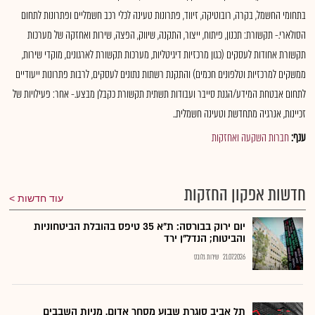
בתחומי החשמל, בקרה, רובוטיקה, זיווד, פתרונות טעינה לכלי רכב חשמליים ופתרונות לתחום
הסולארי.- תקשורת: תכנון, פיתוח, ייצור, התקנה, שיווק, הפצה, שירות ואחזקה של מערכות
תקשורת אחודות לעסקים (כגון מרכזיות דיגיטליות, מערכות תקשורת לארגונים, מוקדי שירות,
ממשקים למרכזיות וטלפונים חכמים) והתקנת רשתות נתונים לעסקים, לרבות פתרונות ייעודיים
לתחום אבטחת המידע/הגנת סייבר ועבודות תשתית תקשורת כקבלן מבצע.- אחר: פעילויות של
זכיינות, אנרגיה מתחדשת וטעינה חשמלית..
ענף:
חברות השקעה ואחזקות
חדשות אפקון החזקות
עוד חדשות
יום ירוק בבורסה: ת"א 35 טיפס בהובלת הביטחוניות
והביטוח; הנדל"ן ירד
21.07.2026
שירות גלובס
תל אביב סוגרת שבוע מסחר אדום. מניות השבבים