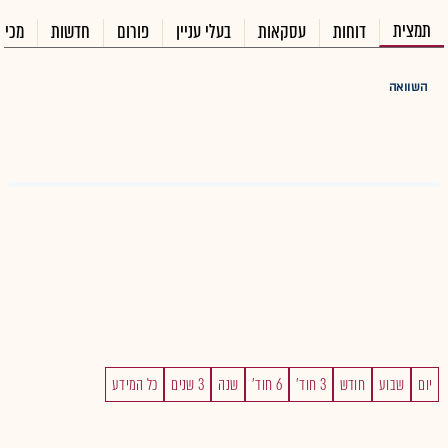
תמצית
דוחות
עסקאות
בעלי עניין
פורום
חדשות
מכיר
השוואה
יום
שבוע
חודש
3 חוד'
6 חוד'
שנה
3 שנים
כל המידע