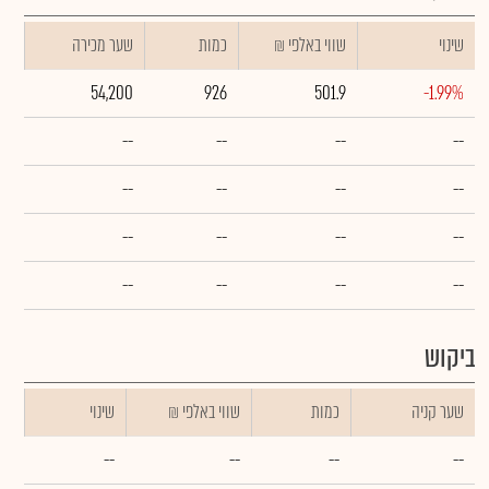
שינוי
₪ שווי באלפי
כמות
שער מכירה
54,200
926
501.9
-1.99%
--
--
--
--
--
--
--
--
--
--
--
--
--
--
--
--
ביקוש
שער קניה
כמות
₪ שווי באלפי
שינוי
--
--
--
--