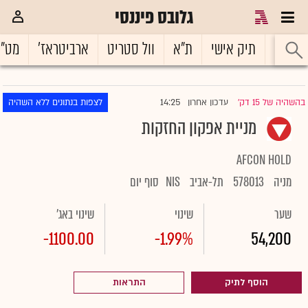
גלובס פיננסי
ראשי
תיק אישי
ת"א
וול סטריט
ארביטראז'
מט"
14:25
בהשהיה של 15 דק'
עדכון אחרון
לצפות בנתונים ללא השהיה
|
מניית אפקון החזקות
AFCON HOLD
מניה
578013
תל-אביב
NIS
סוף יום
שער
שינוי
שינוי באג'
-1100.00
-1.99%
54,200
הוסף לתיק
התראות