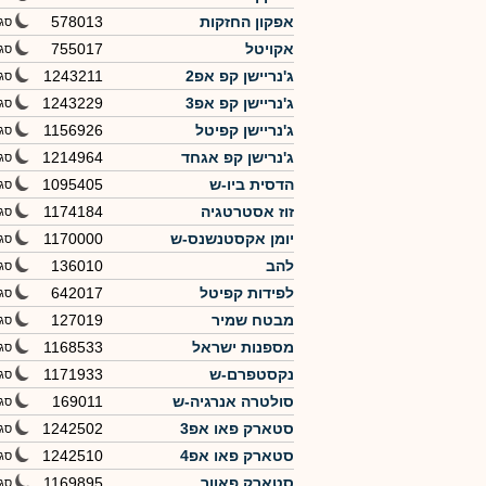
אפקון החזקות
578013
סג
אקויטל
755017
סג
ג'נריישן קפ אפ2
1243211
סג
ג'נריישן קפ אפ3
1243229
סג
ג'נריישן קפיטל
1156926
סג
ג'נרישן קפ אגחד
1214964
סג
הדסית ביו-ש
1095405
סג
זוז אסטרטגיה
1174184
סג
יומן אקסטנשנס-ש
1170000
סג
להב
136010
סג
לפידות קפיטל
642017
סג
מבטח שמיר
127019
סג
מספנות ישראל
1168533
סג
נקסטפרם-ש
1171933
סג
סולטרה אנרגיה-ש
169011
סג
סטארק פאו אפ3
1242502
סג
סטארק פאו אפ4
1242510
סג
סטארק פאוור
1169895
סג