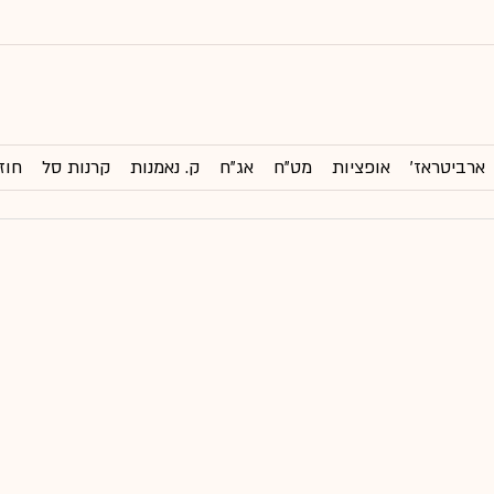
ארביטראז'
אופציות
מט"ח
אג"ח
ק. נאמנות
קרנות סל
חוז