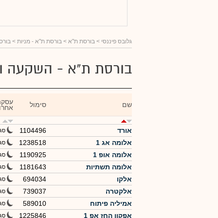
גלובס פיננסי
> בורסת ת"א >
בורסת ת"א - מניות
> בורס
בורסת ת"א - השקעה ו
עסקה
שם
סימול
אחרו
אורד
1104496
סג
אלומה אג 1
1238518
סג
אלומה אופ 1
1190925
סג
אלומה תשתיות
1181643
סג
אלקו
694034
סג
אלקטרה
739037
סג
אמיליה פיתוח
589010
סג
אפקון החז אפ 1
1225846
סג