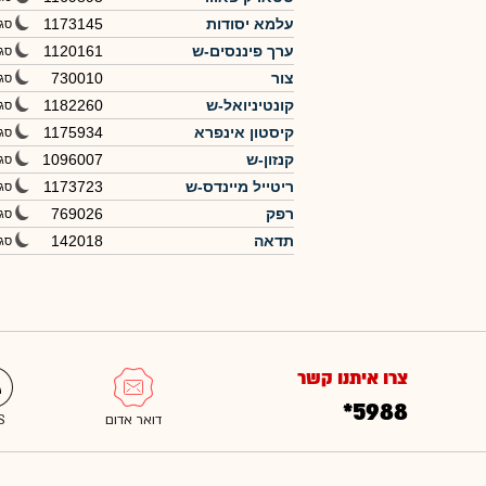
עלמא יסודות
1173145
סג
ערך פיננסים-ש
1120161
סג
צור
730010
סג
קונטיניואל-ש
1182260
סג
קיסטון אינפרא
1175934
סג
קנזון-ש
1096007
סג
ריטייל מיינדס-ש
1173723
סג
רפק
769026
סג
תדאה
142018
סג
צרו איתנו קשר
*5988