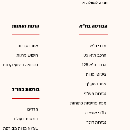
חזרה למעלה
הבורסה בת"א
קרנות נאמנות
מדדי ת"א
אתר הקרנות
הרכב ת"א 35
חיפוש קרנות
הרכב ת"א 125
השוואה ביצועי קרנות
ציטוטי מניות
אתר המעו"ף
בורסות בחו"ל
נגזרות מעו"ף
מפת פוזיציות פתוחות
מדדים
כתבי אופציה
בורסות בעולם
נגזרות דולר
מניות מבורסת NYSE