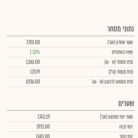
נתוני מסחר
שער אחרון
(אג')
7,701.00
שינוי באחוזים
1.32%
נפח מסחר
(א` ₪)
1,361.00
נפח מסחר
(ע"נ)
17,579
נפח ממוצע לרבעון (א` ₪)
1,936.00
שערים
שער יומי ממוצע
(אג')
7,742.19
יומי גבוה
7,921.00
יומי נמוך
7,601.00