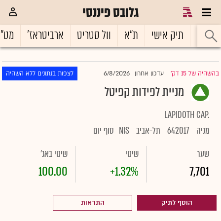
גלובס פיננסי
ראשי
תיק אישי
ת"א
וול סטריט
ארביטראז'
מט"
6/8/2026
בהשהיה של 15 דק'
עדכון אחרון
לצפות בנתונים ללא השהיה
|
מניית לפידות קפיטל
LAPIDOTH CAP.
מניה
642017
תל-אביב
NIS
סוף יום
שער
שינוי
שינוי באג'
100.00
+1.32%
7,701
הוסף לתיק
התראות