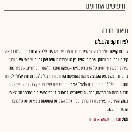
חיפושים אחרונים
תיאור חברה
לפידות קפיטל בע"מ
לפידות קפיטל בע"מ (לשעבר: לפידות חברת מחפשי נפט לישראל) הינה חברה הפועלת בביצוע
קידוחי נפט ומים ובמתן שירותים נלווים. בין השירותים השונים ניתן למנות: שירותי מילוט ובוץ,
שירותי הפקה, שירותים של לוגים חשמליים ואספקת מעבדות לאתרי הקידוחים. את פעיולתה
בחיפוש והפקת נפט הקבוצה פועלת באמצעות השותפות המוגבלת "לפידות חלץ יה"ש". לפידות
מחזיקה ב-50% ממניות חברת Inraz Trade הקפריסאית אשר מחזיקה בעצמה ובאמצעות
חברות בבעלותה המלאה, קרקעות בגיאורגיה וברומניה. בנוסף לפעילותיה במסחר הבינלאומי
בשוק האירופאי באמצעות החברות ויסטה, גמנל ואלפרוס העוסקות ביבוא ושיווק של מוצרי
הלבשה והנעלה..
ענף:
חברות השקעה ואחזקות