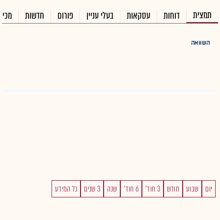
תמצית
דוחות
עסקאות
בעלי עניין
פורום
חדשות
מכיר
השוואה
יום
שבוע
חודש
3 חוד'
6 חוד'
שנה
3 שנים
כל המידע