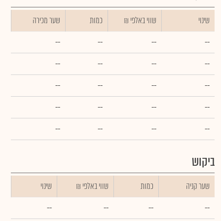
שינוי
₪ שווי באלפי
כמות
שער מכירה
--
--
--
--
--
--
--
--
--
--
--
--
--
--
--
--
--
--
--
--
ביקוש
שער קניה
כמות
₪ שווי באלפי
שינוי
--
--
--
--