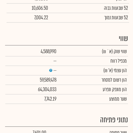
52 שבועות גבוה
10,606.50
52 שבועות נמוך
7,004.22
שווי
שווי שוק
(א` ₪)
4,588,990
מכפיל רווח
--
הון עצמי
(א' ₪)
--
הון רשום למסחר
59,589,478
הון מונפק ונפרע
64,304,033
שער ממוצע
7,742.19
נתוני פתיחה
שער פתיחה
7,601.00