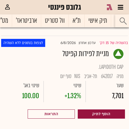
גלובס פיננסי
ראשי
תיק אישי
ת"א
וול סטריט
ארביטראז'
מט"
6/8/2026
בהשהיה של 15 דק'
עדכון אחרון
לצפות בנתונים ללא השהיה
|
מניית לפידות קפיטל
LAPIDOTH CAP.
מניה
642017
תל-אביב
NIS
סוף יום
שער
שינוי
שינוי באג'
100.00
+1.32%
7,701
הוסף לתיק
התראות