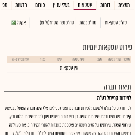
עסקאות
תמצית
דוחות
בעלי עניין
פורום
חדשות
מכיר
סה"כ עסקאות
סה"כ כמות
סה"כ נפח מסחר
(א' ₪)
אקסל
פירוט עסקאות יומיות
מספר
שעת עסקה
מצב
שער עסקה
שינוי
כמות
נפח מסחר ב- ₪
אין עסקאות
תיאור חברה
לפידות קפיטל בע"מ
לפידות קפיטל בע"מ (לשעבר: לפידות חברת מחפשי נפט לישראל) הינה חברה הפועלת בביצוע
קידוחי נפט ומים ובמתן שירותים נלווים. בין השירותים השונים ניתן למנות: שירותי מילוט ובוץ,
שירותי הפקה, שירותים של לוגים חשמליים ואספקת מעבדות לאתרי הקידוחים. את פעיולתה
בחיפוש והפקת נפט הקבוצה פועלת באמצעות השותפות המוגבלת "לפידות חלץ יה"ש". לפידות