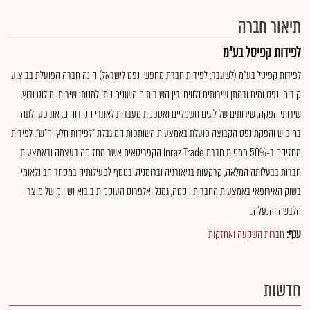
תיאור חברה
לפידות קפיטל בע"מ
לפידות קפיטל בע"מ (לשעבר: לפידות חברת מחפשי נפט לישראל) הינה חברה הפועלת בביצוע
קידוחי נפט ומים ובמתן שירותים נלווים. בין השירותים השונים ניתן למנות: שירותי מילוט ובוץ,
שירותי הפקה, שירותים של לוגים חשמליים ואספקת מעבדות לאתרי הקידוחים. את פעיולתה
בחיפוש והפקת נפט הקבוצה פועלת באמצעות השותפות המוגבלת "לפידות חלץ יה"ש". לפידות
מחזיקה ב-50% ממניות חברת Inraz Trade הקפריסאית אשר מחזיקה בעצמה ובאמצעות
חברות בבעלותה המלאה, קרקעות בגיאורגיה וברומניה. בנוסף לפעילותיה במסחר הבינלאומי
בשוק האירופאי באמצעות החברות ויסטה, גמנל ואלפרוס העוסקות ביבוא ושיווק של מוצרי
הלבשה והנעלה..
ענף:
חברות השקעה ואחזקות
חדשות