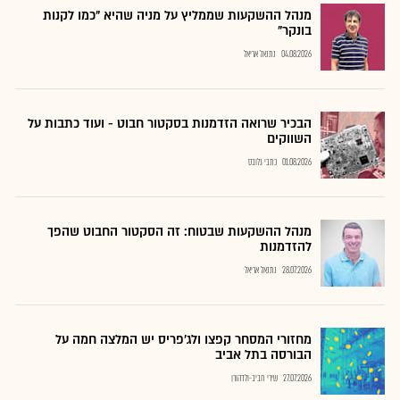
מנהל ההשקעות שממליץ על מניה שהיא "כמו לקנות
בונקר"
04.08.2026
נתנאל אריאל
הבכיר שרואה הזדמנות בסקטור חבוט - ועוד כתבות על
השווקים
01.08.2026
כתבי גלובס
מנהל ההשקעות שבטוח: זה הסקטור החבוט שהפך
להזדמנות
28.07.2026
נתנאל אריאל
מחזורי המסחר קפצו ולג'פריס יש המלצה חמה על
הבורסה בתל אביב
27.07.2026
שירי חביב-ולדהורן