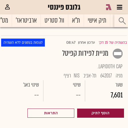
גלובס פיננסי
ראשי
תיק אישי
ת"א
וול סטריט
ארביטראז'
מט"
08:47
בהשהיה של 15 דק'
עדכון אחרון
לצפות בנתונים ללא השהיה
|
מניית לפידות קפיטל
LAPIDOTH CAP.
מניה
642017
תל-אביב
NIS
רציף
שער
שינוי
שינוי באג'
--
--
7,601
הוסף לתיק
התראות