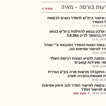
עות בורסה - מאיה
מאיה
-אישור בימ"ש להסדר נושים לבקשת
 ההסדר
07.08.2
-עדכון בנוגע להחלטת בימ"ש בנוגע
,בהמשך לדיון מ3.8.26
04.08.2
-נוסח הצעת ההסדר המובאת ע"י מנהל
ר לאישור אסיפות הנו..
30.06.2
-הזמנה להציע הצעות רכישת השלד
אי ופעילות קנאביס
15.06.2
-התקבלה מרשות פניה בק"ע הגדרת
 מעטפת,החברה תשיב
06.05.2
-בקשה לאישור הסדר חוב וזימון אסיפות
ם לאישור הסדר
הצג יותר
06.05.2