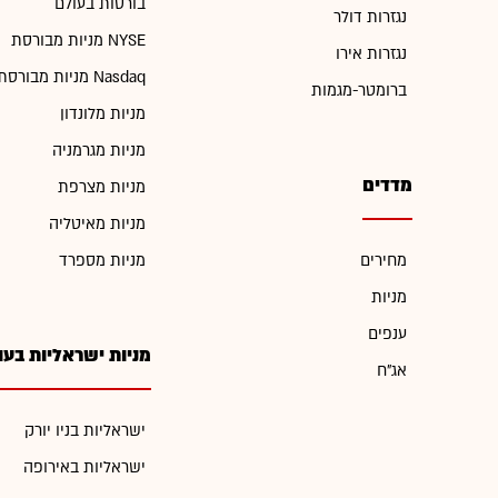
בורסות בעולם
נגזרות דולר
מניות מבורסת NYSE
נגזרות אירו
מניות מבורסת Nasdaq
ברומטר-מגמות
מניות מלונדון
מניות מגרמניה
מדדים
מניות מצרפת
מניות מאיטליה
מחירים
מניות מספרד
מניות
ענפים
מניות ישראליות בעו
אג"ח
ישראליות בניו יורק
ישראליות באירופה