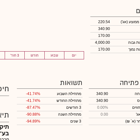
ם
 ממוצע
(אג')
220.54
340.90
170.00
4,000.00
170.00
יום
שבוע
חודש
3 חוד'
 פתיחה
תשואות
חיפ
חה
340.90
מתחילת השבוע
-41.74%
ס
340.90
מתחילת החודש
-41.74%
וזים
0.00%
3 חודשים
-87.47%
תיא
ג'
0.00
מתחילת השנה
-90.88%
חר
(א` ₪)
3 שנים
-94.89%
תיקו
בע"
חברת 