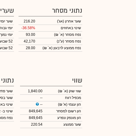
נתוני מסחר
שערי
שער אחרון
(אג')
216.20
שער יומי
שינוי באחוזים
-36.58%
יומי גבוה
נפח מסחר
(א` ₪)
93.00
יומי נמוך
נפח מסחר
(ע"נ)
42,170
52 שבועות גבוה
נפח ממוצע לרבעון (א` ₪)
28.00
52 שבועות נמוך
שווי
נתוני
שווי שוק
(א` ₪)
1,840.00
שער פתי
מכפיל רווח
--
שער בסי
הון עצמי
(א' ₪)
--
שינוי באח
הון רשום למסחר
849,645
שינוי
ב- א
הון מונפק ונפרע
849,645
נפח מס
שער ממוצע
220.54