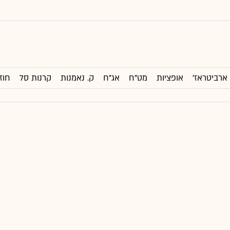
ארביטראז'
אופציות
מט"ח
אג"ח
ק. נאמנות
קרנות סל
חוז