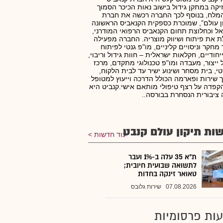
קה במתקן גידול בישוב נאות הכיכר הסמוך
מלח, בנוסף לכך החברה רכשה את חברת
ן עולם”, שמוכרת כספקית הקנאביס הראשונה
ל וכחלוצת תחום הקנאביס הרפואי המודרני,
 את פיתוח ושיווק מוצריה. החברה מפעילה
מחקר וניסויים קליניים, מו"פ גנטי לפיתוח
ייחודיים, חקלאות ישראלית – חוות גידול וריבוי,
ייצור, מעבדה ומו"פ טכנולוגי מתקדם, מרכז
טי, בית מסחר ושינוע ישיר עד לבית הלקוח,
 שירות ופארמה הכולל הדרכה וייעוץ למטופל
קפדה על רצף טיפולי מותאם אישי.קנביט היא
ציבורית הנסחרת בבורסה..
ות תיקון עולם קנבט
עוד חדשות
ת"א 35 עלה ב-1% ועבר
לתשואה שבועית חיובית;
טאואר זינקה בחדות
07.08.2026
שירות גלובס
ות פרסומיות