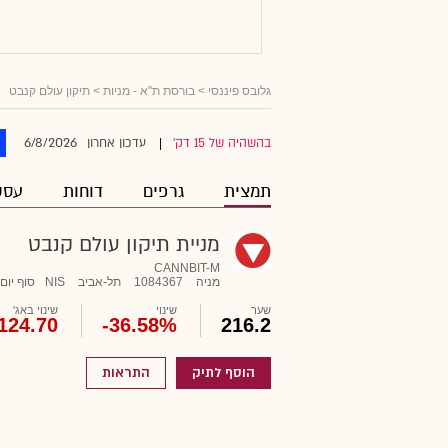
גלובס פיננסי
>
בורסת ת"א - מניות
> תיקון עולם קנבט
6/8/2026
בהשהיה של 15 דק'
עדכון אחרון
|
תמצית
גרפים
דוחות
עסק
מניית תיקון עולם קנבט
CANNBIT-M
מניה
1084367
תל-אביב
NIS
סוף יום
שער
שינוי
שינוי באג'
124.70
-36.58%
216.2
הוסף לתיק
התראות