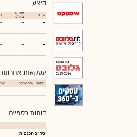
היצע
₪ שווי
שינוי
כ
באלפי
--
--
--
--
--
--
--
--
--
--
--
--
--
--
--
עסקאות אחרונות
מספר
שעת עסקה
שער
דוחות כספיים
סה"כ הכנסות