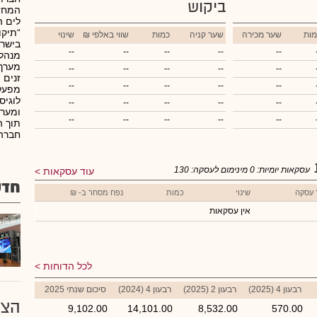
ביקוש
המחזי
לים ה
“תיקו
מות
שער מכירה
שער קניה
כמות
₪ שווי באלפי
שינוי
בישרא
--
--
--
--
--
מנהלת
מערך 
--
--
--
--
--
זנים 
--
--
--
--
--
מפעל 
לוגיס
--
--
--
--
--
ומערך
--
--
--
--
--
תוך ה
חברה 
עסקאות יומיות:
0
מינימום לעסקה:
130
עוד עסקאות
חדש
 עסקה
שינוי
כמות
נפח מסחר ב- ₪
אין עסקאות
לכל הדוחות
רבעון 4 (2025)
רבעון 2 (2025)
רבעון 4 (2024)
סיכום שנתי 2025
הצע
9,102.00
14,101.00
8,532.00
570.00