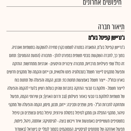
חיפושים אחרונים
תיאור חברה
ג'נריישן קפיטל בע"מ
ג'נריישן קפיטל בע"מ, התאגדה במטרה לשמש כקרן סחירה להשקעה בתשתיות ואנרגיה.
בתוך כך, לחברה השקעות בנכסי תשתית כמפורט להלן:- תחבורה (הסעת ההמונים): תחום
זה כולל שתי פעילויות מרכזיות, תחבורה ציבורית והיסעים.- אנרגיות מתחדשות: החזקה
ותפעול מתקנים לייצור חשמל בטכנולוגיה פוטו וולטאית, וכן ייזום והקמה של מתקנים חדשים
בארץ ובחו"ל.- ייצור חשמל באמצעות תחנות כח: תכנון, הקמה והפעלה של תחנות כוח
לייצור חשמל.- חלוקת גז טבעי: החזקה בחברות שהינן בעלות רשיון בלעדי להקמה והפעלה
של תשתיות לחלוקת גז טבעי באזור פעילותן (נגב ודרום הארץ); וכן שירותי הקמה, תפעול
ותחזוקה לחברות הנ"ל.- מים, שפכים וסביבה: ייזום, תכנון, מימון, הקמה והפעלה של מתקני
טיהור, מתקני התפלה וכן מתקן לטיפול בפסולת עירונית; טיפול במים ובשפכים וכן טיפול
בתשטיפים תעשייתיים באמצעות איוד וייבוש בוצה.- לוגיסטיקה: אחסנה, ניהול, פיתוח,
תפעול ואחזקה של מתחמים לוגיסטיים, הממוקמים בסמוך לנמלי ים בישראל (באשדוד