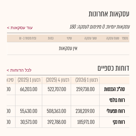
עסקאות אחרונות
עסקאות יומיות:
0
מינימום לעסקה:
180
עוד עסקאות
מספר
שעת עסקה
שער עסקה
שינוי
כמות
נפח מסחר ב- ₪
אין עסקאות
דוחות כספיים
לכל הדוחות
רבעון 1 (2026)
רבעון 4 (2025)
רבעון 1 (2025)
סיכום שנתי 5
סה"כ הכנסות
259,738.00
522,707.00
66,203.00
900.00
רווח גולמי
רווח תפעולי
238,209.00
508,363.00
55,430.00
184.00
רווח נקי
185,971.00
392,788.00
30,573.00
079.00