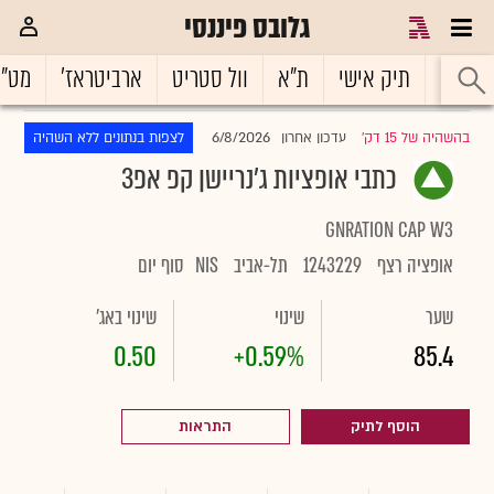
גלובס פיננסי
ראשי
תיק אישי
ת"א
וול סטריט
ארביטראז'
מט"
6/8/2026
בהשהיה של 15 דק'
עדכון אחרון
לצפות בנתונים ללא השהיה
|
כתבי אופציות ג'נריישן קפ אפ3
GNRATION CAP W3
אופציה רצף
1243229
תל-אביב
NIS
סוף יום
שער
שינוי
שינוי באג'
0.50
+0.59%
85.4
הוסף לתיק
התראות