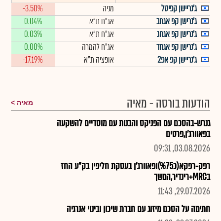
ג'נריישן קפיטל
מניה
-3.50%
ג'נרישן קפ אגחב
אג"ח ת"א
0.04%
ג'נרישן קפ אגחג
אג"ח ת"א
0.03%
ג'נרישן קפ אגחד
אג"ח להמרה
0.00%
ג'נריישן קפ אפ2
אופציה ת"א
-17.19%
הודעות בורסה - מאיה
מאיה
גנרש-בהסכם עם הפניקס והבנות עם מוסדיים להשקעה
בפאוורג'ן,פרטים
03.08.2026, 09:31
רפק-רפקא(כ%75)ופאוורג'ן בעסקת חליפין בק"ע החז
בMRC+רינדיר,המשך
29.07.2026, 11:43
חתימה על הסכם מיזוג עם חברת שיכון ובינוי אנרגיה