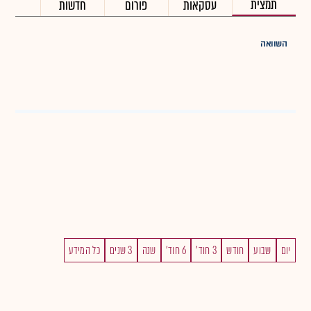
תמצית
עסקאות
פורום
חדשות
השוואה
יום
שבוע
חודש
3 חוד'
6 חוד'
שנה
3 שנים
כל המידע