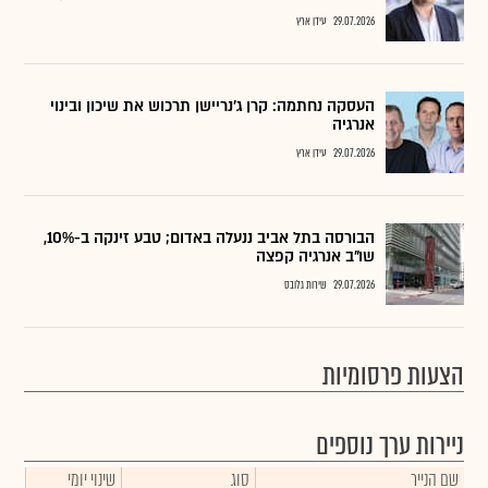
29.07.2026
עידן ארץ
העסקה נחתמה: קרן ג’נריישן תרכוש את שיכון ובינוי
אנרגיה
29.07.2026
עידן ארץ
הבורסה בתל אביב ננעלה באדום; טבע זינקה ב-10%,
שו"ב אנרגיה קפצה
29.07.2026
שירות גלובס
הצעות פרסומיות
ניירות ערך נוספים
שם הנייר
סוג
שינוי יומי