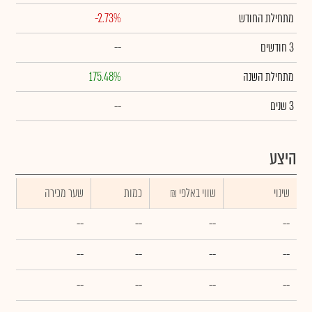
מתחילת החודש
-2.73%
3 חודשים
--
מתחילת השנה
175.48%
3 שנים
--
היצע
שינוי
₪ שווי באלפי
כמות
שער מכירה
--
--
--
--
--
--
--
--
--
--
--
--