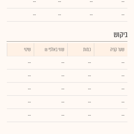
--
--
--
--
--
--
--
--
ביקוש
שער קניה
כמות
₪ שווי באלפי
שינוי
--
--
--
--
--
--
--
--
--
--
--
--
--
--
--
--
--
--
--
--