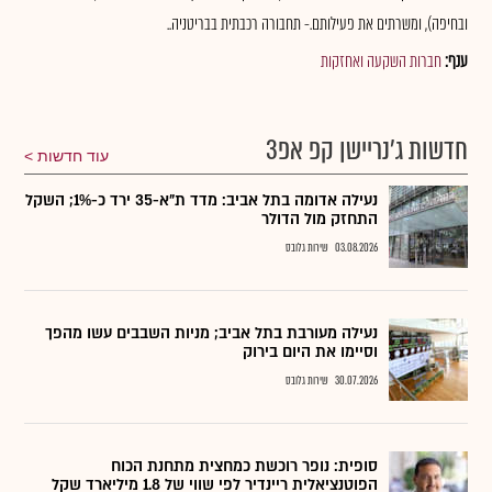
ובחיפה), ומשרתים את פעילותם.- תחבורה רכבתית בבריטניה..
ענף:
חברות השקעה ואחזקות
חדשות ג'נריישן קפ אפ3
עוד חדשות
נעילה אדומה בתל אביב: מדד ת"א-35 ירד כ-1%; השקל
התחזק מול הדולר
03.08.2026
שירות גלובס
נעילה מעורבת בתל אביב; מניות השבבים עשו מהפך
וסיימו את היום בירוק
30.07.2026
שירות גלובס
סופית: נופר רוכשת כמחצית מתחנת הכוח
הפוטנציאלית ריינדיר לפי שווי של 1.8 מיליארד שקל