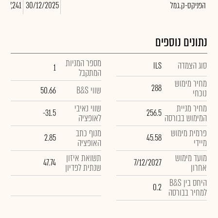
הפניקס-ק.גמל
30/12/2025
-777,241
נתונים נוספים
מספר המניות
סוג הצמדה
ILS
1
המתקבל
מחיר מימוש
288
שווי B&S
50.66
נוכחי
מחיר מניית
שווי נאיבי
-31.5
256.5
המימוש בבורסה
לאופציה
פרמית מימוש
מנוף כתב
2.85
45.58
מיידי
האופציה
מועד מימוש
תשואת איזון
47.74
7/12/2027
אחרון
שנתית לפדיון
היחס בין B&S
0.2
למחיר בבורסה