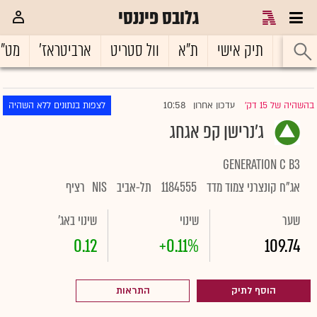
גלובס פיננסי
ראשי
תיק אישי
ת"א
וול סטריט
ארביטראז'
מט"
10:58
בהשהיה של 15 דק'
עדכון אחרון
לצפות בנתונים ללא השהיה
|
ג'נרישן קפ אגחג
GENERATION C B3
אג"ח קונצרני צמוד מדד
1184555
תל-אביב
NIS
רציף
שער
שינוי
שינוי באג'
0.12
+0.11%
109.74
הוסף לתיק
התראות