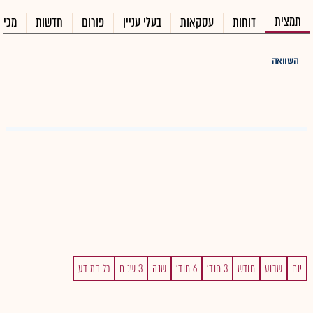
תמצית
דוחות
עסקאות
בעלי עניין
פורום
חדשות
מכיר
השוואה
יום
שבוע
חודש
3 חוד'
6 חוד'
שנה
3 שנים
כל המידע