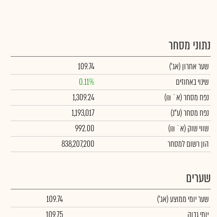
נתוני מסחר
שער אחרון
(אג')
109.74
שינוי באחוזים
0.11%
נפח מסחר
(א` ₪)
1,309.24
נפח מסחר
(ע"נ)
1,193,017
שווי שוק
(א` ₪)
992.00
הון רשום למסחר
838,207,200
שערים
שער יומי ממוצע
(אג')
109.74
יומי גבוה
109.75