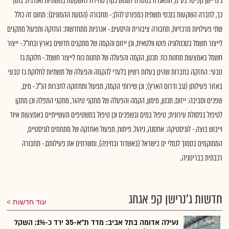
ג'נריישן קפיטל בע"מ, התאגדה במטרה לשמש כקרן סחירה להשקעה בתשתיות ואנרגיה. בתוך
כך, לחברה השקעות בנכסי תשתית כמפורט להלן:- תחבורה (הסעת ההמונים): תחום זה כולל
שתי פעילויות מרכזיות, תחבורה ציבורית והיסעים.- אנרגיות מתחדשות: החזקה ותפעול מתקנים
לייצור חשמל בטכנולוגיה פוטו וולטאית, וכן ייזום והקמה של מתקנים חדשים בארץ ובחו"ל.- ייצור
חשמל באמצעות תחנות כח: תכנון, הקמה והפעלה של תחנות כוח לייצור חשמל.- חלוקת גז
טבעי: החזקה בחברות שהינן בעלות רשיון בלעדי להקמה והפעלה של תשתיות לחלוקת גז טבעי
באזור פעילותן (נגב ודרום הארץ); וכן שירותי הקמה, תפעול ותחזוקה לחברות הנ"ל.- מים,
שפכים וסביבה: ייזום, תכנון, מימון, הקמה והפעלה של מתקני טיהור, מתקני התפלה וכן מתקן
לטיפול בפסולת עירונית; טיפול במים ובשפכים וכן טיפול בתשטיפים תעשייתיים באמצעות איוד
וייבוש בוצה.- לוגיסטיקה: אחסנה, ניהול, פיתוח, תפעול ואחזקה של מתחמים לוגיסטיים,
הממוקמים בסמוך לנמלי ים בישראל (באשדוד ובחיפה), ומשרתים את פעילותם.- תחבורה
רכבתית בבריטניה..
חדשות ג'נרישן קפ אגחג
עוד חדשות
נעילה אדומה בתל אביב: מדד ת"א-35 ירד כ-1%; השקל