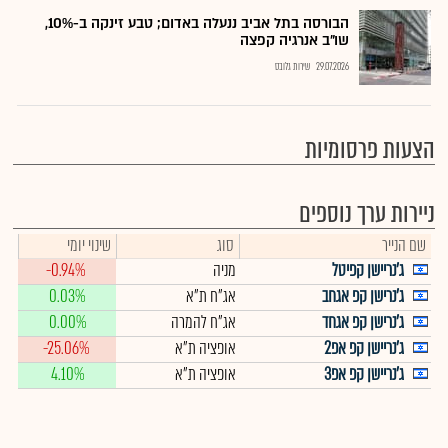
הבורסה בתל אביב ננעלה באדום; טבע זינקה ב-10%,
שו"ב אנרגיה קפצה
29.07.2026
שירות גלובס
הצעות פרסומיות
ניירות ערך נוספים
שם הנייר
סוג
שינוי יומי
ג'נריישן קפיטל
מניה
-0.94%
ג'נרישן קפ אגחב
אג"ח ת"א
0.03%
ג'נרישן קפ אגחד
אג"ח להמרה
0.00%
ג'נריישן קפ אפ2
אופציה ת"א
-25.06%
ג'נריישן קפ אפ3
אופציה ת"א
4.10%