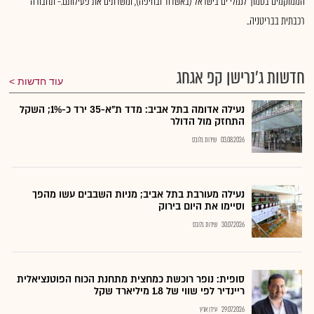
הממוקמים בסמוך לנמלי ים בישראל (באשדוד ובחיפה), ומשרתים את פעילותם.- תחבורה
רכבתית בבריטניה..
חדשות ג'נרישן קפ אגחג
עוד חדשות
נעילה אדומה בתל אביב: מדד ת"א-35 ירד כ-1%; השקל
התחזק מול הדולר
03.08.2026
שירות גלובס
נעילה מעורבת בתל אביב; מניות השבבים עשו מהפך
וסיימו את היום בירוק
30.07.2026
שירות גלובס
סופית: נופר רוכשת כמחצית מתחנת הכוח הפוטנציאלית
ריינדיר לפי שווי של 1.8 מיליארד שקל
29.07.2026
עידן ארץ