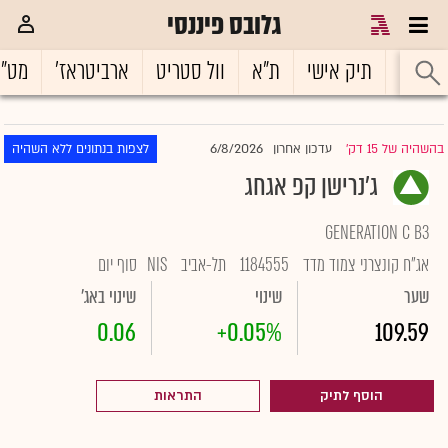
גלובס פיננסי
ראשי
תיק אישי
ת"א
וול סטריט
ארביטראז'
מט"
6/8/2026
בהשהיה של 15 דק'
עדכון אחרון
לצפות בנתונים ללא השהיה
|
ג'נרישן קפ אגחג
GENERATION C B3
אג"ח קונצרני צמוד מדד
1184555
תל-אביב
NIS
סוף יום
שער
שינוי
שינוי באג'
0.06
+0.05%
109.59
הוסף לתיק
התראות