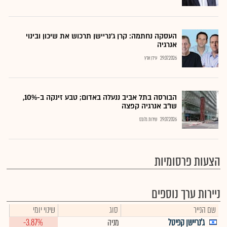
העסקה נחתמה: קרן ג’נריישן תרכוש את שיכון ובינוי
אנרגיה
29.07.2026
עידן ארץ
הבורסה בתל אביב ננעלה באדום; טבע זינקה ב-10%,
שו"ב אנרגיה קפצה
29.07.2026
שירות גלובס
הצעות פרסומיות
ניירות ערך נוספים
שם הנייר
סוג
שינוי יומי
ג'נריישן קפיטל
מניה
-3.87%