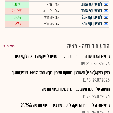
ג'נרישן קפ אגחב
אג"ח ת"א
0.01%
ג'נרישן קפ אגחד
אג"ח להמרה
-23.78%
ג'נריישן קפ אפ2
אופציה ת"א
8.16%
ג'נריישן קפ אפ3
אופציה ת"א
-0.82%
הודעות בורסה - מאיה
מאיה
גנרש-בהסכם עם הפניקס והבנות עם מוסדיים להשקעה בפאוורג'ן,פרטים
03.08.2026, 09:31
רפק-רפקא(כ%75)ופאוורג'ן בעסקת חליפין בק"ע החז בMRC+רינדיר,המשך
29.07.2026, 11:43
חתימה על הסכם מיזוג עם חברת שיכון ובינוי אנרגיה
29.07.2026, 11:23
גנרש-ארכה לתקופת הבדיקה למיזוג עם שיכון ובינוי אנרגיה ל28.7.26