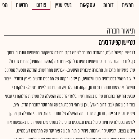
פורום
תמצית
דוחות
עסקאות
בעלי עניין
חדשות
מכיר
תיאור חברה
ג'נריישן קפיטל בע"מ
ג'נריישן קפיטל בע"מ, התאגדה במטרה לשמש כקרן סחירה להשקעה בתשתיות ואנרגיה. בתוך
כך, לחברה השקעות בנכסי תשתית כמפורט להלן:- תחבורה (הסעת ההמונים): תחום זה כולל
שתי פעילויות מרכזיות, תחבורה ציבורית והיסעים.- אנרגיות מתחדשות: החזקה ותפעול מתקנים
לייצור חשמל בטכנולוגיה פוטו וולטאית, וכן ייזום והקמה של מתקנים חדשים בארץ ובחו"ל.- ייצור
חשמל באמצעות תחנות כח: תכנון, הקמה והפעלה של תחנות כוח לייצור חשמל.- חלוקת גז
טבעי: החזקה בחברות שהינן בעלות רשיון בלעדי להקמה והפעלה של תשתיות לחלוקת גז טבעי
באזור פעילותן (נגב ודרום הארץ); וכן שירותי הקמה, תפעול ותחזוקה לחברות הנ"ל.- מים,
שפכים וסביבה: ייזום, תכנון, מימון, הקמה והפעלה של מתקני טיהור, מתקני התפלה וכן מתקן
לטיפול בפסולת עירונית; טיפול במים ובשפכים וכן טיפול בתשטיפים תעשייתיים באמצעות איוד
וייבוש בוצה.- לוגיסטיקה: אחסנה, ניהול, פיתוח, תפעול ואחזקה של מתחמים לוגיסטיים,