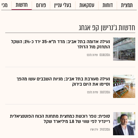
חדשות
תמצית
דוחות
עסקאות
בעלי עניין
פורום
מכיר
חדשות ג'נרישן קפ אגחג
נעילה אדומה בתל אביב: מדד ת"א-35 ירד כ-1%; השקל
התחזק מול הדולר
03.08.2026
שירות גלובס
נעילה מעורבת בתל אביב; מניות השבבים עשו מהפך
וסיימו את היום בירוק
30.07.2026
שירות גלובס
סופית: נופר רוכשת כמחצית מתחנת הכוח הפוטנציאלית
ריינדיר לפי שווי של 1.8 מיליארד שקל
29.07.2026
עידן ארץ