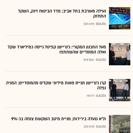
נעילה מעורבת בתל אביב; מדד הביטוח זינק, השקל
התחזק
08.06.2026
שירות גלובס
מעל התכנון המקורי: ג'נריישן קפיטל גייסה כמיליארד שקל
ואלה המוסדיים שהשתתפו
04.06.2026
נתנאל אריאל
קרן ג'נריישן תגייס מאות מיליוני שקלים מהמוסדיים; המניה
נפלה
04.06.2026
עידן ארץ
ת"א ננעלה בירידות; מניית מיטב השקעות צנחה בכ-9%
04.06.2026
שירות גלובס