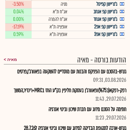
ג'נריישן קפיטל
מניה
-3.50%
ג'נרישן קפ אגחב
אג"ח ת"א
0.04%
ג'נרישן קפ אגחד
אג"ח להמרה
0.00%
ג'נריישן קפ אפ2
אופציה ת"א
-17.19%
ג'נריישן קפ אפ3
אופציה ת"א
0.59%
הודעות בורסה - מאיה
מאיה
גנרש-בהסכם עם הפניקס והבנות עם מוסדיים להשקעה בפאוורג'ן,פרטים
03.08.2026, 09:31
רפק-רפקא(כ%75)ופאוורג'ן בעסקת חליפין בק"ע החז בMRC+רינדיר,המשך
29.07.2026, 11:43
חתימה על הסכם מיזוג עם חברת שיכון ובינוי אנרגיה
29.07.2026, 11:23
גנרש-ארכה לתקופת הבדיקה למיזוג עם שיכון ובינוי אנרגיה ל28.7.26