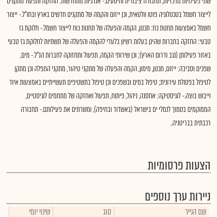
שתי פעילויות מרכזיות, תחבורה ציבורית והיסעים.- אנרגיות מתחדשות: החזקה ותפעול מתקנים
לייצור חשמל בטכנולוגיה פוטו וולטאית, וכן ייזום והקמה של מתקנים חדשים בארץ ובחו"ל.- ייצור
חשמל באמצעות תחנות כח: תכנון, הקמה והפעלה של תחנות כוח לייצור חשמל.- חלוקת גז
טבעי: החזקה בחברות שהינן בעלות רשיון בלעדי להקמה והפעלה של תשתיות לחלוקת גז טבעי
באזור פעילותן (נגב ודרום הארץ); וכן שירותי הקמה, תפעול ותחזוקה לחברות הנ"ל.- מים,
שפכים וסביבה: ייזום, תכנון, מימון, הקמה והפעלה של מתקני טיהור, מתקני התפלה וכן מתקן
לטיפול בפסולת עירונית; טיפול במים ובשפכים וכן טיפול בתשטיפים תעשייתיים באמצעות איוד
וייבוש בוצה.- לוגיסטיקה: אחסנה, ניהול, פיתוח, תפעול ואחזקה של מתחמים לוגיסטיים,
הממוקמים בסמוך לנמלי ים בישראל (באשדוד ובחיפה), ומשרתים את פעילותם.- תחבורה
רכבתית בבריטניה..
הצעות פרסומיות
ניירות ערך נוספים
שם הנייר
סוג
שינוי יומי