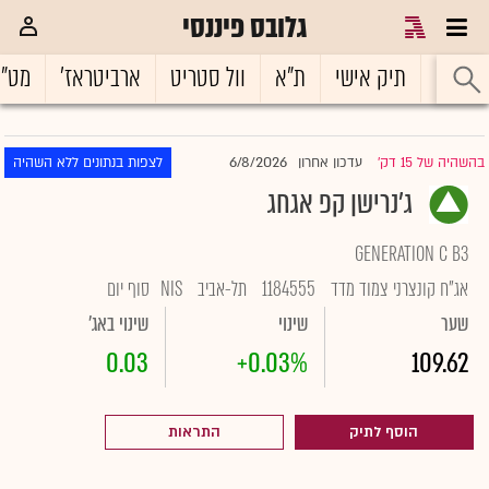
גלובס פיננסי
ראשי
תיק אישי
ת"א
וול סטריט
ארביטראז'
מט"
6/8/2026
בהשהיה של 15 דק'
עדכון אחרון
לצפות בנתונים ללא השהיה
|
ג'נרישן קפ אגחג
GENERATION C B3
אג"ח קונצרני צמוד מדד
1184555
תל-אביב
NIS
סוף יום
שער
שינוי
שינוי באג'
0.03
+0.03%
109.62
הוסף לתיק
התראות