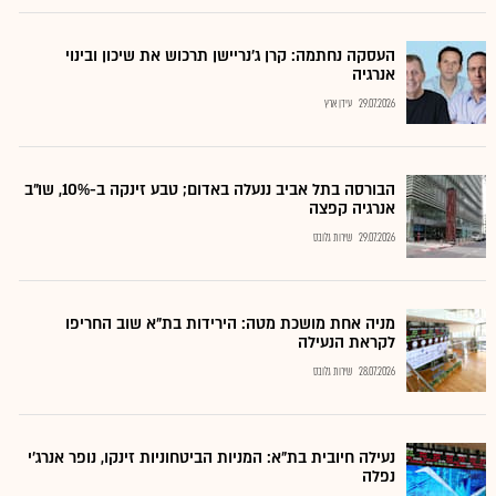
העסקה נחתמה: קרן ג’נריישן תרכוש את שיכון ובינוי
אנרגיה
29.07.2026
עידן ארץ
הבורסה בתל אביב ננעלה באדום; טבע זינקה ב-10%, שו"ב
אנרגיה קפצה
29.07.2026
שירות גלובס
מניה אחת מושכת מטה: הירידות בת"א שוב החריפו
לקראת הנעילה
28.07.2026
שירות גלובס
נעילה חיובית בת"א: המניות הביטחוניות זינקו, נופר אנרג'י
נפלה