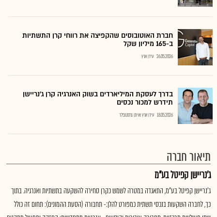
חברת האוטובוסים שהקפיצה את רווחי קרן התשתיות
ב-165 מיליון שקל
26.05.2026
עידן ארץ
בדרך לעסקת המיליארדים בשוק האנרגיה קרן ג'נריישן
תידרש למכור נכסים
18.05.2026
עידן ארץ ואיתן גרסטנפלד
תיאור חברה
ג'נריישן קפיטל בע"מ
ג'נריישן קפיטל בע"מ, התאגדה במטרה לשמש כקרן סחירה להשקעה בתשתיות ואנרגיה. בתוך
כך, לחברה השקעות בנכסי תשתית כמפורט להלן:- תחבורה (הסעת ההמונים): תחום זה כולל