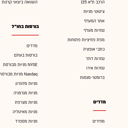
הרכב ת"א 125
השוואה ביצועי קרנות
ציטוטי מניות
אתר המעו"ף
בורסות בחו"ל
נגזרות מעו"ף
מפת פוזיציות פתוחות
מדדים
כתבי אופציה
בורסות בעולם
נגזרות דולר
מניות מבורסת NYSE
נגזרות אירו
מניות מבורסת Nasdaq
ברומטר-מגמות
מניות מלונדון
מניות מגרמניה
מדדים
מניות מצרפת
מניות מאיטליה
מחירים
מניות מספרד