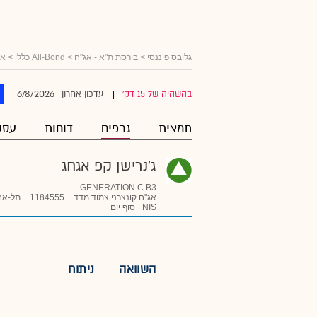
גלובס פיננסי
>
בורסת ת"א - אג"ח
>
All-Bond כללי
>
אג
6/8/2026
בהשהיה של 15 דק'
עדכון אחרון
|
תמצית
גרפים
דוחות
עסק
ג'נרישן קפ אגחג
GENERATION C B3
אג"ח קונצרני צמוד מדד
1184555
תל-אב
NIS
סוף יום
השוואה
ניתוח