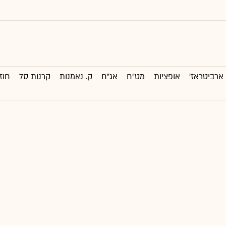
ארביטראז'
אופציות
מט"ח
אג"ח
ק. נאמנות
קרנות סל
חוז