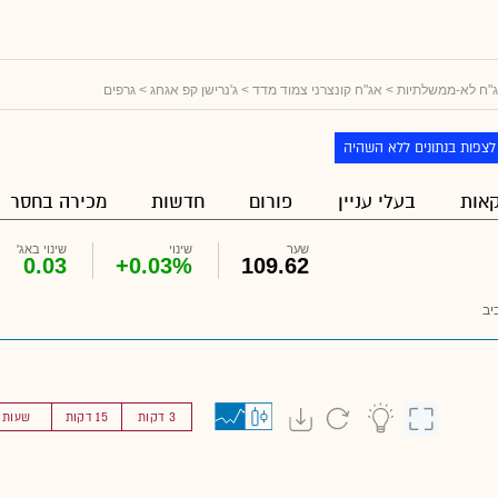
"ח לא-ממשלתיות
>
אג"ח קונצרני צמוד מדד
>
ג'נרישן קפ אגחג
> גרפים
לצפות בנתונים ללא השהיה
אות
בעלי עניין
פורום
חדשות
מכירה בחסר
שער
שינוי
שינוי באג'
0.03
+0.03%
109.62
יב
3 דקות
15 דקות
שעות