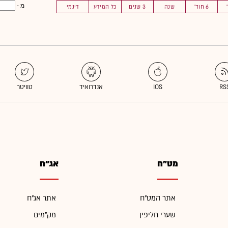
מ -
6 חוד'
שנה
3 שנים
כל המידע
דינמי
מט"ח
אג"ח
אתר המט"ח
אתר אג"ח
שערי חליפין
מק"מים