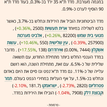
במגמה מעורבת. מדד ת"א 35 ירד בכ-0.3%, בעוד מדד ת"א
90 הוסיף לערכו כ-0.9%.
מדד הביטחוניות הוביל את הירידות ונחלש בכ-3.7%, כאשר
בלטו לשלילה במיוחד
ארית תעשיות
(2500 ,‎
+0.36%
‏) ,
מנועי בית שמש
(82200 ,‎
+0.26%
‏) ,
אלביט מערכות
(257900 ,‎
-0.39%
‏) ,
עין שלישית
(550 ,‎
+10.46%
‏) ,
עשות
אשקלון
(7444 ,‎
0.00%
‏) ו
אירודרום
(138 ,‎
+17.55%
‏) . מדובר
במדד הענפי החלש ביותר מתחילת החודש, עם תשואה
שלילית של כ-6.5%. עם זאת, מתחילת השנה, הוא רושם
עלייה של כ-11%. גם מדד ת"א־נפט וגז סיים את היום באדום
ונחלש בכ-1.5%, על אף העליות במחירי הנפט בעולם.
תמר
פטרוליום
(2820 ,‎
-2.73%
‏) ,
ישראמקו
(181.7 ,‎
-2.10%
‏)
ו
קבוצת דלק
(7908 ,‎
-1.04%
‏) הובילו את הירידות במדד.
- פרסומת -