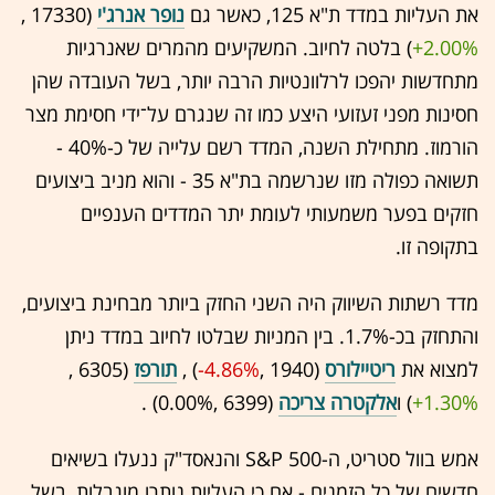
את העליות במדד ת"א 125, כאשר גם
נופר אנרג'י
(17330 ,‎
+2.00%
‏) בלטה לחיוב. המשקיעים מהמרים שאנרגיות
מתחדשות יהפכו לרלוונטיות הרבה יותר, בשל העובדה שהן
חסינות מפני זעזועי היצע כמו זה שנגרם על־ידי חסימת מצר
הורמוז. מתחילת השנה, המדד רשם עלייה של כ-40% -
תשואה כפולה מזו שנרשמה בת"א 35 - והוא מניב ביצועים
חזקים בפער משמעותי לעומת יתר המדדים הענפיים
בתקופה זו.
מדד רשתות השיווק היה השני החזק ביותר מבחינת ביצועים,
והתחזק בכ-1.7%. בין המניות שבלטו לחיוב במדד ניתן
למצוא את
ריטיילורס
(1940 ,‎
-4.86%
‏) ,
תורפז
(6305 ,‎
+1.30%
‏) ו
אלקטרה צריכה
(6399 ,‎
0.00%
‏) .
אמש בוול סטריט, ה-S&P 500 והנאסד"ק ננעלו בשיאים
חדשים של כל הזמנים - אם כי העליות נותרו מוגבלות, בשל