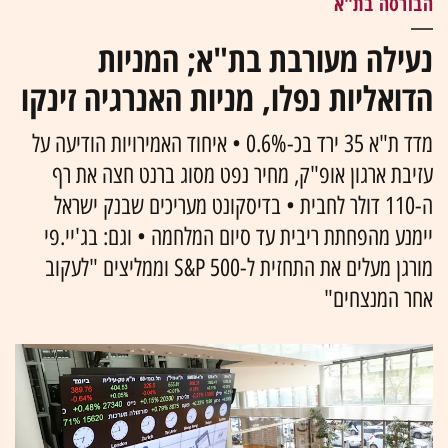
הבורסה בת"א
נעילה מעורבת בת"א; המניות
הדואליות נפלו, מניות האנרגיה זינקו
מדד ת"א 35 ירד בכ-0.6% • איחוד האמירויות הודיעה על
עזיבת ארגון אופ"ק, מחיר נפט מסוג ברנט חצה את רף
ה-110 דולר לחבית • בדיסקונט מעריכים שבנק ישראל
יימנע מהפחתת ריבית עד סיום המלחמה • וגם: בג'יי.פי
מורגן מעלים את התחזית ל-S&P 500 וממליצים "לעקוב
אחר המנצחים"