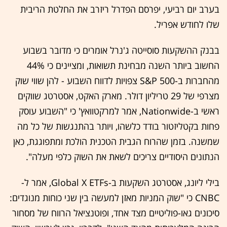
בערב יום רביעי, יפרסם הפדרל ריזרב את החלטת הריבית
שלו לחודש אפריל.
בבנק ההשקעות סוסייטה ג'נרל אומרים כי מדובר בשבוע
החשוב ביותר השנה מבחינת תשואות, ומציינים כי 44%
מהחברות ב-S&P 500 צפויות לדווח השבוע - להן שווי שוק
מצרפי של 29 טריליון דולר. מארק האקט, אסטרטג שווקים
ראשי ב-Nationwide, אמר למרקטוואץ' כי "השבוע עוסק
פחות בקטליזטור בודד כלשהו, ויותר בהתנגשות של כל מה
שמשנה. בזמן שהרוח הגבית הטכנית הולכת ומתפוגגת, כאן
הנתונים היסודיים צריכים לשאת את השוק כלפי מעלה".
בילי ליונג, אסטרטג השקעות ב-Global X ETFs, אמר ל-
CNBC כי "שוק המניות מאזן למעשה בין שני כוחות מנוגדים:
סיכונים גאו-פוליטיים מצד אחד, ופוטנציאל הרווח של מסחור