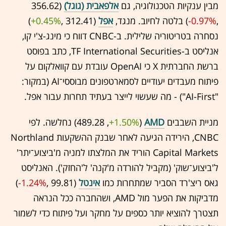
מבין ענקיות הטכנולוגיה, גם
אלפאבית (גוגל)
(356.62
,‎
-0.97%
‏) בלטה לחיוב. מנגד,
אפל
(312.41 ,‎
+0.45%
‏)
נסחרה בטריטוריה שלילית. ב-CNBC דווח כי מינג-צ'י קו,
אנליסט ב-TF International Securities, כתב בפוסט
ברשת החברתית X כי OpenAI עובדת עם קוואלקום על
פיתוח מעבדים יעודיים לסמארטפונים מבוססי־AI (במקור:
"AI-First") - מה שעשוי לייצר בעתיד תחרות עבור אפל.
מניית השבבים
AMD
(489.28 ,‎
+1.50%
‏) נחלשה. לפי
CNBC, הירידה הגיעה לאחר שבנק ההשקעות Northland
Capital Markets הוריד את המלצתו למניה מ'ביצוע־יתר'
ל'ביצוע־שוק' (מקביל להורדה מ'קנה' ל'החזק'). האנליסט
גאס ריצ'רד הסביר שמתחרות כמו
אינטל
(99.81 ,‎
-1.24%
‏)
מדביקות את הפער מול AMD, ושהחברה ככל הנראה
תצטרך להוציא יותר כספים על מחקר ועל פיתוח כדי לשמור