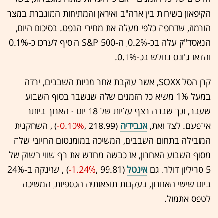
הקיפאון בשיחות בין ארה"ב ואיראן והמתיחות המוגברת במצר
הורמוז, שדחפה כלפי מעלה את מחירי הנפט. בסיכום היום,
הנאסד"ק עלה בכ-0.2%, ה-S&P 500 הוסיף לערכו כ-0.1%
והדאו ג'ונס נחלש בכ-0.1%.
קרן הסל SOXX, אשר עוקבת אחר מניות השבבים, ירדה
במעל 1% משיא כל הזמנים שלה שנשבר בסוף השבוע
שעבר, וכך שברה רצף עליות של 18 יום - הארוך ביותר
אי־פעם. לצד זאת,
אנבידיה
(218.99 ,‎
-0.10%
‏) , השחקנית
המובילה בתחום השבבים, המשיכה במומנטום החיובי שלה
מסוף השבוע האחרון, אז כבשה מחדש את רף שווי השוק של
5 טריליון דולר. גם
אינטל
(99.81 ,‎
-1.24%
‏) , שזינקה ב-24%
ביום שישי האחרון, בעקבות תוצאותיה הכספיות, המשיכה
לטפס אתמול.