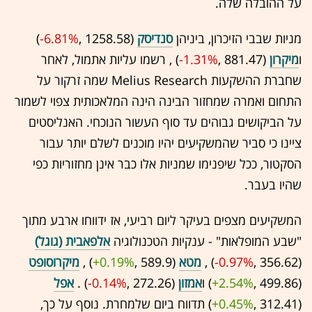
על ההובלה שלה.
מניות שבבי הזיכרון, ביניהן
סנדיסק
(1258.58 ,‎
-6.81%
‏)
ו
מיקרון
(881.47 ,‎
-1.31%
‏) , רשמו עליות אתמול, לאחר
שחברת ההשקעות Melius Research שמה זרקור על
התחום ואמרה שמחזור הבינה הינה המלאכותית צפוי לשמור
על הביקושים גבוהים עד סוף העשור הנוכחי. האנליסטים
ציינו כי סביר שהמשקיעים יהיו מוכנים לשלם יותר עבור
הסקטור, ככל שיפנימו שמניות אלו כבר אינן מחזוריות כפי
שהיו בעבר.
המשקיעים מצפים בעיקר ליום רביעי, אז ידווחו ארבע מתוך
"שבע המופלאות" - ענקיות הטכנולוגיה
אלפאבית (גוגל)
(356.62 ,‎
-0.97%
‏) ,
מטא
(589.9 ,‎
+0.19%
‏) ,
מיקרוסופט
(499.86 ,‎
+2.54%
‏) ו
אמזון
(272.26 ,‎
-0.14%
‏) .
אפל
(312.41 ,‎
+0.45%
‏) תדווח ביום שלמחרת. נוסף על כך,