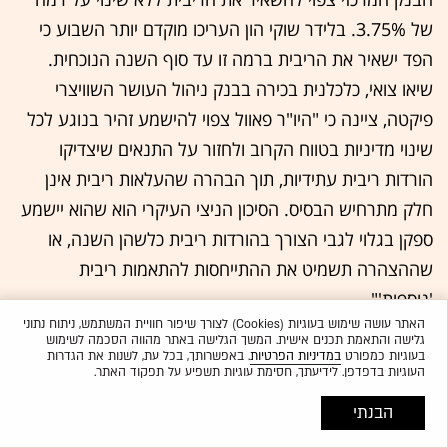
של 3.75%. בלידר שוקי הון העריכו מוקדם יותר השבוע כי
הפד ישאיר את הריבית ברמה זו עד סוף השנה הנוכחית.
שיאו צואי, כלכלנית בכירה בבנק ניהול העושר השוויצרי
פיקטה, ציינה כי "היו"ר פאוול צפוי להישמע זהיר בנוגע לכל
שינוי מדיניות בטווח הקרוב ולחזור על התנאים שיצדיקו
הורדות ריבית עתידיות, תוך הבהרה שהעלאות ריבית אינן
חלק מתרחיש הבסיס. הסיכון הניצי העיקרי הוא שהוא יישמע
ספקן בגלוי לגבי הצורך בהורדות ריבית כלשהן השנה, או
שההצהרה תשמיט את ההתייחסות להתאמות ריבית
'נוספות'".
האתר עושה שימוש בעוגיות (Cookies) לצורך שיפור חוויית המשתמש, ניתוח נתוני
גלישה והתאמת תכנים אישית. המשך הגלישה באתר מהווה הסכמה לשימוש
בארה"ב, קיים בנוסף חוסר ודאות סביב זהות יו"ר הפד הבא.
בעוגיות כמפורט
במדיניות הפרטיות
. באפשרותך, בכל עת, לשנות את הגדרות
העוגיות בדפדפן. לידיעתך, חסימת עוגיות תשפיע על תפקוד האתר.
ישיבת המדיניות הקרובה עשויה להיות האחרונה של ג’רום
פאוול בתפקידו כראש הבנק המרכזי של ארה"ב. במקביל,
הבנתי
משרד המשפטים האמריקאי הודיע על סיום החקירה בנוגע