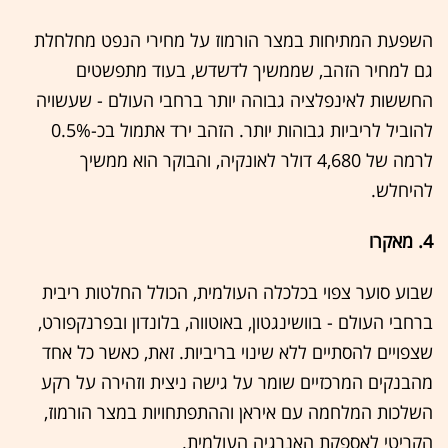
השפעת המתיחות במצר הורמוז על מחירי הנפט מחלחלת
גם למחיר הזהב, שממשיך לדשדש, בעוד מתפשטים
החששות לאינפלציה גבוהה יותר ברחבי העולם - שעשויה
להוביל לריביות גבוהות יותר. הזהב ירד אתמול בכ-0.5%
לרמה של 4,680 דולר לאונקיה, והבוקר הוא ממשיך
להיחלש.
4. מאקרו
שבוע סוער צפוי בכלכלה העולמית, הכולל החלטות ריבית
ברחבי העולם - בוושינגטון, באוטווה, בלונדון ובפרנקפורט,
שצפויים להסתיים ללא שינוי בריביות. זאת, כאשר כל אחד
מהבנקים המרכזיים שומר על גישה ניצית וזהירה על רקע
השלכות המלחמה עם איראן וההתפתחויות במצר הורמוז,
הקריטי לאספקת האנרגיה העולמית.