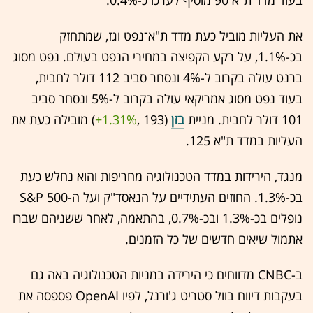
בעוד מדד ת"א 90 מוסיף לערכו כ-0.4%.
את העליות מוביל כעת מדד ת"א־נפט וגז, שמתחזק
בכ-1.1%, על רקע הקפיצה במחירי הנפט בעולם. נפט מסוג
ברנט עולה בקרוב ל-4% ונסחר סביב 112 דולר לחבית,
בעוד נפט מסוג אמריקאי עולה בקרוב ל-5% ונסחר סביב
101 דולר לחבית. מניית
בזן
(193 ,‎
+1.31%
‏) מובילה כעת את
העליות במדד ת"א 125.
מנגד, הירידות במדד הטכנולוגיה מחריפות והוא נחלש כעת
בכ-1.3%. החוזים העתידיים על הנאסד"ק ועל ה-S&P 500
נופלים בכ-1.3% ובכ-0.7%, בהתאמה, לאחר ששניהם שברו
אתמול שיאים חדשים של כל הזמנים.
ב-CNBC מדווחים כי הירידה במניות הטכנולוגיה באה גם
בעקבות דיווח בוול סטריט ג'ורנל, לפיו OpenAI פספסה את