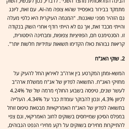
הבינה המלאכותית מהצד השני". לדבריו, נכון לעכשיו, השוק
מתמקד בבירור באפסייד שהוא צופה מה-AI. עם זאת, ליונג
גם הזהיר מפני שאננות. "המגמה העיקרית היא כלפי מעלה
והייתי מכבד זאת, אך גם לא הייתי רודף אחרי השוק בנקודה
זו. הסנטימנט חם, הפוזיציות צפופות, ומבחינה היסטורית,
קריאות גבוהות כאלו הקדימו תשואות עתידיות חלשות יותר".
2. שוקי האג"ח
המשא-ומתן המקרטע בין ארה"ב לאיראן החל להעיק על
מחזיקי האג"ח. התשואה לפדיון של אג"ח ממשלת ארה"ב
לעשר שנים, טיפסה בשבוע החולף מרמה של של 4.24%
לכיוון 4.3%, ונכון להבוקר עומדת כבר על 4.34%. העלייה
בתשואה לפדיון של האג"ח האמריקאיות מבטאת טיפוס זוחל
במפלס הסיכון שמייחסים בשווקים לחוב האמריקאי, וגם צפי
להתייקרות מחירים בשווקים על רקע מחירי הנפט הגבוהים,