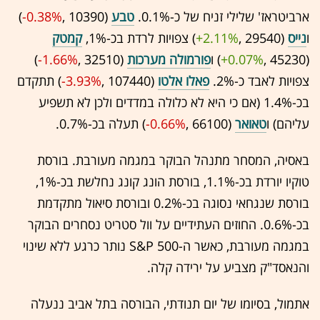
ארביטראז' שלילי זניח של כ-0.1%.
טבע
(10390 ,‎
-0.38%
‏)
ו
נייס
(29540 ,‎
+2.11%
‏) צפויות לרדת בכ-1%,
קמטק
(45230 ,‎
+0.07%
‏) ו
פורמולה מערכות
(32510 ,‎
-1.66%
‏)
צפויות לאבד כ-2%.
פאלו אלטו
(107440 ,‎
-3.93%
‏) תתקדם
בכ-1.4% (אם כי היא לא כלולה במדדים ולכן לא תשפיע
עליהם) ו
טאואר
(66100 ,‎
-0.66%
‏) תעלה בכ-0.7%.
באסיה, המסחר מתנהל הבוקר במגמה מעורבת. בורסת
טוקיו יורדת בכ-1.1%, בורסת הונג קונג נחלשת בכ-1%,
בורסת שנגחאי נסוגה בכ-0.2% ובורסת סיאול מתקדמת
בכ-0.6%. החוזים העתידיים על וול סטריט נסחרים הבוקר
במגמה מעורבת, כאשר ה-S&P 500 נותר כרגע ללא שינוי
והנאסד"ק מצביע על ירידה קלה.
אתמול, בסיומו של יום תנודתי, הבורסה בתל אביב ננעלה