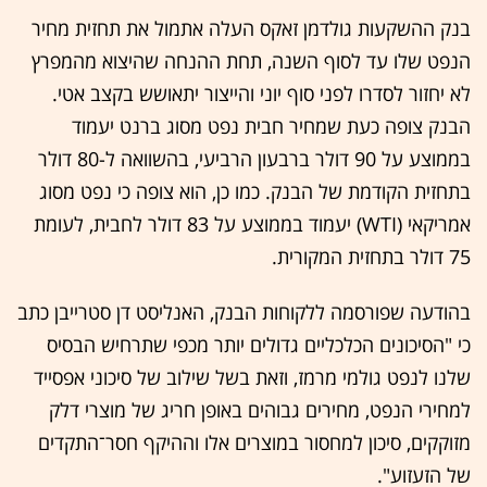
בנק ההשקעות גולדמן זאקס העלה אתמול את תחזית מחיר
הנפט שלו עד לסוף השנה, תחת ההנחה שהיצוא מהמפרץ
לא יחזור לסדרו לפני סוף יוני והייצור יתאושש בקצב אטי.
הבנק צופה כעת שמחיר חבית נפט מסוג ברנט יעמוד
בממוצע על 90 דולר ברבעון הרביעי, בהשוואה ל-80 דולר
בתחזית הקודמת של הבנק. כמו כן, הוא צופה כי נפט מסוג
אמריקאי (WTI) יעמוד בממוצע על 83 דולר לחבית, לעומת
75 דולר בתחזית המקורית.
בהודעה שפורסמה ללקוחות הבנק, האנליסט דן סטרייבן כתב
כי "הסיכונים הכלכליים גדולים יותר מכפי שתרחיש הבסיס
שלנו לנפט גולמי מרמז, וזאת בשל שילוב של סיכוני אפסייד
למחירי הנפט, מחירים גבוהים באופן חריג של מוצרי דלק
מזוקקים, סיכון למחסור במוצרים אלו וההיקף חסר־התקדים
של הזעזוע".