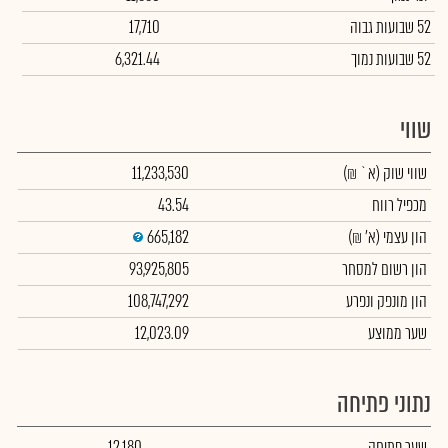
52 שבועות גבוה
17,710
52 שבועות נמוך
6,321.44
שווי
שווי שוק
(א` ₪)
11,233,530
מכפיל רווח
43.54
הון עצמי
(א' ₪)
665,182
הון רשום למסחר
93,925,805
הון מונפק ונפרע
108,747,292
שער ממוצע
12,023.09
נתוני פתיחה
שער פתיחה
12,180