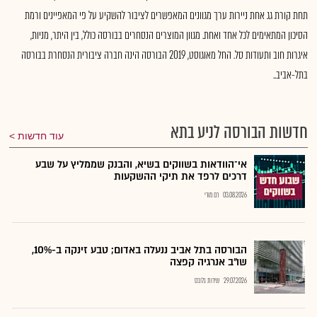
תחת קורת גג אחת ניירות ערך מגוונים המאפשרים לציבור להשקיע על פי המאפיינים ורמת
הסיכון המתאימים לכל אחד ואחת. מגוון המוצרים הנסחרים בבורסה כולל, בין היתר, מניות,
איגרות חוב ותעודות סל. החל מאוגוסט, 2019 הבורסה הינה חברה ציבורית הנסחרת בבורסה
בתל-אביב..
חדשות הבורסה לניע בתא
עוד חדשות
אי־הוודאות בשווקים בשיא, והבנק שממליץ על שבע
דרכים לרפד את תיקי ההשקעות
03.08.2026
רם מורי
הבורסה בתל אביב ננעלה באדום; טבע זינקה ב-10%,
שו"ב אנרגיה קפצה
29.07.2026
שירות גלובס