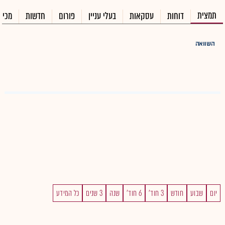
תמצית
דוחות
עסקאות
בעלי עניין
פורום
חדשות
מכיר
השוואה
יום
שבוע
חודש
3 חוד'
6 חוד'
שנה
3 שנים
כל המידע