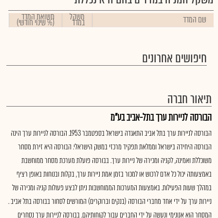
משקל
תשואת המדד
שם המדד
במדד
(% שינוי חודשי)
חיפושים אחרונים
תיאור חברה
הבורסה לניירות ערך בתל-אביב בע"מ
הבורסה לניירות ערך בתל אביב התאגדה בישראל בספטמבר 1953. הבורסה לניירות ערך הינה
הבורסה היחידה בישראל וממלאת תפקיד מרכזי במשק הישראלי. הבורסה היא זירת מסחר
משוכללת ואמינה, לקניה ומכירה של ניירות ערך. בבורסה פועלת מערכת מסחר ממוחשבת
באמצעותה יכול כל אדם לרכוש או למכור בזמן אמת ניירות ערך, בקלות ובנוחות באופן רציף
במהלך שעות הפעילות. באמצעות המערכות הממוחשבות ניתן לבצע פעולות קניה ומכירה של
ניירות ערך על ידי אחד מחברי הבורסה (בנקים וברוקרים) המורשים לסחור בבורסה בתל אביב .
המסחר הוא אנונימי ונעשה על ידי החברים עבור לקוחותיהם. בבורסה לניירות ערך נסחרים