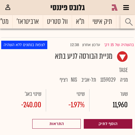
גלובס פיננסי
ראשי
תיק אישי
ת"א
וול סטריט
ארביטראז'
מט"
12:38
בהשהיה של 15 דק'
עדכון אחרון
לצפות בנתונים ללא השהיה
|
מניית הבורסה לניע בתא
TASE
מניה
1159029
תל-אביב
NIS
רציף
שער
שינוי
שינוי באג'
-240.00
-1.97%
11,960
הוסף לתיק
התראות