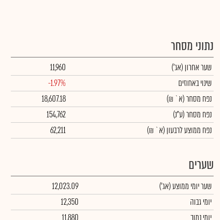
נתוני מסחר
שער אחרון
(אג')
11,960
שינוי באחוזים
-1.97%
נפח מסחר
(א` ₪)
18,607.18
נפח מסחר
(ע"נ)
154,762
נפח ממוצע לרבעון (א` ₪)
62,211
שערים
שער יומי ממוצע
(אג')
12,023.09
יומי גבוה
12,350
יומי נמוך
11,880