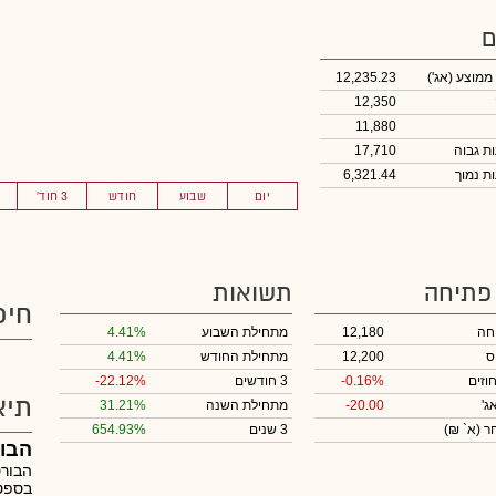
ם
 ממוצע
(אג')
12,235.23
12,350
11,880
17,710
6,321.44
יום
שבוע
חודש
3 חוד'
 פתיחה
תשואות
חיפ
חה
12,180
מתחילת השבוע
4.41%
ס
12,200
מתחילת החודש
4.41%
וזים
-0.16%
3 חודשים
-22.12%
תיא
ג'
-20.00
מתחילת השנה
31.21%
חר
(א` ₪)
3 שנים
654.93%
הבור
הבורס