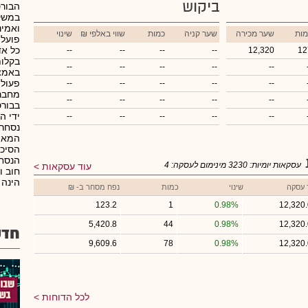
ביקוש
הבורס
במשק 
ואמינ
מות
שער מכירה
שער קניה
כמות
₪ שווי באלפי
שינוי
פועל
כל אד
--
--
--
--
12,320
12
בקלות
--
--
--
--
--
באמצ
פעולו
--
--
--
--
--
מחברי
--
--
--
--
--
בבורס
ידי ה
--
--
--
--
--
נסחרי
המאפש
הסיכו
הנסחר
עסקאות יומיות:
3230
מינימום לעסקה:
4
עוד עסקאות
הינה 
 עסקה
שינוי
כמות
נפח מסחר ב- ₪
123.2
1
0.98%
12,320
5,420.8
44
0.98%
12,320
חדש
9,609.6
78
0.98%
12,320
לכל הדוחות