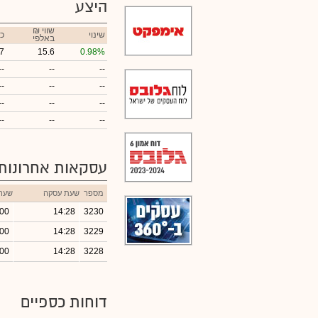
היצע
₪ שווי
שינוי
כ
באלפי
7
15.6
0.98%
--
--
--
--
--
--
--
--
--
--
--
--
עסקאות אחרונות
מספר
שעת עסקה
שער
.00
14:28
3230
.00
14:28
3229
.00
14:28
3228
דוחות כספיים