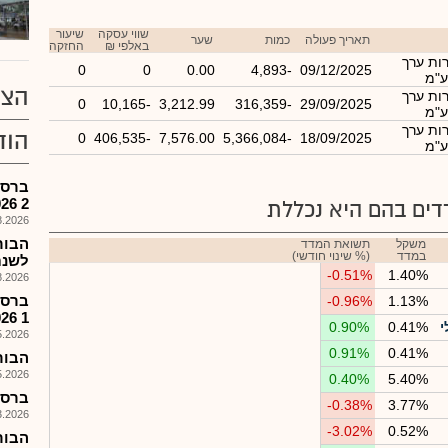
שווי עסקה
שיעור
תאריך פעולה
כמות
שער
באלפי ₪
החזקה
רות ערך
0
0
0.00
-4,893
09/12/2025
ע"מ
הצע
רות ערך
0
-10,165
3,212.99
-316,359
29/09/2025
ע"מ
רות ערך
הוד
0
-406,535
7,576.00
-5,366,084
18/09/2025
ע"מ
ברסה
2 2026
ים בהם היא נכללת
026, 18:00
משקל
תשואת המדד
במדד
(% שינוי חודשי)
לשנת 26
-0.51%
1.40%
026, 17:45
ברסה
-0.96%
1.13%
1 2026
י
0.41%
0.90%
026, 17:44
0.91%
0.41%
הבורסה
026, 17:36
0.40%
5.40%
ברסה 
-0.38%
3.77%
026, 18:17
-3.02%
0.52%
הבור