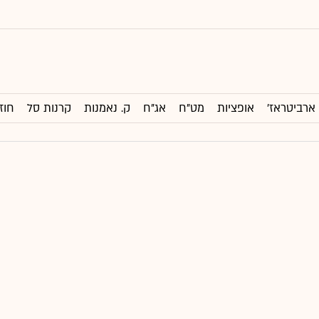
ארביטראז'
אופציות
מט"ח
אג"ח
ק. נאמנות
קרנות סל
חוז