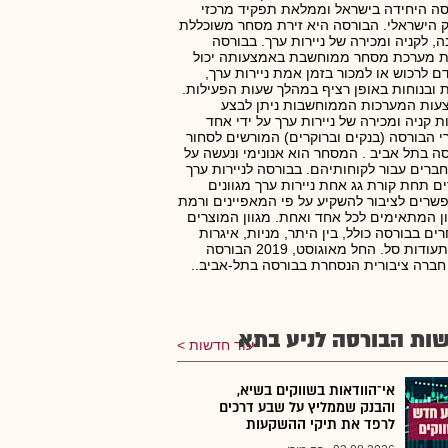
ה היחידה בישראל וממלאת תפקיד מרכזי
הישראלי. הבורסה היא זירת מסחר משוכללת
ה, לקניה ומכירה של ניירות ערך. בבורסה
ת מערכת מסחר ממוחשבת באמצעותה יכול
ם לרכוש או למכור בזמן אמת ניירות ערך,
 ובנוחות באופן רציף במהלך שעות הפעילות.
עות המערכות הממוחשבות ניתן לבצע
ת קניה ומכירה של ניירות ערך על ידי אחד
 הבורסה (בנקים וברוקרים) המורשים לסחור
ה בתל אביב . המסחר הוא אנונימי ונעשה על
חברים עבור לקוחותיהם. בבורסה לניירות ערך
ם תחת קורת גג אחת ניירות ערך מגוונים
רים לציבור להשקיע על פי המאפיינים ורמת
ן המתאימים לכל אחד ואחת. מגוון המוצרים
ים בבורסה כולל, בין היתר, מניות, איגרות
חוב ותעודות סל. החל מאוגוסט, 2019 הבורסה
חברה ציבורית הנסחרת בבורסה בתל-אביב..
ות הבורסה לניע בתא
עוד חדשות
אי־הוודאות בשווקים בשיא,
והבנק שממליץ על שבע דרכים
לרפד את תיקי ההשקעות