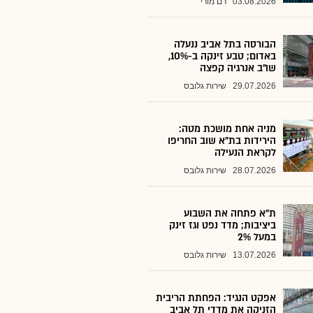
03.08.2026
רם מורי
הבורסה בתל אביב ננעלה
באדום; טבע זינקה ב-10%,
שו"ב אנרגיה קפצה
29.07.2026
שירות גלובס
מניה אחת מושכת מטה:
הירידות בת"א שוב החריפו
לקראת הנעילה
28.07.2026
שירות גלובס
ת"א פתחה את השבוע
ביציבות; מדד נפט וגז זינק
במעל 2%
13.07.2026
שירות גלובס
אפקט הנגיד: הפחתת הריבית
הזניקה את מדדי תל אביב