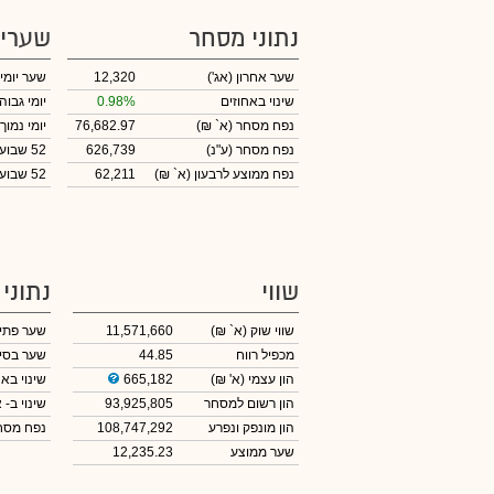
נתוני מסחר
שערי
שער אחרון
(אג')
12,320
שער יומי
שינוי באחוזים
0.98%
יומי גבוה
נפח מסחר
(א` ₪)
76,682.97
יומי נמוך
נפח מסחר
(ע"נ)
626,739
52 שבועות גבוה
נפח ממוצע לרבעון (א` ₪)
62,211
52 שבועות נמוך
שווי
נתוני
שווי שוק
(א` ₪)
11,571,660
שער פתי
מכפיל רווח
44.85
שער בסי
הון עצמי
(א' ₪)
665,182
שינוי באח
הון רשום למסחר
93,925,805
שינוי
ב- א
הון מונפק ונפרע
108,747,292
נפח מס
שער ממוצע
12,235.23