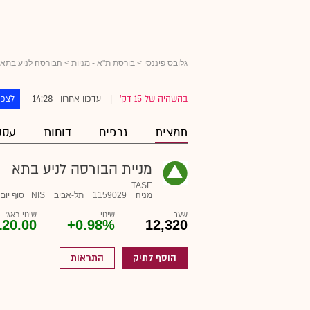
גלובס פיננסי
>
בורסת ת"א - מניות
> הבורסה לניע בתא
14:28
בהשהיה של 15 דק'
עדכון אחרון
לצפו
|
תמצית
גרפים
דוחות
עסק
מניית הבורסה לניע בתא
TASE
מניה
1159029
תל-אביב
NIS
סוף יום
שער
שינוי
שינוי באג'
120.00
+0.98%
12,320
הוסף לתיק
התראות