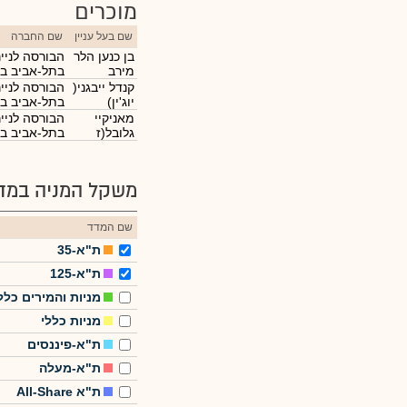
מוכרים
שם בעל עניין
שם החברה
בן כנען הלר
הבורסה לניי
מירב
בתל-אביב ב
קנדל ייבגני(
הבורסה לניי
יוג'ין)
בתל-אביב ב
מאניקיי
הבורסה לניי
גלובל(ז
בתל-אביב ב
משקל המניה במדד
שם המדד
ת"א-35
ת"א-125
מניות והמירים כלל
מניות כללי
ת"א-פיננסים
ת"א-מעלה
ת"א All-Share