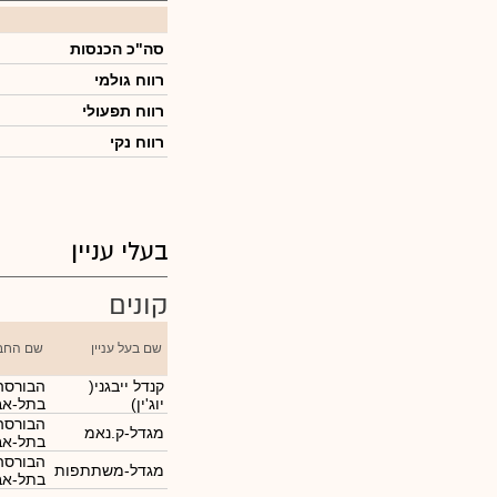
סה"כ הכנסות
רווח גולמי
רווח תפעולי
רווח נקי
בעלי עניין
קונים
שם בעל עניין
שם החב
קנדל ייבגני(
הבורסה 
יוג'ין)
בתל-אב
הבורסה 
מגדל-ק.נאמ
בתל-אב
הבורסה 
מגדל-משתתפות
בתל-אב