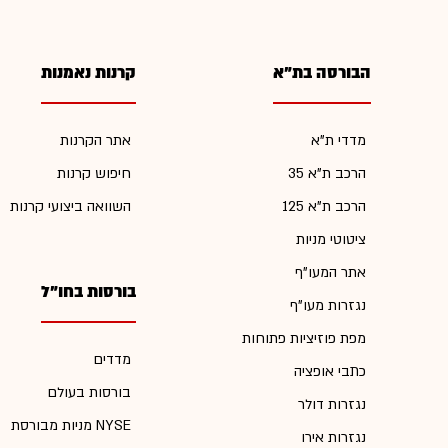
הבורסה בת"א
קרנות נאמנות
מדדי ת"א
אתר הקרנות
הרכב ת"א 35
חיפוש קרנות
הרכב ת"א 125
השוואה ביצועי קרנות
ציטוטי מניות
אתר המעו"ף
בורסות בחו"ל
נגזרות מעו"ף
מפת פוזיציות פתוחות
מדדים
כתבי אופציה
בורסות בעולם
נגזרות דולר
מניות מבורסת NYSE
נגזרות אירו