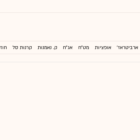
ארביטראז'
אופציות
מט"ח
אג"ח
ק. נאמנות
קרנות סל
חוזי