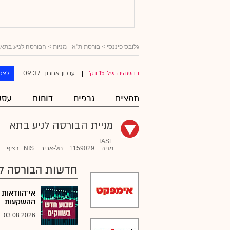
גלובס פיננסי
>
בורסת ת"א - מניות
>
הבורסה לניע בתא
09:37
בהשהיה של 15 דק'
עדכון אחרון
לצפו
|
תמצית
גרפים
דוחות
עסק
מניית הבורסה לניע בתא
TASE
מניה
1159029
תל-אביב
NIS
רציף
חדשות הבורסה ל
אי־הוודאות 
ההשקעות
03.08.2026