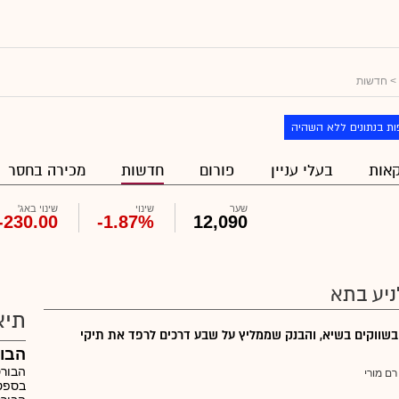
> חדשות
ת בנתונים ללא השהיה
אות
בעלי עניין
פורום
חדשות
מכירה בחסר
שער
שינוי
שינוי באג'
-230.00
-1.87%
12,090
ניע בתא
תיא
בשווקים בשיא, והבנק שממליץ על שבע דרכים לרפד את תיקי
הבור
הבורס
רם מורי