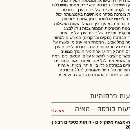
ה היחידה בישראל וממלאת תפקיד מרכזי
הישראלי. הבורסה היא זירת מסחר משוכללת
ה, לקניה ומכירה של ניירות ערך. בבורסה
ת מערכת מסחר ממוחשבת באמצעותה יכול
ם לרכוש או למכור בזמן אמת ניירות ערך,
 ובנוחות באופן רציף במהלך שעות הפעילות.
עות המערכות הממוחשבות ניתן לבצע
ת קניה ומכירה של ניירות ערך על ידי אחד
 הבורסה (בנקים וברוקרים) המורשים לסחור
ה בתל אביב . המסחר הוא אנונימי ונעשה על
חברים עבור לקוחותיהם. בבורסה לניירות ערך
ם תחת קורת גג אחת ניירות ערך מגוונים
רים לציבור להשקיע על פי המאפיינים ורמת
ן המתאימים לכל אחד ואחת. מגוון המוצרים
ים בבורסה כולל, בין היתר, מניות, איגרות
חוב ותעודות סל. החל מאוגוסט, 2019 הבורסה
חברה ציבורית הנסחרת בבורסה בתל-אביב..
ות פרסומיות
עות בורסה - מאיה
מאיה
-מצגת משקיעים - דוחות כספיים רבעון