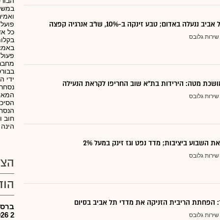
הבורס
במשק 
ואמינ
ננעלה באדום; טבע זינקה ב-10%, שו"ב אנרגיה קפצה
פועל
כל אד
שירות גלובס
בקלות
באמצ
פעולו
מחברי
בבורס
ידי ה
ושכת מטה: הירידות בת"א שוב החריפו לקראת הנעילה
נסחרי
המאפש
שירות גלובס
הסיכו
הנסחר
הינה 
 השבוע ביציבות; מדד נפט וגז זינק במעל 2%
שירות גלובס
הצע
הוד
: הפחתת הריבית הזניקה את מדדי תל אביב בסיום
ברסה
2 2026
שירות גלובס