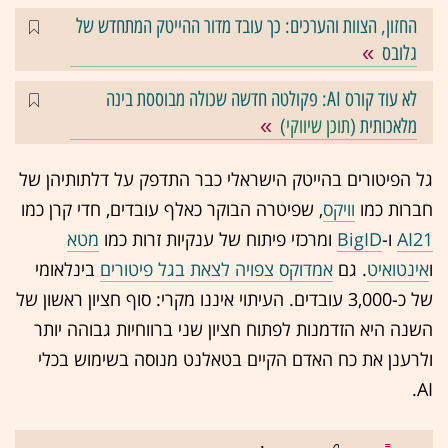
החזון, הצוות והערכים: כך עובד מדור ההייטק המתחדש של
גלובס
לא עוד קורס AI: פקולטה חדשה שכולה מבוססת בינה
מלאכותית (
תוכן שיווקי
)
גל הפיטורים בהייטק הישראלי כבר התדפק על דלתותיהן של
חברות כמו
וויקס
, שפיטרה הבוקר כאלף עובדים, חדי קרן כמו
AI21
ו-
BigID
ומרכזי פיתוח של ענקיות זרות כמו
מטא
ו
אינטואיט
. גם
אמדוקס צפויה לצאת בגל פיטורים
בינלאומי
של כ-3,000 עובדים. העיתוי איננו מקרי: סוף חציון ראשון של
השנה היא הזדמנות לפתוח חציון שני ברווחיות גבוהה יותר
ולרענן את כח האדם הקיים בטאלנט מנוסה בשימוש בכלי
AI.