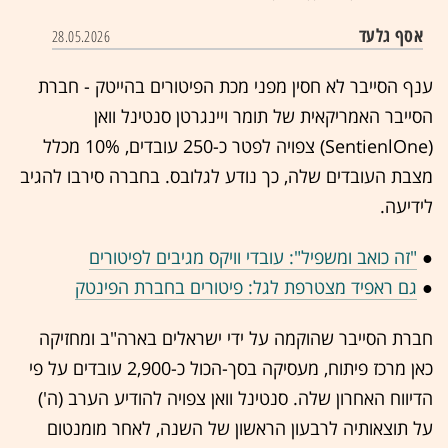
אסף גלעד
28.05.2026
ענף הסייבר לא חסין מפני מכת הפיטורים בהייטק - חברת
הסייבר האמריקאית של תומר ויינגרטן סנטינל וואן
(SentienlOne) צפויה לפטר כ-250 עובדים, 10% מכלל
מצבת העובדים שלה, כך נודע לגלובס. בחברה סירבו להגיב
לידיעה.
●
"זה כואב ומשפיל": עובדי וויקס מגיבים לפיטורים
●
גם ראפיד מצטרפת לגל: פיטורים בחברת הפינטק
חברת הסייבר שהוקמה על ידי ישראלים בארה"ב ומחזיקה
כאן מרכז פיתוח, מעסיקה בסך-הכול כ-2,900 עובדים על פי
הדיווח האחרון שלה. סנטינל וואן צפויה להודיע הערב (ה')
על תוצאותיה לרבעון הראשון של השנה, לאחר מומנטום