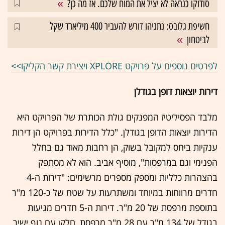
סודוקו כנראה לא יציל את המוח שלכם. אז מה כן?
חשיפת גלובס: נתניהו דורש להעביר 400 מיליארד שקל
לביטחון
לפרטים נוספים על פרויקט XPLORE ויצירת קשר הקליקו>>
דירות יוצאות דופן בגודלן
מלבד הפסיליטיז המפנקים גולת הכותרת של הפרויקט היא
הדירות יוצאות הדופן בגודלן. "כלל הדירות בפרויקט הן דירות
ענקיות ביחס למקובל בשוק, הן רחבות מאוד גם בחלל
הפנימי וגם במרפסות", מוסיף אביב. הוא לא מסתפק
בהצהרות כלליות ומספק מספרים מרשימים: "דירות ה-4
חדרים מרווחות במיוחד ומשתרעות על שטח של כ-120 מ"ר
בתוספת מרפסת של 20 מ"ר. דירות ה-5 חדרים מגיעות
בגודל של 134 מ"ר עם 28 מ"ר מרפסת, חלקן עם נוף ישיר