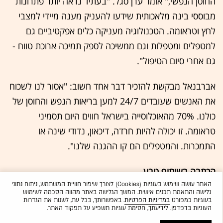
החוסן הנפשי," אומר ערן סגל. "בעתיד נראה יותר פתרונות
מבוססי בינה מלאכותית שידעו להעניק מענה מיידי למצבי
לחץ וטראומה. הטכנולוגיה מעניקה כלים אפקטיביים גם
למטפלים ומטפלות וגם ממשיכה לספק תמיכה ארוכת טווח -
גם אחרי סיום הטיפול".
אברבנאל מבקשת להזכיר דבר אחד חשוב: "אסור לנו לשכוח
את האנשים שעובדים 24/7 למען בריאות הנפש והחוסן של
כולנו. 70% מהאוכלוסייה בישראל חווים היום תסמיני
טראומה. זו יכולה להיות חרדה, דיכאון, נדודי שינה או
התמכרות. והמטפלים הם קו ההגנה שלנו".
הכתבה בשיתוף טבע
האתר עושה שימוש בעוגיות (Cookies) לצורך שיפור חוויית המשתמש, ניתוח נתוני
גלישה והתאמת תכנים אישית. המשך הגלישה באתר מהווה הסכמה לשימוש
בעוגיות כמפורט
במדיניות הפרטיות
. באפשרותך, בכל עת, לשנות את הגדרות
העוגיות בדפדפן. לידיעתך, חסימת עוגיות תשפיע על תפקוד האתר.