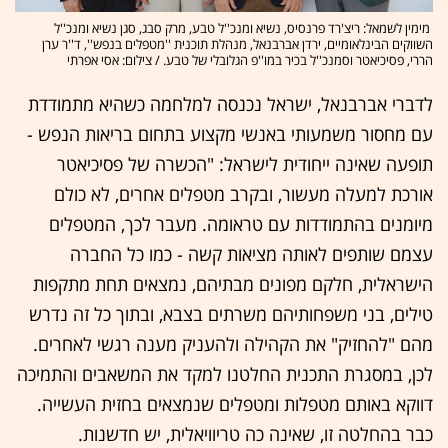
מימין לשמאל: ריצ'רד פרנסיס, נשיא ומנכ''ל טבע, מרק סבג, סגן נשיא ומנכ''ל
השווקים הבינלאומיים, ירדן אברבנאל, מנהלת תוכנית ''מטפלים בנפש'', ד''ר ערן
הררי, פסיכיאטר וסמנכ''ל בכיר במו''פ הגלובלי של טבע. / צילום: אסי אפרתי
לדברי אברבנאל, ישראל נכנסה למלחמה כשהיא מתמודדת
עם מחסור משמעותי באנשי מקצוע בתחום בריאות הנפש -
תופעה שאינה ייחודית לישראל: "הכשרה של פסיכיאטר
אורכת למעלה מעשור, ובקרב מטפלים אחרים, לא כולם
מיומנים בהתמודדות עם טראומה. מעבר לכך, המטפלים
עצמם שותפים לאותה מציאות קשה - כמו כל החברה
הישראלית, חלקם מפונים מבתיהם, נמצאים תחת מתקפות
טילים, בני משפחותיהם משרתים בצבא, ובתוך כל זה נדרש
מהם "להחזיק" את הקהילה ולהעניק מענה רגשי לאחרים.
לכן, במסגרת התכנית החלטנו למקד את המשאבים והתמיכה
דווקא באותם מטפלות ומטפלים שנמצאים בחזית העשייה.
כבר בהחלטה זו, שאינה כה טריוויאלית, יש חדשנות.