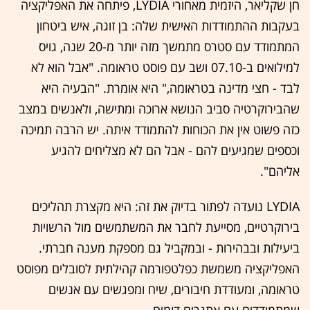
חן שקליאר, היזמית מאחורי LYDIA, פיתחה את האפליקציה
בעקבות ההתמודדות האישית שלה: בן זוגה, איש ביטחון
המתמודד עם סטרס מתמשך מזה יותר מ-20 שנה, גויס
למילואים ב-07.10 ושב עם פוסט טראומה. "אבל הוא לא
לבד - חצי מדינה בטראומה," היא אומרת. "הבעיה היא
שהבירוקרטיה סביב הנושא ארוכה ומתישה, ולאנשים במצב
כזה פשוט אין את הכוחות להתמודד איתה. יש הרבה תמיכה
וכספים שמגיעים להם - אבל הם לא מצליחים להגיע
אליהם".
LYDIA נועדה לפתור בדיוק את זה: היא מקצרת תהליכים
בירוקרטיים, מסייעת לחבר את המשתמשים מול הרשויות
ביעילות ובבהירות - ובמקביל גם מספקת מענה חברתי.
האפליקציה משמשת כפלטפורמה קהילתית לסובלים מפוסט
טראומה, ומעודדת חיבורים, שיח ומפגשים עם אנשים
שמתמודדים עם אתגרים דומים.