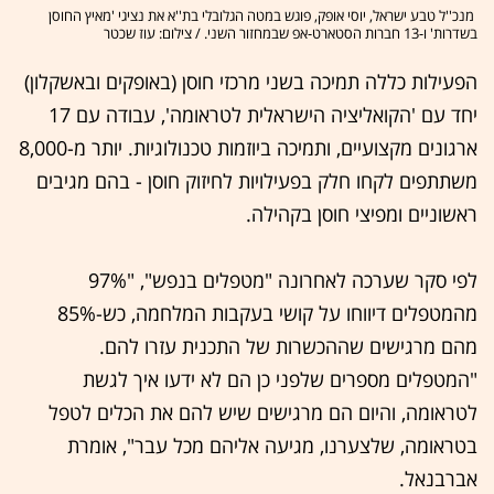
מנכ''ל טבע ישראל, יוסי אופק, פוגש במטה הגלובלי בת''א את נציגי 'מאיץ החוסן
בשדרות' ו-13 חברות הסטארט-אפ שבמחזור השני. / צילום: עוז שכטר
הפעילות כללה תמיכה בשני מרכזי חוסן (באופקים ובאשקלון)
יחד עם 'הקואליציה הישראלית לטראומה', עבודה עם 17
ארגונים מקצועיים, ותמיכה ביוזמות טכנולוגיות. יותר מ-8,000
משתתפים לקחו חלק בפעילויות לחיזוק חוסן - בהם מגיבים
ראשוניים ומפיצי חוסן בקהילה.
לפי סקר שערכה לאחרונה "מטפלים בנפש", "97%
מהמטפלים דיווחו על קושי בעקבות המלחמה, כש-85%
מהם מרגישים שההכשרות של התכנית עזרו להם.
"המטפלים מספרים שלפני כן הם לא ידעו איך לגשת
לטראומה, והיום הם מרגישים שיש להם את הכלים לטפל
בטראומה, שלצערנו, מגיעה אליהם מכל עבר", אומרת
אברבנאל.