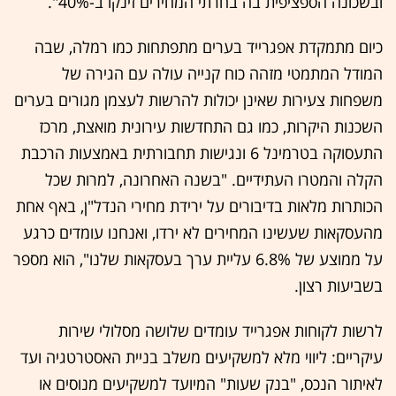
ובשכונה הספציפית בה בחרתי המחירים זינקו ב-40%".
כיום מתמקדת אפגרייד בערים מתפתחות כמו רמלה, שבה
המודל המתמטי מזהה כוח קנייה עולה עם הגירה של
משפחות צעירות שאינן יכולות להרשות לעצמן מגורים בערים
השכנות היקרות, כמו גם התחדשות עירונית מואצת, מרכז
התעסוקה בטרמינל 6 ונגישות תחבורתית באמצעות הרכבת
הקלה והמטרו העתידיים. "בשנה האחרונה, למרות שכל
הכותרות מלאות בדיבורים על ירידת מחירי הנדל"ן, באף אחת
מהעסקאות שעשינו המחירים לא ירדו, ואנחנו עומדים כרגע
על ממוצע של 6.8% עליית ערך בעסקאות שלנו", הוא מספר
בשביעות רצון.
לרשות לקוחות אפגרייד עומדים שלושה מסלולי שירות
עיקריים: ליווי מלא למשקיעים משלב בניית האסטרטגיה ועד
לאיתור הנכס, "בנק שעות" המיועד למשקיעים מנוסים או