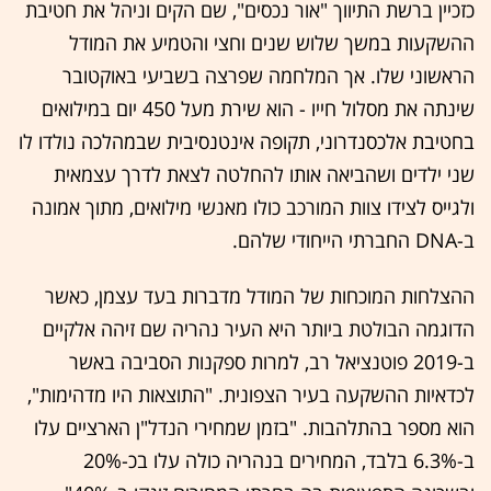
כזכיין ברשת התיווך "אור נכסים", שם הקים וניהל את חטיבת
ההשקעות במשך שלוש שנים וחצי והטמיע את המודל
הראשוני שלו. אך המלחמה שפרצה בשביעי באוקטובר
שינתה את מסלול חייו - הוא שירת מעל 450 יום במילואים
בחטיבת אלכסנדרוני, תקופה אינטנסיבית שבמהלכה נולדו לו
שני ילדים ושהביאה אותו להחלטה לצאת לדרך עצמאית
ולגייס לצידו צוות המורכב כולו מאנשי מילואים, מתוך אמונה
ב-DNA החברתי הייחודי שלהם.
ההצלחות המוכחות של המודל מדברות בעד עצמן, כאשר
הדוגמה הבולטת ביותר היא העיר נהריה שם זיהה אלקיים
ב-2019 פוטנציאל רב, למרות ספקנות הסביבה באשר
לכדאיות ההשקעה בעיר הצפונית. "התוצאות היו מדהימות",
הוא מספר בהתלהבות. "בזמן שמחירי הנדל"ן הארציים עלו
ב-6.3% בלבד, המחירים בנהריה כולה עלו בכ-20%