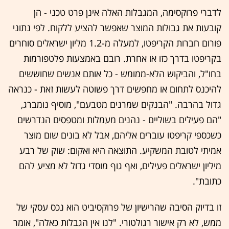
לדברי פרוקסימה, המגבלות האלה אינן פרט טכני - הן
קובעות את גבולות המוצר שאפשר להציע ללקוח. לפי נתוני
פורום חברות הקריפטו, למעלה מ-1.2 מליון ישראלים סוחרים
בקריפטו בדרך כזו או אחרת. רובם באמצעות פלטפורמות
בחו"ל, והביקוש הלא-ממומש - כל אותם אנשים שחוששים
להיכנס לתחום או מחפשים דרך פשוטה לעשות זאת - כנראה
גדול בהרבה. "הבנקים שמרנים מטבעם", מוסיף נומברג,
"הם פעילים בשוליים - נהנים מעמלות ומטפסים הנדרשים
כשכספי קריפטו עוברים אליהם, אבל לא בונים שום מוצר
אמיתי לטובת המשקיע. התוצאה היא ואקום: שוק של רבע
מיליון ישראלים פעילים, ואף גוף מוסדי גדול לא מציע להם
כתובת".
זו בדיוק הסיבה שהרישיון של פרוקסיביט הוא נכס עסקי של
ממש, לא רק אישור רגולטורי. "לנו אין הגבלות כאלה", אומר