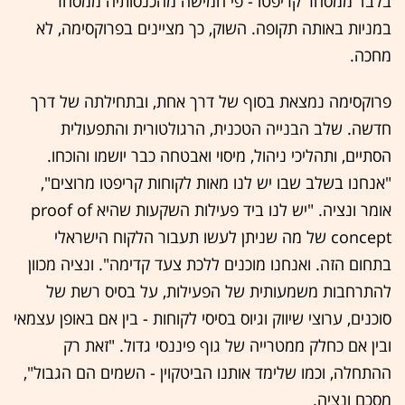
בלבד ממסחר קריפטו - פי חמישה מהכנסותיה ממסחר
במניות באותה תקופה. השוק, כך מציינים בפרוקסימה, לא
מחכה.
פרוקסימה נמצאת בסוף של דרך אחת, ובתחילתה של דרך
חדשה. שלב הבנייה הטכנית, הרגולטורית והתפעולית
הסתיים, ותהליכי ניהול, מיסוי ואבטחה כבר יושמו והוכחו.
"אנחנו בשלב שבו יש לנו מאות לקוחות קריפטו מרוצים",
אומר ונציה. "יש לנו ביד פעילות השקעות שהיא proof of
concept של מה שניתן לעשו תעבור הלקוח הישראלי
בתחום הזה. ואנחנו מוכנים ללכת צעד קדימה". ונציה מכוון
להתרחבות משמעותית של הפעילות, על בסיס רשת של
סוכנים, ערוצי שיווק וגיוס בסיסי לקוחות - בין אם באופן עצמאי
ובין אם כחלק ממטרייה של גוף פיננסי גדול. "זאת רק
ההתחלה, וכמו שלימד אותנו הביטקוין - השמים הם הגבול",
מסכם ונציה.