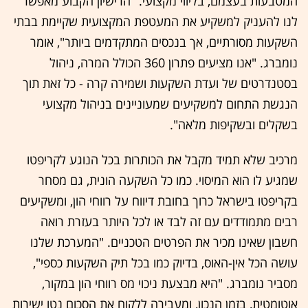
המטבעות בעצמם, בליווי מקצועי. "הרישיון הקבוע מאפשר
לנו להעניק למשקיע את המעטפת המקצועית שקיימת בבתי
השקעות מסורתיים, אך בנכסים המתקדמים ביותר", אומר
נומברג. "אנו מציעים פתרון 360 הכולל המרה, ניהול
בסטנדרטים של ועדת השקעות ושמירה קרה - כל זאת תוך
הנגשת התחום למשקיעים שמעוניינים בניהול מקצועי
בשקלים ובשקיפות מלאה".
מרכיב שלא תמיד מקבל את הכותרות בכל הנוגע לקריפטו
שמגיע לו הוא המיסוי. כמו כל השקעה הונית, גם מסחר
בקריפטו בישראל כרוך בחובת דיווח על רווחי הון, ומשקיעים
רבים מתמודדים עם זה לבד או לכל היותר בעזרת רואה
חשבון שאינו מכיר את הפרטים הטכניים. "המערכת שלנו
עושה הכל אין-האוס, בדיוק כמו בכל תיק השקעות כספי",
מסביר נומברג. "היא מבצעת ניכוי מס רווחי הון במקור,
אוטומטית, בזמן הנכון, ומעבירה ללקוח את הסכום נטו ישירות