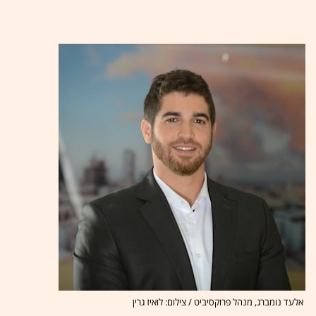
אלעד נומברג, מנהל פרוקסיביט / צילום: לואיז גרין