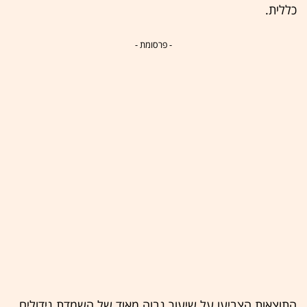
כללית.
- פרסומת -
התוצאות הצביעו על שיעור גבוה מאוד של השמדת גידולים,