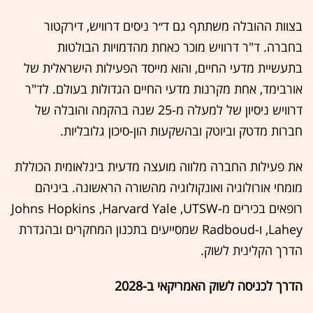
בצוות ההובלה משתתף גם ד״ר ניסים דרוויש, דירקטור
בחברה. ד"ר דרוויש מוכר כאחת מהדמויות הבולטות
בתעשיית מדעי החיים, והוא מייסד הפעילות הישראלית של
אורבימד, אחת מקרנות מדעי החיים הגדולות בעולם. לד"ר
דרוויש ניסיון של למעלה מ-25 שנה בהקמה והובלה של
חברות מדטק וביוטק ובהשקעות הון-סיכון גלובליות.
את פעילות החברה מלווה מועצה מדעית בינלאומית הכוללת
מומחי אורולוגיה ואונקולוגיה מהשורה הראשונה. ביניהם
רופאים בכירים מ-Johns Hopkins ,Harvard Yale ,UTSW
,Lahey ו-Radboud שמסייעים בתכנון המחקרים ובהגדרת
הדרך הקלינית לשוק.
הדרך לכניסה לשוק האמריקאי ב-2028