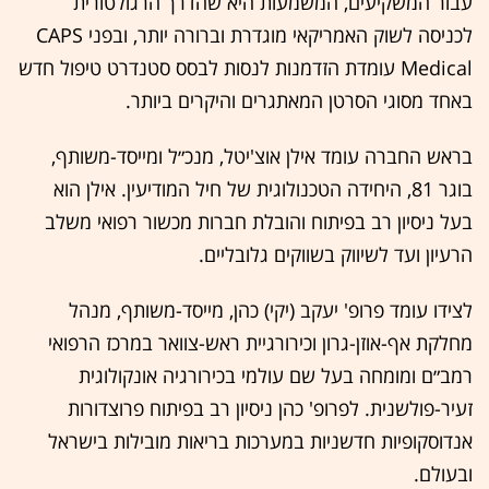
עבור המשקיעים, המשמעות היא שהדרך הרגולטורית
לכניסה לשוק האמריקאי מוגדרת וברורה יותר, ובפני CAPS
Medical עומדת הזדמנות לנסות לבסס סטנדרט טיפול חדש
באחד מסוגי הסרטן המאתגרים והיקרים ביותר.
בראש החברה עומד אילן אוצ'יטל, מנכ״ל ומייסד-משותף,
בוגר 81, היחידה הטכנולוגית של חיל המודיעין. אילן הוא
בעל ניסיון רב בפיתוח והובלת חברות מכשור רפואי משלב
הרעיון ועד לשיווק בשווקים גלובליים.
לצידו עומד פרופ' יעקב (יקי) כהן, מייסד-משותף, מנהל
מחלקת אף-אוזן-גרון וכירורגיית ראש-צוואר במרכז הרפואי
רמב״ם ומומחה בעל שם עולמי בכירורגיה אונקולוגית
זעיר-פולשנית. לפרופ' כהן ניסיון רב בפיתוח פרוצדורות
אנדוסקופיות חדשניות במערכות בריאות מובילות בישראל
ובעולם.