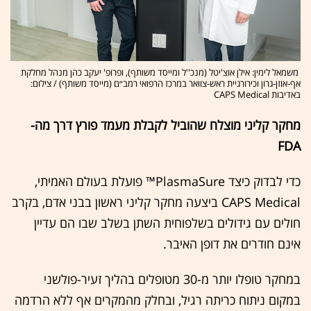
משמאל לימין: אילן אוצ'יטל (מנכ''ל ומייסד משותף), ופרופ' יעקב כהן מנהל מחלקת
אף‑אוזן‑גרון וכירורגיית ראש‑צוואר במרכז הרפואי רמב״ם (מייסד משותף) / צילום:
באדיבות CAPS Medical
מחקר קליני מוצלח שהוביל לקבלת מעמד פורץ דרך מה-
FDA
כדי לבדוק כיצד PlasmaSure™ פועלת בעולם האמיתי,
CAPS Medical ביצעה מחקר קליני ראשון בבני אדם, בקרב
חולים עם גידולים בשלפוחית השתן בשלב שבו הם עדיין
אינם חודרים את דופן האיבר.
במחקר טופלו יותר מ-30 מטופלים בהליך זעיר-פולשני
במקום ניתוח כריתה רגיל, ובחלק מהמקרים אף ללא הרדמה