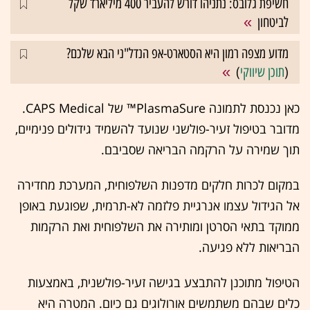
חשיפת גלובס: נתניהו דורש להעביר 400 מיליארד שקל
לביטחון
מדוע מצפה רמון היא הסטארט-אפ הנדל"ני הבא שלכם?
(
תוכן שיווקי
)
כאן נכנסת לתמונה PlasmaSure™ של CAPS Medical.
מדובר בטיפול זעיר-פולשני שנועד להשמיד גידולים פנימיים,
תוך שמירה על הרקמה הבריאה שסביבם.
במקום לכרות חלקים מדפנות השלפוחית, המערכת מחדירה
אל הגידול עצמו אנרגיית פלזמה לא-תרמית, שפוגעת באופן
ממוקד בתאי הסרטן ומותירה את השלפוחית ואת הרקמות
הבריאות ללא פגיעה.
הטיפול מתוכנן להתבצע בגישה זעיר-פולשנית, באמצעות
כלים שבהם משתמשים אורולוגים גם כיום. המטרה היא