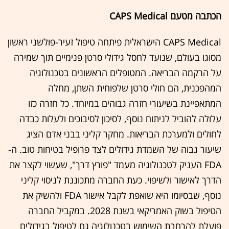
הכתבה מטעם CAPS Medical
CAPS Medical הישראלית פיתחה טיפול זעיר-פולשני ראשון
מסוגו בעולם, שנועד לחסל גידולי סרטן פנימיים תוך שמירה
על הרקמה הבריאה. המטופלים הראשונים בטכנולוגיה
המהפכנית, הם חולי סרטן שלפוחית השתן, מחלה
המתאפיינת בשיעורי חזרה גבוהים במיוחד. כל חזרה כזו
עלולה להוביל לניתוח נוסף, לסיכון לסיבוכים ולעלות כבדה
לחולים ולמערכת הבריאות. מחקר קליני בבני אדם הציג
שיעור גבוה של השמדת גידולים לצד פרופיל בטיחות טוב. ה-
FDA העניק לטכנולוגיה מעמד "פורץ דרך", שעשוי לקצר את
הדרך לאישור ולשיפוי. כעת החברה מתכוננת לניסוי קליני
נוסף, שבסיומו היא שואפת לקבל אישור FDA ולהשיק את
הטיפול בשוק האמריקאי בשנת 2028. במקביל החברה
פועלת להרחבת השימוש בטכנולוגיה גם לטיפול בגידולים