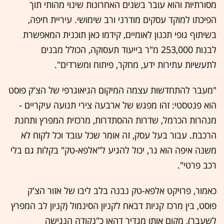
מסורתיות והוא עובר בשנים האחרונות שינוי מהותי תוך
הפיכתו למוקד עסקים מודרני ורב שימושי. עיריית חיפה,
בשיתוף גופי תכנון לאומיים, קידמו כאן תוכנית המאפשרת
לבנות 253,000 מ"ר בייעוד תעסוקה, הכולל מבנים
לתעשיות עתירות ידע, מחקר, פיתוח ומשרדים".
"מעבר להתחדשות עצמה המיקום הגיאוגרפי של הצ'ק פוסט
הוא פנטסטי: זהו מפגש של ארבעה צירי תנועה עיקריים -
מנהרות הכרמל, שדרות ההסתדרות, מרכזית המפרץ ותחנת
הרכבת. עבור בעל עסק, זה אומר שכל עובד וכל לקוח לא
משנה איפה הוא גר, יכול להגיע ל"אלפא-טק" בקלות גם בלי
רכב פרטי".
כאמור, פרויקט אלפא-טק נבנה בלב ליבו של אזור הצ'ק
פוסט, בין מרכז קניות דבאח לקניון הסינמול (קניון לב המפרץ
לשעבר), מקום אותו מגדיר דהאן כ"נקודה הנגישה